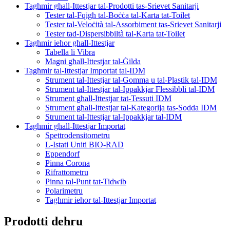
Tagħmir għall-Ittestjar tal-Prodotti tas-Srievet Sanitarji
Tester tal-Fqigħ tal-Boċċa tal-Karta tat-Toilet
Tester tal-Veloċità tal-Assorbiment tas-Srievet Sanitarji
Tester tad-Dispersibbiltà tal-Karta tat-Toilet
Tagħmir ieħor għall-Ittestjar
Tabella li Vibra
Magni għall-Ittestjar tal-Ġilda
Tagħmir tal-Ittestjar Importat tal-IDM
Strument tal-Ittestjar tal-Gomma u tal-Plastik tal-IDM
Strument tal-Ittestjar tal-Ippakkjar Flessibbli tal-IDM
Strument għall-Ittestjar tat-Tessuti IDM
Strument għall-Ittestjar tal-Kategorija tas-Sodda IDM
Strument tal-Ittestjar tal-Ippakkjar tal-IDM
Tagħmir għall-Ittestjar Importat
Spettrodensitometru
L-Istati Uniti BIO-RAD
Eppendorf
Pinna Corona
Rifrattometru
Pinna tal-Punt tat-Tidwib
Polarimetru
Tagħmir ieħor tal-Ittestjar Importat
Prodotti dehru