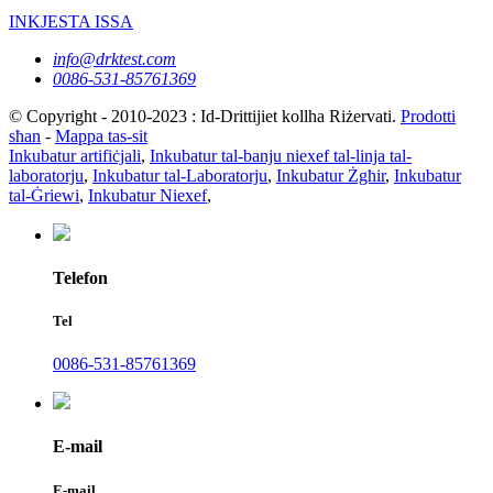
INKJESTA ISSA
info@drktest.com
0086-531-85761369
© Copyright - 2010-2023 : Id-Drittijiet kollha Riżervati.
Prodotti
sħan
-
Mappa tas-sit
Inkubatur artifiċjali
,
Inkubatur tal-banju niexef tal-linja tal-
laboratorju
,
Inkubatur tal-Laboratorju
,
Inkubatur Żgħir
,
Inkubatur
tal-Ġriewi
,
Inkubatur Niexef
,
Telefon
Tel
0086-531-85761369
E-mail
E-mail