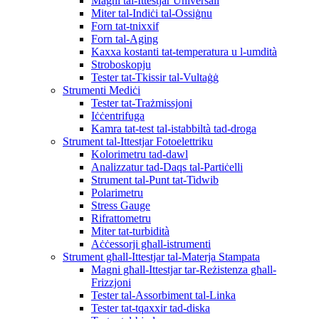
Magni tal-Ittestjar Universali
Miter tal-Indiċi tal-Ossiġnu
Forn tat-tnixxif
Forn tal-Aging
Kaxxa kostanti tat-temperatura u l-umdità
Stroboskopju
Tester tat-Tkissir tal-Vultaġġ
Strumenti Mediċi
Tester tat-Trażmissjoni
Iċċentrifuga
Kamra tat-test tal-istabbiltà tad-droga
Strument tal-Ittestjar Fotoelettriku
Kolorimetru tad-dawl
Analizzatur tad-Daqs tal-Partiċelli
Strument tal-Punt tat-Tidwib
Polarimetru
Stress Gauge
Rifrattometru
Miter tat-turbidità
Aċċessorji għall-istrumenti
Strument għall-Ittestjar tal-Materja Stampata
Magni għall-Ittestjar tar-Reżistenza għall-
Frizzjoni
Tester tal-Assorbiment tal-Linka
Tester tat-tqaxxir tad-diska