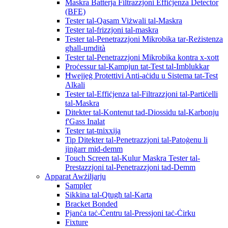
Maskra Batterja Filtrazzjoni Effiċjenza Detector
(BFE)
Tester tal-Qasam Viżwali tal-Maskra
Tester tal-frizzjoni tal-maskra
Tester tal-Penetrazzjoni Mikrobika tar-Reżistenza
għall-umdità
Tester tal-Penetrazzjoni Mikrobika kontra x-xott
Proċessur tal-Kampjun tat-Test tal-Imblukkar
Ħwejjeġ Protettivi Anti-aċidu u Sistema tat-Test
Alkali
Tester tal-Effiċjenza tal-Filtrazzjoni tal-Partiċelli
tal-Maskra
Ditekter tal-Kontenut tad-Diossidu tal-Karbonju
f'Gass Inalat
Tester tat-tnixxija
Tip Ditekter tal-Penetrazzjoni tal-Patoġenu li
jinġarr mid-demm
Touch Screen tal-Kulur Maskra Tester tal-
Prestazzjoni tal-Penetrazzjoni tad-Demm
Apparat Awżiljarju
Sampler
Sikkina tal-Qtugħ tal-Karta
Bracket Bonded
Pjanċa taċ-Ċentru tal-Pressjoni taċ-Ċirku
Fixture