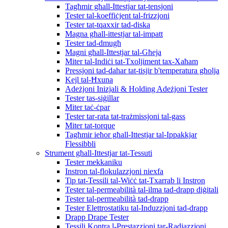
Tagħmir għall-Ittestjar tat-tensjoni
Tester tal-koeffiċjent tal-frizzjoni
Tester tat-tqaxxir tad-diska
Magna għall-ittestjar tal-impatt
Tester tad-dmugħ
Magni għall-Ittestjar tal-Għeja
Miter tal-Indiċi tat-Txoljiment tax-Xaħam
Pressjoni tad-dahar tat-tisjir b'temperatura għolja
Kejl tal-Ħxuna
Adeżjoni Inizjali & Holding Adeżjoni Tester
Tester tas-siġillar
Miter taċ-ċpar
Tester tar-rata tat-trażmissjoni tal-gass
Miter tat-torque
Tagħmir ieħor għall-Ittestjar tal-Ippakkjar
Flessibbli
Strument għall-Ittestjar tat-Tessuti
Tester mekkaniku
Instron tal-flokulazzjoni niexfa
Tip tat-Tessili tal-Wiċċ tat-Txarrab li Instron
Tester tal-permeabilità tal-ilma tad-drapp diġitali
Tester tal-permeabilità tad-drapp
Tester Elettrostatiku tal-Induzzjoni tad-drapp
Drapp Drape Tester
Tessili Kontra l-Prestazzjoni tar-Radjazzjoni