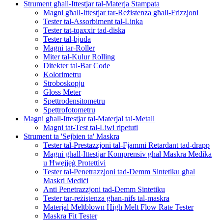
Strument għall-Ittestjar tal-Materja Stampata
Magni għall-Ittestjar tar-Reżistenza għall-Frizzjoni
Tester tal-Assorbiment tal-Linka
Tester tat-tqaxxir tad-diska
Tester tal-bjuda
Magni tar-Roller
Miter tal-Kulur Rolling
Ditekter tal-Bar Code
Kolorimetru
Stroboskopju
Gloss Meter
Spettrodensitometru
Spettrofotometru
Magni għall-Ittestjar tal-Materjal tal-Metall
Magni tat-Test tal-Liwi ripetuti
Strument ta 'Sejbien ta' Maskra
Tester tal-Prestazzjoni tal-Fjammi Retardant tad-drapp
Magni għall-Ittestjar Komprensiv għal Maskra Medika
u Ħwejjeġ Protettivi
Tester tal-Penetrazzjoni tad-Demm Sintetiku għal
Maskri Mediċi
Anti Penetrazzjoni tad-Demm Sintetiku
Tester tar-reżistenza għan-nifs tal-maskra
Materjal Meltblown High Melt Flow Rate Tester
Maskra Fit Tester