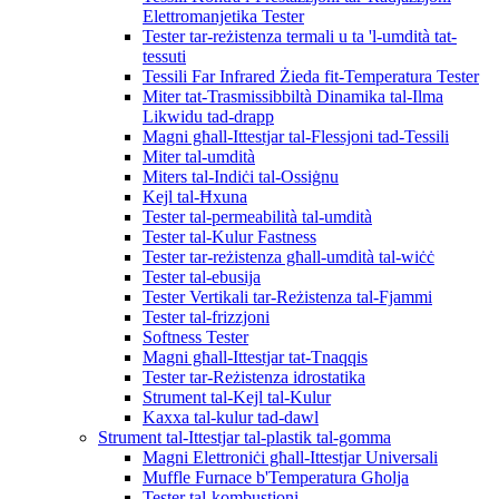
Elettromanjetika Tester
Tester tar-reżistenza termali u ta 'l-umdità tat-
tessuti
Tessili Far Infrared Żieda fit-Temperatura Tester
Miter tat-Trasmissibbiltà Dinamika tal-Ilma
Likwidu tad-drapp
Magni għall-Ittestjar tal-Flessjoni tad-Tessili
Miter tal-umdità
Miters tal-Indiċi tal-Ossiġnu
Kejl tal-Ħxuna
Tester tal-permeabilità tal-umdità
Tester tal-Kulur Fastness
Tester tar-reżistenza għall-umdità tal-wiċċ
Tester tal-ebusija
Tester Vertikali tar-Reżistenza tal-Fjammi
Tester tal-frizzjoni
Softness Tester
Magni għall-Ittestjar tat-Tnaqqis
Tester tar-Reżistenza idrostatika
Strument tal-Kejl tal-Kulur
Kaxxa tal-kulur tad-dawl
Strument tal-Ittestjar tal-plastik tal-gomma
Magni Elettroniċi għall-Ittestjar Universali
Muffle Furnace b'Temperatura Għolja
Tester tal-kombustjoni