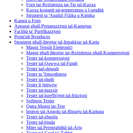
Forn tar-Reżistenza tat-Tip tal-Kaxxa
Kaxxa kostanti tat-temperatura u l-umdità
Strument ta 'Analiżi Fiżika u Kimika
Kamra u Forn
Apparat għall-Preparazzjoni tal-Kampjun
Faċilità ta' Purifikazzjoni
Pestiċidi Residuces
Strument għall-Ittestjar tal-Ippakkjar tal-Karta
Magni Tensili Elettroniċi
Magni għall-Ittestjar tar-Reżistenza għall-Kompressjoni
Tester tal-kompressjoni
Tester tal-Qawwa tal-Fqigħ
Tester tad-dmugħ
Tester ta 'Smoothness
Tester tat-titqib
Tester li jintwew
Tester tat-tqaxxir
Tester tal-koeffiċjent tal-frizzjoni
Softness Tester
Qatra Magni tat-Test
Instron tal-Angolu tal-Binarju tal-Kartuna
Tester tal-ebusija
Tester tal-bjuda
Miter tal-Permeabilità tal-Arja
Tester tal-Grad ta' Taħbit