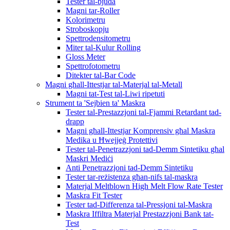
Tester tal-bjuda
Magni tar-Roller
Kolorimetru
Stroboskopju
Spettrodensitometru
Miter tal-Kulur Rolling
Gloss Meter
Spettrofotometru
Ditekter tal-Bar Code
Magni għall-Ittestjar tal-Materjal tal-Metall
Magni tat-Test tal-Liwi ripetuti
Strument ta 'Sejbien ta' Maskra
Tester tal-Prestazzjoni tal-Fjammi Retardant tad-
drapp
Magni għall-Ittestjar Komprensiv għal Maskra
Medika u Ħwejjeġ Protettivi
Tester tal-Penetrazzjoni tad-Demm Sintetiku għal
Maskri Mediċi
Anti Penetrazzjoni tad-Demm Sintetiku
Tester tar-reżistenza għan-nifs tal-maskra
Materjal Meltblown High Melt Flow Rate Tester
Maskra Fit Tester
Tester tad-Differenza tal-Pressjoni tal-Maskra
Maskra Iffiltra Materjal Prestazzjoni Bank tat-
Test