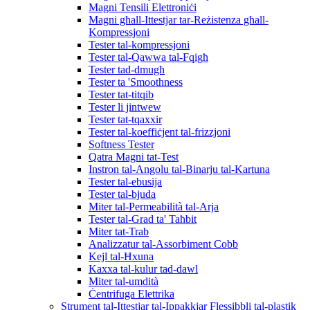
Magni Tensili Elettroniċi
Magni għall-Ittestjar tar-Reżistenza għall-
Kompressjoni
Tester tal-kompressjoni
Tester tal-Qawwa tal-Fqigħ
Tester tad-dmugħ
Tester ta 'Smoothness
Tester tat-titqib
Tester li jintwew
Tester tat-tqaxxir
Tester tal-koeffiċjent tal-frizzjoni
Softness Tester
Qatra Magni tat-Test
Instron tal-Angolu tal-Binarju tal-Kartuna
Tester tal-ebusija
Tester tal-bjuda
Miter tal-Permeabilità tal-Arja
Tester tal-Grad ta' Taħbit
Miter tat-Trab
Analizzatur tal-Assorbiment Cobb
Kejl tal-Ħxuna
Kaxxa tal-kulur tad-dawl
Miter tal-umdità
Ċentrifuga Elettrika
Strument tal-Ittestjar tal-Ippakkjar Flessibbli tal-plastik