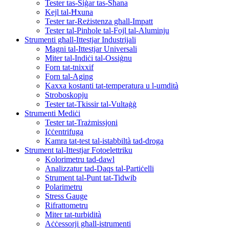
Tester tas-Siġar tas-Sħana
Kejl tal-Ħxuna
Tester tar-Reżistenza għall-Impatt
Tester tal-Pinhole tal-Fojl tal-Aluminju
Strumenti għall-Ittestjar Industrijali
Magni tal-Ittestjar Universali
Miter tal-Indiċi tal-Ossiġnu
Forn tat-tnixxif
Forn tal-Aging
Kaxxa kostanti tat-temperatura u l-umdità
Stroboskopju
Tester tat-Tkissir tal-Vultaġġ
Strumenti Mediċi
Tester tat-Trażmissjoni
Iċċentrifuga
Kamra tat-test tal-istabbiltà tad-droga
Strument tal-Ittestjar Fotoelettriku
Kolorimetru tad-dawl
Analizzatur tad-Daqs tal-Partiċelli
Strument tal-Punt tat-Tidwib
Polarimetru
Stress Gauge
Rifrattometru
Miter tat-turbidità
Aċċessorji għall-istrumenti