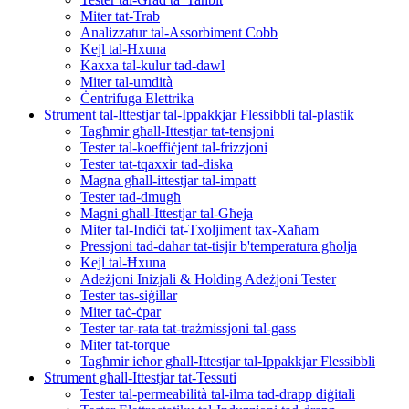
Miter tat-Trab
Analizzatur tal-Assorbiment Cobb
Kejl tal-Ħxuna
Kaxxa tal-kulur tad-dawl
Miter tal-umdità
Ċentrifuga Elettrika
Strument tal-Ittestjar tal-Ippakkjar Flessibbli tal-plastik
Tagħmir għall-Ittestjar tat-tensjoni
Tester tal-koeffiċjent tal-frizzjoni
Tester tat-tqaxxir tad-diska
Magna għall-ittestjar tal-impatt
Tester tad-dmugħ
Magni għall-Ittestjar tal-Għeja
Miter tal-Indiċi tat-Txoljiment tax-Xaħam
Pressjoni tad-dahar tat-tisjir b'temperatura għolja
Kejl tal-Ħxuna
Adeżjoni Inizjali & Holding Adeżjoni Tester
Tester tas-siġillar
Miter taċ-ċpar
Tester tar-rata tat-trażmissjoni tal-gass
Miter tat-torque
Tagħmir ieħor għall-Ittestjar tal-Ippakkjar Flessibbli
Strument għall-Ittestjar tat-Tessuti
Tester tal-permeabilità tal-ilma tad-drapp diġitali