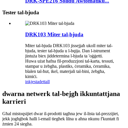
DRK-SPE216 Solidu Awtomatiku...
Tester tal-bjuda
DRK103 Miter tal-bjuda
Miter tal-bjuda DRK103 jissejjaħ ukoll miter tal-
bjuda, tester tal-bjuda u l-bqija. Dan l-istrument
jintuża biex jiddetermina l-bjuda ta 'oġġetti.
Huwa użat ħafna fil-produzzjoni tal-karta, tessuti,
stampar u żebgħa, plastiks, ċeramika, ċeramika,
blalen tal-ħut, ikel, materjali tal-bini, żebgħa,
kimiċi.
inkjesta
dettall
dwarna netwerk tal-bejgħ ikkuntattjana
karrieri
Għal mistoqsijiet dwar il-prodotti tagħna jew il-lista tal-prezzijiet,
jekk jogħġbok ħalli l-email tiegħek lilna u aħna nkunu f'kuntatt fi
żmien 24 siegħa.