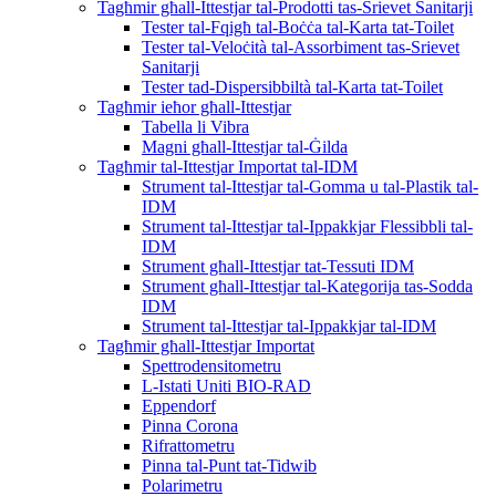
Tagħmir għall-Ittestjar tal-Prodotti tas-Srievet Sanitarji
Tester tal-Fqigħ tal-Boċċa tal-Karta tat-Toilet
Tester tal-Veloċità tal-Assorbiment tas-Srievet
Sanitarji
Tester tad-Dispersibbiltà tal-Karta tat-Toilet
Tagħmir ieħor għall-Ittestjar
Tabella li Vibra
Magni għall-Ittestjar tal-Ġilda
Tagħmir tal-Ittestjar Importat tal-IDM
Strument tal-Ittestjar tal-Gomma u tal-Plastik tal-
IDM
Strument tal-Ittestjar tal-Ippakkjar Flessibbli tal-
IDM
Strument għall-Ittestjar tat-Tessuti IDM
Strument għall-Ittestjar tal-Kategorija tas-Sodda
IDM
Strument tal-Ittestjar tal-Ippakkjar tal-IDM
Tagħmir għall-Ittestjar Importat
Spettrodensitometru
L-Istati Uniti BIO-RAD
Eppendorf
Pinna Corona
Rifrattometru
Pinna tal-Punt tat-Tidwib
Polarimetru