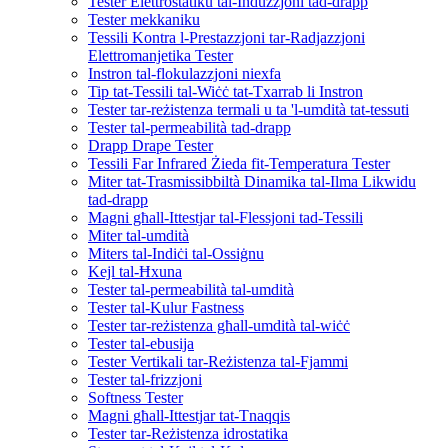
Tester Elettrostatiku tal-Induzzjoni tad-drapp
Tester mekkaniku
Tessili Kontra l-Prestazzjoni tar-Radjazzjoni
Elettromanjetika Tester
Instron tal-flokulazzjoni niexfa
Tip tat-Tessili tal-Wiċċ tat-Txarrab li Instron
Tester tar-reżistenza termali u ta 'l-umdità tat-tessuti
Tester tal-permeabilità tad-drapp
Drapp Drape Tester
Tessili Far Infrared Żieda fit-Temperatura Tester
Miter tat-Trasmissibbiltà Dinamika tal-Ilma Likwidu
tad-drapp
Magni għall-Ittestjar tal-Flessjoni tad-Tessili
Miter tal-umdità
Miters tal-Indiċi tal-Ossiġnu
Kejl tal-Ħxuna
Tester tal-permeabilità tal-umdità
Tester tal-Kulur Fastness
Tester tar-reżistenza għall-umdità tal-wiċċ
Tester tal-ebusija
Tester Vertikali tar-Reżistenza tal-Fjammi
Tester tal-frizzjoni
Softness Tester
Magni għall-Ittestjar tat-Tnaqqis
Tester tar-Reżistenza idrostatika