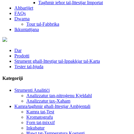
Tagħmir ieħor tal-Ittestjar Importat
Aħbarijiet
FAQs
Dwarna
Tour tal-Fabbrika
Ikkuntattjana
Dar
Prodotti
Strument għall-Ittestjar tal-Ippakkjar tal-Karta
Tester tal-bjuda
Kategoriji
Strumenti Analitiċi
Analizzatur tan-nitroġenu Kjeldahl
Analizzatur tax-Xaħam
Kamra/tagħmir għall-Ittestjar Ambjentali
Kamra tat-Test
Kromatografu
Forn tat-tnixxif
Inkubatur
Ħawt tat-Temperatura Kostanti