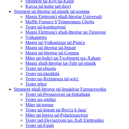
Strument tal-Kejl tal-Kulur
Kaxxa tal-kulur tad-dawl
Strument tal-Ittestjar tal-plastik tal-gomma
Magni Elettroniċi għall-Ittestjar Universali
Muffle Furnace b'Temperatura Għolja
Tester tal-kombustjoni
Magni Elettroniċi għall-Ittestjar tat-Ttensjoni
Vulkametru
Magni tal-Vulkanizzar tal-Pjanċa
Magni tal-Ittestjar tal-Impatt
Magni tal-Ittestjar tal-Gomma
Miter tal-Indiċi tat-Txoljiment tax-Xaħam
Magni għall-Ittestjar tat-Tubi tal-plastik
Tester tal-ebusija
Tester tal-plastikità
Tester tar-Reżistenza tal-wiċċ
Tester ieħor
Strument għall-Ittestjar tal-Ippakkjar Farmaċewtiku
Tester tal-Prestazzjoni tal-Imballaġġ
Tester tas-siġillar
Miter tat-torque
Tester tal-Impatt tal-Boċċa li Jaqa'
Miter tal-Istress tal-Polarizzazzjoni
Tester tad-Devjazzjoni tax-Xaft Elettroniku
Tester tal-Fqigħ