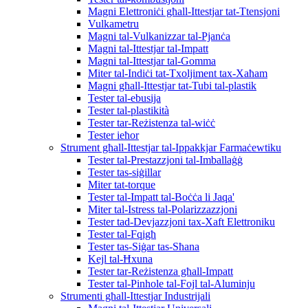
Magni Elettroniċi għall-Ittestjar tat-Ttensjoni
Vulkametru
Magni tal-Vulkanizzar tal-Pjanċa
Magni tal-Ittestjar tal-Impatt
Magni tal-Ittestjar tal-Gomma
Miter tal-Indiċi tat-Txoljiment tax-Xaħam
Magni għall-Ittestjar tat-Tubi tal-plastik
Tester tal-ebusija
Tester tal-plastikità
Tester tar-Reżistenza tal-wiċċ
Tester ieħor
Strument għall-Ittestjar tal-Ippakkjar Farmaċewtiku
Tester tal-Prestazzjoni tal-Imballaġġ
Tester tas-siġillar
Miter tat-torque
Tester tal-Impatt tal-Boċċa li Jaqa'
Miter tal-Istress tal-Polarizzazzjoni
Tester tad-Devjazzjoni tax-Xaft Elettroniku
Tester tal-Fqigħ
Tester tas-Siġar tas-Sħana
Kejl tal-Ħxuna
Tester tar-Reżistenza għall-Impatt
Tester tal-Pinhole tal-Fojl tal-Aluminju
Strumenti għall-Ittestjar Industrijali