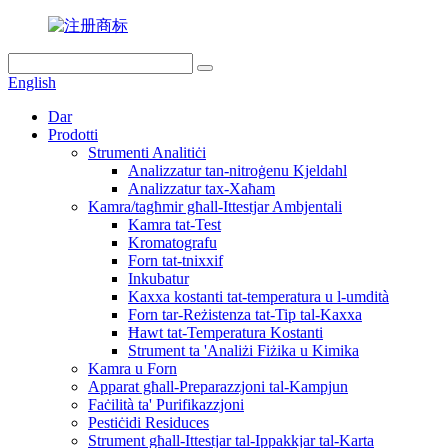
English
Dar
Prodotti
Strumenti Analitiċi
Analizzatur tan-nitroġenu Kjeldahl
Analizzatur tax-Xaħam
Kamra/tagħmir għall-Ittestjar Ambjentali
Kamra tat-Test
Kromatografu
Forn tat-tnixxif
Inkubatur
Kaxxa kostanti tat-temperatura u l-umdità
Forn tar-Reżistenza tat-Tip tal-Kaxxa
Ħawt tat-Temperatura Kostanti
Strument ta 'Analiżi Fiżika u Kimika
Kamra u Forn
Apparat għall-Preparazzjoni tal-Kampjun
Faċilità ta' Purifikazzjoni
Pestiċidi Residuces
Strument għall-Ittestjar tal-Ippakkjar tal-Karta