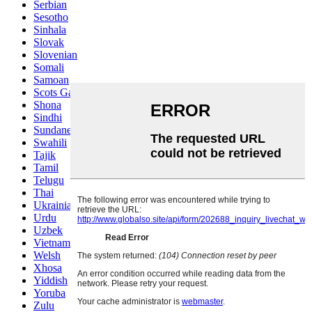
Serbian
Sesotho
Sinhala
Slovak
Slovenian
Somali
Samoan
Scots Gaelic
Shona
Sindhi
Sundanese
Swahili
Tajik
Tamil
Telugu
Thai
Ukrainian
Urdu
Uzbek
Vietnamese
Welsh
Xhosa
Yiddish
Yoruba
Zulu