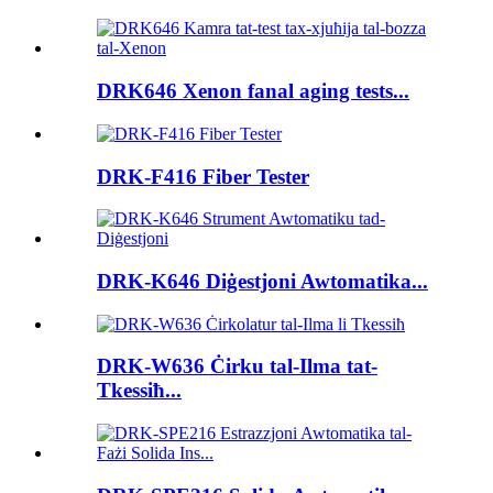
DRK646 Xenon fanal aging tests...
DRK-F416 Fiber Tester
DRK-K646 Diġestjoni Awtomatika...
DRK-W636 Ċirku tal-Ilma tat-
Tkessiħ...