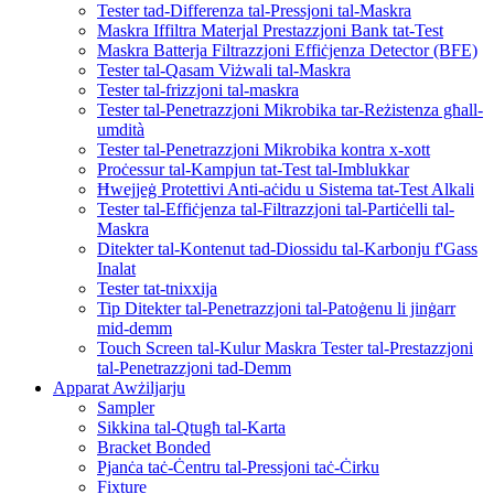
Tester tad-Differenza tal-Pressjoni tal-Maskra
Maskra Iffiltra Materjal Prestazzjoni Bank tat-Test
Maskra Batterja Filtrazzjoni Effiċjenza Detector (BFE)
Tester tal-Qasam Viżwali tal-Maskra
Tester tal-frizzjoni tal-maskra
Tester tal-Penetrazzjoni Mikrobika tar-Reżistenza għall-
umdità
Tester tal-Penetrazzjoni Mikrobika kontra x-xott
Proċessur tal-Kampjun tat-Test tal-Imblukkar
Ħwejjeġ Protettivi Anti-aċidu u Sistema tat-Test Alkali
Tester tal-Effiċjenza tal-Filtrazzjoni tal-Partiċelli tal-
Maskra
Ditekter tal-Kontenut tad-Diossidu tal-Karbonju f'Gass
Inalat
Tester tat-tnixxija
Tip Ditekter tal-Penetrazzjoni tal-Patoġenu li jinġarr
mid-demm
Touch Screen tal-Kulur Maskra Tester tal-Prestazzjoni
tal-Penetrazzjoni tad-Demm
Apparat Awżiljarju
Sampler
Sikkina tal-Qtugħ tal-Karta
Bracket Bonded
Pjanċa taċ-Ċentru tal-Pressjoni taċ-Ċirku
Fixture