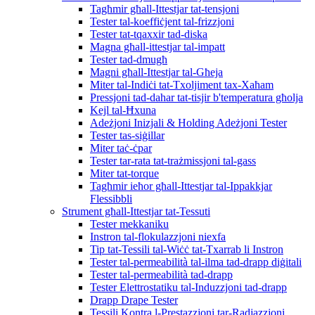
Tagħmir għall-Ittestjar tat-tensjoni
Tester tal-koeffiċjent tal-frizzjoni
Tester tat-tqaxxir tad-diska
Magna għall-ittestjar tal-impatt
Tester tad-dmugħ
Magni għall-Ittestjar tal-Għeja
Miter tal-Indiċi tat-Txoljiment tax-Xaħam
Pressjoni tad-dahar tat-tisjir b'temperatura għolja
Kejl tal-Ħxuna
Adeżjoni Inizjali & Holding Adeżjoni Tester
Tester tas-siġillar
Miter taċ-ċpar
Tester tar-rata tat-trażmissjoni tal-gass
Miter tat-torque
Tagħmir ieħor għall-Ittestjar tal-Ippakkjar
Flessibbli
Strument għall-Ittestjar tat-Tessuti
Tester mekkaniku
Instron tal-flokulazzjoni niexfa
Tip tat-Tessili tal-Wiċċ tat-Txarrab li Instron
Tester tal-permeabilità tal-ilma tad-drapp diġitali
Tester tal-permeabilità tad-drapp
Tester Elettrostatiku tal-Induzzjoni tad-drapp
Drapp Drape Tester
Tessili Kontra l-Prestazzjoni tar-Radjazzjoni