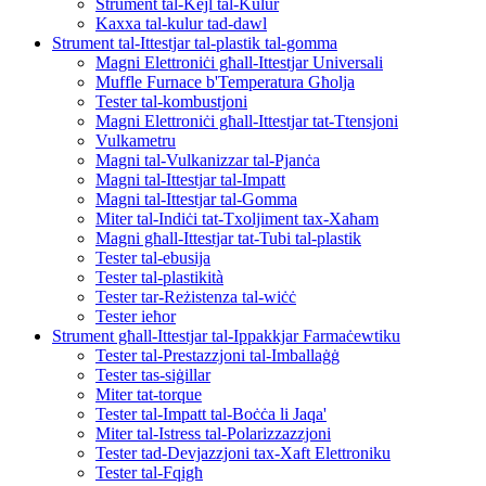
Strument tal-Kejl tal-Kulur
Kaxxa tal-kulur tad-dawl
Strument tal-Ittestjar tal-plastik tal-gomma
Magni Elettroniċi għall-Ittestjar Universali
Muffle Furnace b'Temperatura Għolja
Tester tal-kombustjoni
Magni Elettroniċi għall-Ittestjar tat-Ttensjoni
Vulkametru
Magni tal-Vulkanizzar tal-Pjanċa
Magni tal-Ittestjar tal-Impatt
Magni tal-Ittestjar tal-Gomma
Miter tal-Indiċi tat-Txoljiment tax-Xaħam
Magni għall-Ittestjar tat-Tubi tal-plastik
Tester tal-ebusija
Tester tal-plastikità
Tester tar-Reżistenza tal-wiċċ
Tester ieħor
Strument għall-Ittestjar tal-Ippakkjar Farmaċewtiku
Tester tal-Prestazzjoni tal-Imballaġġ
Tester tas-siġillar
Miter tat-torque
Tester tal-Impatt tal-Boċċa li Jaqa'
Miter tal-Istress tal-Polarizzazzjoni
Tester tad-Devjazzjoni tax-Xaft Elettroniku
Tester tal-Fqigħ