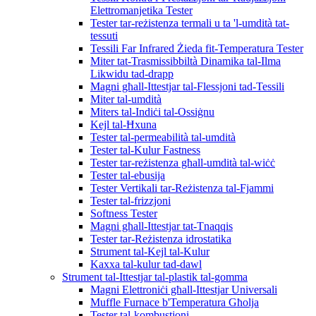
Elettromanjetika Tester
Tester tar-reżistenza termali u ta 'l-umdità tat-
tessuti
Tessili Far Infrared Żieda fit-Temperatura Tester
Miter tat-Trasmissibbiltà Dinamika tal-Ilma
Likwidu tad-drapp
Magni għall-Ittestjar tal-Flessjoni tad-Tessili
Miter tal-umdità
Miters tal-Indiċi tal-Ossiġnu
Kejl tal-Ħxuna
Tester tal-permeabilità tal-umdità
Tester tal-Kulur Fastness
Tester tar-reżistenza għall-umdità tal-wiċċ
Tester tal-ebusija
Tester Vertikali tar-Reżistenza tal-Fjammi
Tester tal-frizzjoni
Softness Tester
Magni għall-Ittestjar tat-Tnaqqis
Tester tar-Reżistenza idrostatika
Strument tal-Kejl tal-Kulur
Kaxxa tal-kulur tad-dawl
Strument tal-Ittestjar tal-plastik tal-gomma
Magni Elettroniċi għall-Ittestjar Universali
Muffle Furnace b'Temperatura Għolja
Tester tal-kombustjoni