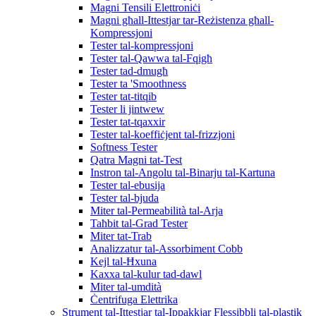
Magni Tensili Elettroniċi
Magni għall-Ittestjar tar-Reżistenza għall-
Kompressjoni
Tester tal-kompressjoni
Tester tal-Qawwa tal-Fqigħ
Tester tad-dmugħ
Tester ta 'Smoothness
Tester tat-titqib
Tester li jintwew
Tester tat-tqaxxir
Tester tal-koeffiċjent tal-frizzjoni
Softness Tester
Qatra Magni tat-Test
Instron tal-Angolu tal-Binarju tal-Kartuna
Tester tal-ebusija
Tester tal-bjuda
Miter tal-Permeabilità tal-Arja
Taħbit tal-Grad Tester
Miter tat-Trab
Analizzatur tal-Assorbiment Cobb
Kejl tal-Ħxuna
Kaxxa tal-kulur tad-dawl
Miter tal-umdità
Ċentrifuga Elettrika
Strument tal-Ittestjar tal-Ippakkjar Flessibbli tal-plastik