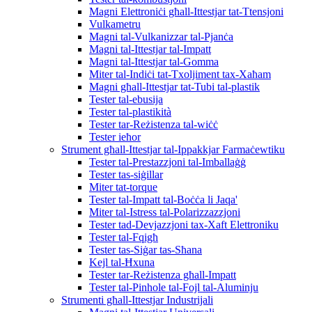
Magni Elettroniċi għall-Ittestjar tat-Ttensjoni
Vulkametru
Magni tal-Vulkanizzar tal-Pjanċa
Magni tal-Ittestjar tal-Impatt
Magni tal-Ittestjar tal-Gomma
Miter tal-Indiċi tat-Txoljiment tax-Xaħam
Magni għall-Ittestjar tat-Tubi tal-plastik
Tester tal-ebusija
Tester tal-plastikità
Tester tar-Reżistenza tal-wiċċ
Tester ieħor
Strument għall-Ittestjar tal-Ippakkjar Farmaċewtiku
Tester tal-Prestazzjoni tal-Imballaġġ
Tester tas-siġillar
Miter tat-torque
Tester tal-Impatt tal-Boċċa li Jaqa'
Miter tal-Istress tal-Polarizzazzjoni
Tester tad-Devjazzjoni tax-Xaft Elettroniku
Tester tal-Fqigħ
Tester tas-Siġar tas-Sħana
Kejl tal-Ħxuna
Tester tar-Reżistenza għall-Impatt
Tester tal-Pinhole tal-Fojl tal-Aluminju
Strumenti għall-Ittestjar Industrijali