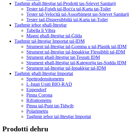
Tagħmir għall-Ittestjar tal-Prodotti tas-Srievet Sanitarji
Tester tal-Fqigħ tal-Boċċa tal-Karta tat-Toilet
Tester tal-Veloċità tal-Assorbiment tas-Srievet Sanitarji
Tester tad-Dispersibbiltà tal-Karta tat-Toilet
Tagħmir ieħor għall-Ittestjar
Tabella li Vibra
Magni għall-Ittestjar tal-Ġilda
Tagħmir tal-Ittestjar Importat tal-IDM
Strument tal-Ittestjar tal-Gomma u tal-Plastik tal-IDM
Strument tal-Ittestjar tal-Ippakkjar Flessibbli tal-IDM
Strument għall-Ittestjar tat-Tessuti IDM
Strument għall-Ittestjar tal-Kategorija tas-Sodda IDM
Strument tal-Ittestjar tal-Ippakkjar tal-IDM
Tagħmir għall-Ittestjar Importat
Spettrodensitometru
L-Istati Uniti BIO-RAD
Eppendorf
Pinna Corona
Rifrattometru
Pinna tal-Punt tat-Tidwib
Polarimetru
Tagħmir ieħor tal-Ittestjar Importat
Prodotti dehru