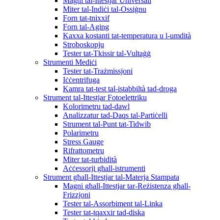
Magni tal-Ittestjar Universali
Miter tal-Indiċi tal-Ossiġnu
Forn tat-tnixxif
Forn tal-Aging
Kaxxa kostanti tat-temperatura u l-umdità
Stroboskopju
Tester tat-Tkissir tal-Vultaġġ
Strumenti Mediċi
Tester tat-Trażmissjoni
Iċċentrifuga
Kamra tat-test tal-istabbiltà tad-droga
Strument tal-Ittestjar Fotoelettriku
Kolorimetru tad-dawl
Analizzatur tad-Daqs tal-Partiċelli
Strument tal-Punt tat-Tidwib
Polarimetru
Stress Gauge
Rifrattometru
Miter tat-turbidità
Aċċessorji għall-istrumenti
Strument għall-Ittestjar tal-Materja Stampata
Magni għall-Ittestjar tar-Reżistenza għall-
Frizzjoni
Tester tal-Assorbiment tal-Linka
Tester tat-tqaxxir tad-diska