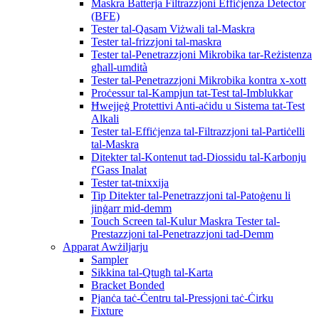
Maskra Batterja Filtrazzjoni Effiċjenza Detector
(BFE)
Tester tal-Qasam Viżwali tal-Maskra
Tester tal-frizzjoni tal-maskra
Tester tal-Penetrazzjoni Mikrobika tar-Reżistenza
għall-umdità
Tester tal-Penetrazzjoni Mikrobika kontra x-xott
Proċessur tal-Kampjun tat-Test tal-Imblukkar
Ħwejjeġ Protettivi Anti-aċidu u Sistema tat-Test
Alkali
Tester tal-Effiċjenza tal-Filtrazzjoni tal-Partiċelli
tal-Maskra
Ditekter tal-Kontenut tad-Diossidu tal-Karbonju
f'Gass Inalat
Tester tat-tnixxija
Tip Ditekter tal-Penetrazzjoni tal-Patoġenu li
jinġarr mid-demm
Touch Screen tal-Kulur Maskra Tester tal-
Prestazzjoni tal-Penetrazzjoni tad-Demm
Apparat Awżiljarju
Sampler
Sikkina tal-Qtugħ tal-Karta
Bracket Bonded
Pjanċa taċ-Ċentru tal-Pressjoni taċ-Ċirku
Fixture