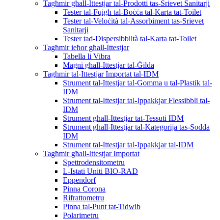
Tagħmir għall-Ittestjar tal-Prodotti tas-Srievet Sanitarji
Tester tal-Fqigħ tal-Boċċa tal-Karta tat-Toilet
Tester tal-Veloċità tal-Assorbiment tas-Srievet
Sanitarji
Tester tad-Dispersibbiltà tal-Karta tat-Toilet
Tagħmir ieħor għall-Ittestjar
Tabella li Vibra
Magni għall-Ittestjar tal-Ġilda
Tagħmir tal-Ittestjar Importat tal-IDM
Strument tal-Ittestjar tal-Gomma u tal-Plastik tal-
IDM
Strument tal-Ittestjar tal-Ippakkjar Flessibbli tal-
IDM
Strument għall-Ittestjar tat-Tessuti IDM
Strument għall-Ittestjar tal-Kategorija tas-Sodda
IDM
Strument tal-Ittestjar tal-Ippakkjar tal-IDM
Tagħmir għall-Ittestjar Importat
Spettrodensitometru
L-Istati Uniti BIO-RAD
Eppendorf
Pinna Corona
Rifrattometru
Pinna tal-Punt tat-Tidwib
Polarimetru