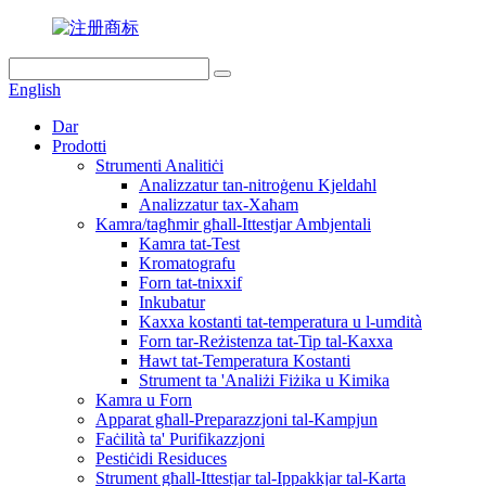
English
Dar
Prodotti
Strumenti Analitiċi
Analizzatur tan-nitroġenu Kjeldahl
Analizzatur tax-Xaħam
Kamra/tagħmir għall-Ittestjar Ambjentali
Kamra tat-Test
Kromatografu
Forn tat-tnixxif
Inkubatur
Kaxxa kostanti tat-temperatura u l-umdità
Forn tar-Reżistenza tat-Tip tal-Kaxxa
Ħawt tat-Temperatura Kostanti
Strument ta 'Analiżi Fiżika u Kimika
Kamra u Forn
Apparat għall-Preparazzjoni tal-Kampjun
Faċilità ta' Purifikazzjoni
Pestiċidi Residuces
Strument għall-Ittestjar tal-Ippakkjar tal-Karta