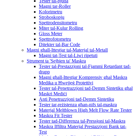
Tester tal-bjuda
Magni tar-Roller
Kolorimetru
Stroboskopju
Spettrodensitometru
Miter tal-Kulur Rolling
Gloss Meter
Spettrofotometru
Ditekter tal-Bar Code
Magni għall-Ittestjar tal-Materjal tal-Metall
Magni tat-Test tal-Liwi ripetuti
Strument ta 'Sejbien ta' Maskra
Tester tal-Prestazzjoni tal-Fjammi Retardant tad-
drapp
Magni għall-Ittestjar Komprensiv għal Maskra
Medika u Ħwejjeġ Protettivi
Tester tal-Penetrazzjoni tad-Demm Sintetiku għal
Maskri Mediċi
Anti Penetrazzjoni tad-Demm Sintetiku
Tester tar-reżistenza għan-nifs tal-maskra
Materjal Meltblown High Melt Flow Rate Tester
Maskra Fit Tester
Tester tad-Differenza tal-Pressjoni tal-Maskra
Maskra Iffiltra Materjal Prestazzjoni Bank tat-
Test