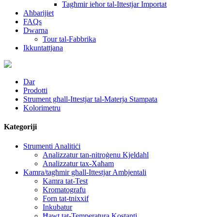
Tagħmir ieħor tal-Ittestjar Importat
Aħbarijiet
FAQs
Dwarna
Tour tal-Fabbrika
Ikkuntattjana
Dar
Prodotti
Strument għall-Ittestjar tal-Materja Stampata
Kolorimetru
Kategoriji
Strumenti Analitiċi
Analizzatur tan-nitroġenu Kjeldahl
Analizzatur tax-Xaħam
Kamra/tagħmir għall-Ittestjar Ambjentali
Kamra tat-Test
Kromatografu
Forn tat-tnixxif
Inkubatur
Ħawt tat-Temperatura Kostanti