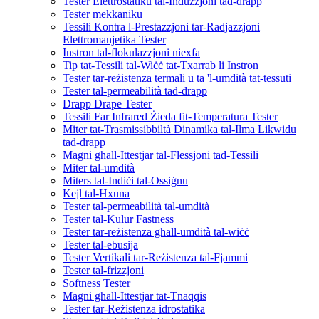
Tester Elettrostatiku tal-Induzzjoni tad-drapp
Tester mekkaniku
Tessili Kontra l-Prestazzjoni tar-Radjazzjoni
Elettromanjetika Tester
Instron tal-flokulazzjoni niexfa
Tip tat-Tessili tal-Wiċċ tat-Txarrab li Instron
Tester tar-reżistenza termali u ta 'l-umdità tat-tessuti
Tester tal-permeabilità tad-drapp
Drapp Drape Tester
Tessili Far Infrared Żieda fit-Temperatura Tester
Miter tat-Trasmissibbiltà Dinamika tal-Ilma Likwidu
tad-drapp
Magni għall-Ittestjar tal-Flessjoni tad-Tessili
Miter tal-umdità
Miters tal-Indiċi tal-Ossiġnu
Kejl tal-Ħxuna
Tester tal-permeabilità tal-umdità
Tester tal-Kulur Fastness
Tester tar-reżistenza għall-umdità tal-wiċċ
Tester tal-ebusija
Tester Vertikali tar-Reżistenza tal-Fjammi
Tester tal-frizzjoni
Softness Tester
Magni għall-Ittestjar tat-Tnaqqis
Tester tar-Reżistenza idrostatika