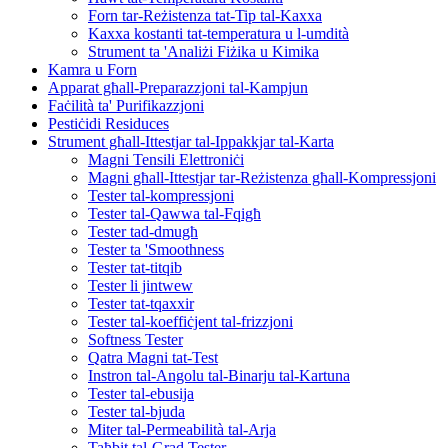
Forn tar-Reżistenza tat-Tip tal-Kaxxa
Kaxxa kostanti tat-temperatura u l-umdità
Strument ta 'Analiżi Fiżika u Kimika
Kamra u Forn
Apparat għall-Preparazzjoni tal-Kampjun
Faċilità ta' Purifikazzjoni
Pestiċidi Residuces
Strument għall-Ittestjar tal-Ippakkjar tal-Karta
Magni Tensili Elettroniċi
Magni għall-Ittestjar tar-Reżistenza għall-Kompressjoni
Tester tal-kompressjoni
Tester tal-Qawwa tal-Fqigħ
Tester tad-dmugħ
Tester ta 'Smoothness
Tester tat-titqib
Tester li jintwew
Tester tat-tqaxxir
Tester tal-koeffiċjent tal-frizzjoni
Softness Tester
Qatra Magni tat-Test
Instron tal-Angolu tal-Binarju tal-Kartuna
Tester tal-ebusija
Tester tal-bjuda
Miter tal-Permeabilità tal-Arja
Taħbit tal-Grad Tester