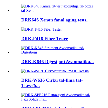
DRK646 Xenon fanal aging tests...
DRK-F416 Fiber Tester
DRK-K646 Diġestjoni Awtomatika...
DRK-W636 Ċirku tal-Ilma tat-
Tkessiħ...