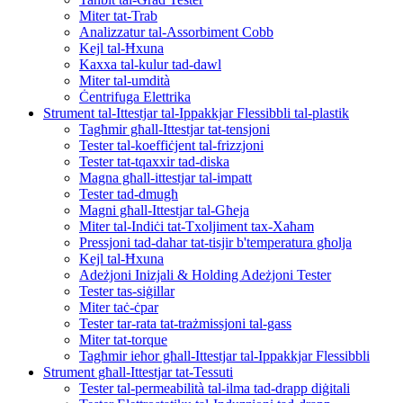
Miter tat-Trab
Analizzatur tal-Assorbiment Cobb
Kejl tal-Ħxuna
Kaxxa tal-kulur tad-dawl
Miter tal-umdità
Ċentrifuga Elettrika
Strument tal-Ittestjar tal-Ippakkjar Flessibbli tal-plastik
Tagħmir għall-Ittestjar tat-tensjoni
Tester tal-koeffiċjent tal-frizzjoni
Tester tat-tqaxxir tad-diska
Magna għall-ittestjar tal-impatt
Tester tad-dmugħ
Magni għall-Ittestjar tal-Għeja
Miter tal-Indiċi tat-Txoljiment tax-Xaħam
Pressjoni tad-dahar tat-tisjir b'temperatura għolja
Kejl tal-Ħxuna
Adeżjoni Inizjali & Holding Adeżjoni Tester
Tester tas-siġillar
Miter taċ-ċpar
Tester tar-rata tat-trażmissjoni tal-gass
Miter tat-torque
Tagħmir ieħor għall-Ittestjar tal-Ippakkjar Flessibbli
Strument għall-Ittestjar tat-Tessuti
Tester tal-permeabilità tal-ilma tad-drapp diġitali