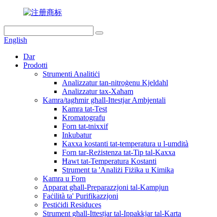
English
Dar
Prodotti
Strumenti Analitiċi
Analizzatur tan-nitroġenu Kjeldahl
Analizzatur tax-Xaħam
Kamra/tagħmir għall-Ittestjar Ambjentali
Kamra tat-Test
Kromatografu
Forn tat-tnixxif
Inkubatur
Kaxxa kostanti tat-temperatura u l-umdità
Forn tar-Reżistenza tat-Tip tal-Kaxxa
Ħawt tat-Temperatura Kostanti
Strument ta 'Analiżi Fiżika u Kimika
Kamra u Forn
Apparat għall-Preparazzjoni tal-Kampjun
Faċilità ta' Purifikazzjoni
Pestiċidi Residuces
Strument għall-Ittestjar tal-Ippakkjar tal-Karta