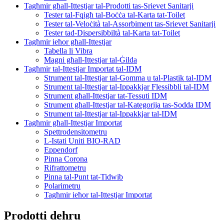
Tagħmir għall-Ittestjar tal-Prodotti tas-Srievet Sanitarji
Tester tal-Fqigħ tal-Boċċa tal-Karta tat-Toilet
Tester tal-Veloċità tal-Assorbiment tas-Srievet Sanitarji
Tester tad-Dispersibbiltà tal-Karta tat-Toilet
Tagħmir ieħor għall-Ittestjar
Tabella li Vibra
Magni għall-Ittestjar tal-Ġilda
Tagħmir tal-Ittestjar Importat tal-IDM
Strument tal-Ittestjar tal-Gomma u tal-Plastik tal-IDM
Strument tal-Ittestjar tal-Ippakkjar Flessibbli tal-IDM
Strument għall-Ittestjar tat-Tessuti IDM
Strument għall-Ittestjar tal-Kategorija tas-Sodda IDM
Strument tal-Ittestjar tal-Ippakkjar tal-IDM
Tagħmir għall-Ittestjar Importat
Spettrodensitometru
L-Istati Uniti BIO-RAD
Eppendorf
Pinna Corona
Rifrattometru
Pinna tal-Punt tat-Tidwib
Polarimetru
Tagħmir ieħor tal-Ittestjar Importat
Prodotti dehru