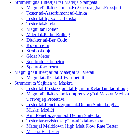
Strument għall-Ittestjar tal-Materja Stampata
Magni għall-Ittestjar tar-Reżistenza għall-Frizzjoni
Tester tal-Assorbiment tal-Linka
Tester tat-tqaxxir tad-diska
Tester tal-bjuda
Magni tar-Roller
Miter tal-Kulur Rolling
Ditekter tal-Bar Code
Kolorimetru
Stroboskopju
Gloss Meter
Spettrodensitometru
Spettrofotometru
Magni għall-Ittestjar tal-Materjal tal-Metall
Magni tat-Test tal-Liwi ripetuti
Strument ta 'Sejbien ta' Maskra
Tester tal-Prestazzjoni tal-Fjammi Retardant tad-drapp
Magni għall-Ittestjar Komprensiv għal Maskra Medika
u Ħwejjeġ Protettivi
Tester tal-Penetrazzjoni tad-Demm Sintetiku għal
Maskri Mediċi
Anti Penetrazzjoni tad-Demm Sintetiku
Tester tar-reżistenza għan-nifs tal-maskra
Materjal Meltblown High Melt Flow Rate Tester
Maskra Fit Tester