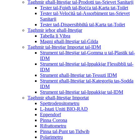
Tagħmir għall-Ittestjar tal-Prodotti tas-Srievet Sanitarji
Tester tal-Fqigħ tal-Boċċa tal-Karta tat-Toilet
Tester tal-Veloċità tal-Assorbiment tas-Srievet
Sanitarji
Tester tad-Dispersibbiltà tal-Karta tat-Toilet
Tagħmir ieħor għall-Ittestjar
Tabella li Vibra
Magni għall-Ittestjar tal-Ġilda
Tagħmir tal-Ittestjar Importat tal-IDM
Strument tal-Ittestjar tal-Gomma u tal-Plastik tal-
IDM
Strument tal-Ittestjar tal-Ippakkjar Flessibbli tal-
IDM
Strument għall-Ittestjar tat-Tessuti IDM
Strument għall-Ittestjar tal-Kategorija tas-Sodda
IDM
Strument tal-Ittestjar tal-Ippakkjar tal-IDM
Tagħmir għall-Ittestjar Importat
Spettrodensitometru
L-Istati Uniti BIO-RAD
Eppendorf
Pinna Corona
Rifrattometru
Pinna tal-Punt tat-Tidwib
Polarimetru