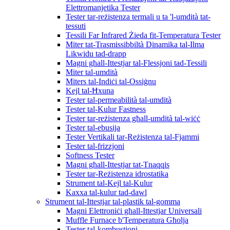
Elettromanjetika Tester
Tester tar-reżistenza termali u ta 'l-umdità tat-
tessuti
Tessili Far Infrared Żieda fit-Temperatura Tester
Miter tat-Trasmissibbiltà Dinamika tal-Ilma
Likwidu tad-drapp
Magni għall-Ittestjar tal-Flessjoni tad-Tessili
Miter tal-umdità
Miters tal-Indiċi tal-Ossiġnu
Kejl tal-Ħxuna
Tester tal-permeabilità tal-umdità
Tester tal-Kulur Fastness
Tester tar-reżistenza għall-umdità tal-wiċċ
Tester tal-ebusija
Tester Vertikali tar-Reżistenza tal-Fjammi
Tester tal-frizzjoni
Softness Tester
Magni għall-Ittestjar tat-Tnaqqis
Tester tar-Reżistenza idrostatika
Strument tal-Kejl tal-Kulur
Kaxxa tal-kulur tad-dawl
Strument tal-Ittestjar tal-plastik tal-gomma
Magni Elettroniċi għall-Ittestjar Universali
Muffle Furnace b'Temperatura Għolja
Tester tal-kombustjoni