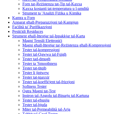
Forn tar-Reżistenza tat-Tip tal-Kaxxa
Kaxxa kostanti tat-temperatura u l-umdità
Strument ta 'Analiżi Fiżika u Kimika
Kamra u Forn
Apparat għall-Preparazzjoni tal-Kampjun
Faċilità ta' Purifikazzjoni
Pestiċidi Residuces
Strument għall-Ittestjar tal-Ippakkjar tal-Karta
Magni Tensili Elettroniċi
Magni għall-Ittestjar tar-Reżistenza għall-Kompressjoni
Tester tal-kompressjoni
Tester tal-Qawwa tal-Fqigħ
Tester tad-dmugħ
Tester ta 'Smoothness
Tester tat-titqib
Tester li jintwew
Tester tat-tqaxxir
Tester tal-koeffiċjent tal-frizzjoni
Softness Tester
Qatra Magni tat-Test
Instron tal-Angolu tal-Binarju tal-Kartuna
Tester tal-ebusija
Tester tal-bjuda
Miter tal-Permeabilità tal-Arja
Taħbit tal-Grad Tester