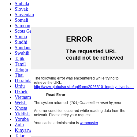
Sinhala
Slovak
Slovenian
Somali
Samoan
Scots Gaelic
Shona
Sindhi
Sundanese
Swahili
Tajik
Tamil
Telugu
Thai
Ukrainian
Urdu
Uzbek
Vietnamese
Welsh
Xhosa
Yiddish
Yoruba
Zulu
Kinyarwanda
Tatar