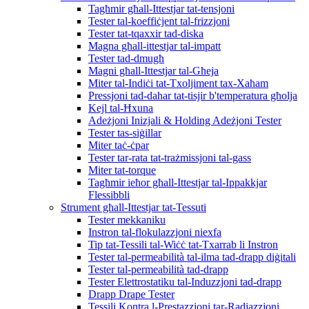
Tagħmir għall-Ittestjar tat-tensjoni
Tester tal-koeffiċjent tal-frizzjoni
Tester tat-tqaxxir tad-diska
Magna għall-ittestjar tal-impatt
Tester tad-dmugħ
Magni għall-Ittestjar tal-Għeja
Miter tal-Indiċi tat-Txoljiment tax-Xaħam
Pressjoni tad-dahar tat-tisjir b'temperatura għolja
Kejl tal-Ħxuna
Adeżjoni Inizjali & Holding Adeżjoni Tester
Tester tas-siġillar
Miter taċ-ċpar
Tester tar-rata tat-trażmissjoni tal-gass
Miter tat-torque
Tagħmir ieħor għall-Ittestjar tal-Ippakkjar
Flessibbli
Strument għall-Ittestjar tat-Tessuti
Tester mekkaniku
Instron tal-flokulazzjoni niexfa
Tip tat-Tessili tal-Wiċċ tat-Txarrab li Instron
Tester tal-permeabilità tal-ilma tad-drapp diġitali
Tester tal-permeabilità tad-drapp
Tester Elettrostatiku tal-Induzzjoni tad-drapp
Drapp Drape Tester
Tessili Kontra l-Prestazzjoni tar-Radjazzjoni