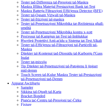
Tester tad-Differenza tal-Pressjoni tal-Maskra
Maskra Iffiltra Materjal Prestazzjoni Bank tat-Test
Maskra Batterja Filtrazzjoni Effiċjenza Detector (BFE)
Tester tal-Qasam Viżwali tal-Maskra
Tester tal-frizzjoni tal-maskra
Tester tal-Penetrazzjoni Mikrobika tar-Reżistenza għall-
umdità
Tester tal-Penetrazzjoni Mikrobika kontra x-xott
Proċessur tal-Kampjun tat-Test tal-Imblukkar
Ħwejjeġ Protettivi Anti-aċidu u Sistema tat-Test Alkali
Tester tal-Effiċjenza tal-Filtrazzjoni tal-Partiċelli tal-
Maskra
Ditekter tal-Kontenut tad-Diossidu tal-Karbonju f'Gass
Inalat
Tester tat-tnixxija
Tip Ditekter tal-Penetrazzjoni tal-Patoġenu li jinġarr
mid-demm
Touch Screen tal-Kulur Maskra Tester tal-Prestazzjoni
tal-Penetrazzjoni tad-Demm
Apparat Awżiljarju
Sampler
Sikkina tal-Qtugħ tal-Karta
Bracket Bonded
Pjanċa taċ-Ċentru tal-Pressjoni taċ-Ċirku
Fixture