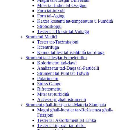
Magni tal-Ittestjar Universali
Miter tal-Indiċi tal-Ossiġnu
Forn tat-tnixxif
Forn tal-Aging
Kaxxa kostanti tat-temperatura u l-umdità
Stroboskopju
Tester tat-Tkissir tal-Vultaġġ
Strumenti Mediċi
Tester tat-Trażmissjoni
Iċċentrifuga
Kamra tat-test tal-istabbiltà tad-droga
Strument tal-Ittestjar Fotoelettriku
Kolorimetru tad-dawl
Analizzatur tad-Daqs tal-Partiċelli
Strument tal-Punt tat-Tidwib
Polarimetru
Stress Gauge
Rifrattometru
Miter tat-turbidità
Aċċessorji għall-istrumenti
Strument għall-Ittestjar tal-Materja Stampata
Magni għall-Ittestjar tar-Reżistenza għall-
Frizzjoni
Tester tal-Assorbiment tal-Linka
Tester tat-tqaxxir tad-diska