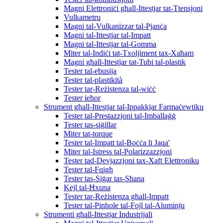
Magni Elettroniċi għall-Ittestjar tat-Ttensjoni
Vulkametru
Magni tal-Vulkanizzar tal-Pjanċa
Magni tal-Ittestjar tal-Impatt
Magni tal-Ittestjar tal-Gomma
Miter tal-Indiċi tat-Txoljiment tax-Xaħam
Magni għall-Ittestjar tat-Tubi tal-plastik
Tester tal-ebusija
Tester tal-plastikità
Tester tar-Reżistenza tal-wiċċ
Tester ieħor
Strument għall-Ittestjar tal-Ippakkjar Farmaċewtiku
Tester tal-Prestazzjoni tal-Imballaġġ
Tester tas-siġillar
Miter tat-torque
Tester tal-Impatt tal-Boċċa li Jaqa'
Miter tal-Istress tal-Polarizzazzjoni
Tester tad-Devjazzjoni tax-Xaft Elettroniku
Tester tal-Fqigħ
Tester tas-Siġar tas-Sħana
Kejl tal-Ħxuna
Tester tar-Reżistenza għall-Impatt
Tester tal-Pinhole tal-Fojl tal-Aluminju
Strumenti għall-Ittestjar Industrijali