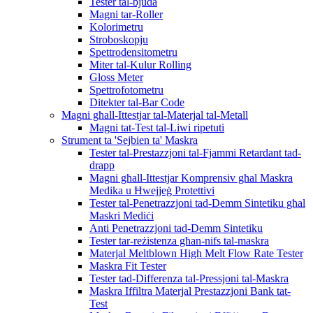
Tester tal-bjuda
Magni tar-Roller
Kolorimetru
Stroboskopju
Spettrodensitometru
Miter tal-Kulur Rolling
Gloss Meter
Spettrofotometru
Ditekter tal-Bar Code
Magni għall-Ittestjar tal-Materjal tal-Metall
Magni tat-Test tal-Liwi ripetuti
Strument ta 'Sejbien ta' Maskra
Tester tal-Prestazzjoni tal-Fjammi Retardant tad-
drapp
Magni għall-Ittestjar Komprensiv għal Maskra
Medika u Ħwejjeġ Protettivi
Tester tal-Penetrazzjoni tad-Demm Sintetiku għal
Maskri Mediċi
Anti Penetrazzjoni tad-Demm Sintetiku
Tester tar-reżistenza għan-nifs tal-maskra
Materjal Meltblown High Melt Flow Rate Tester
Maskra Fit Tester
Tester tad-Differenza tal-Pressjoni tal-Maskra
Maskra Iffiltra Materjal Prestazzjoni Bank tat-
Test