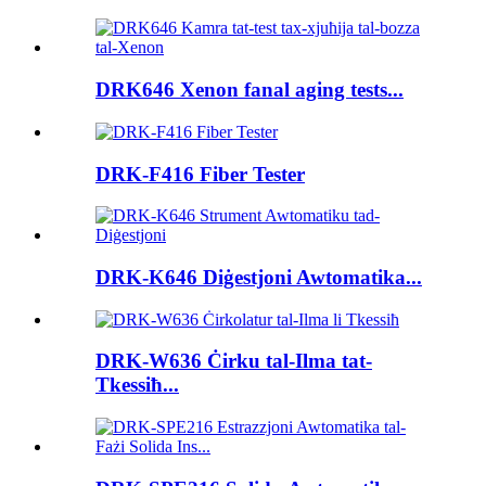
DRK646 Xenon fanal aging tests...
DRK-F416 Fiber Tester
DRK-K646 Diġestjoni Awtomatika...
DRK-W636 Ċirku tal-Ilma tat-
Tkessiħ...