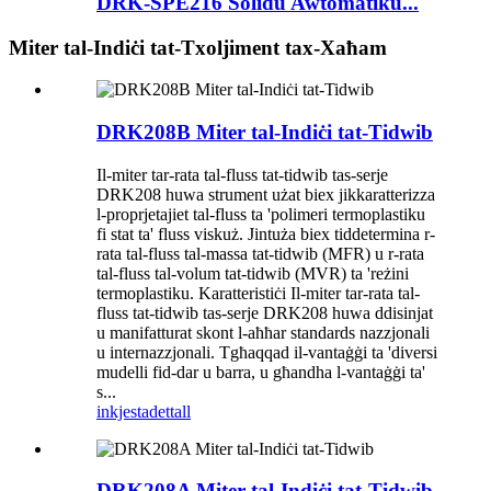
DRK-SPE216 Solidu Awtomatiku...
Miter tal-Indiċi tat-Txoljiment tax-Xaħam
DRK208B Miter tal-Indiċi tat-Tidwib
Il-miter tar-rata tal-fluss tat-tidwib tas-serje
DRK208 huwa strument użat biex jikkaratterizza
l-proprjetajiet tal-fluss ta 'polimeri termoplastiku
fi stat ta' fluss viskuż. Jintuża biex tiddetermina r-
rata tal-fluss tal-massa tat-tidwib (MFR) u r-rata
tal-fluss tal-volum tat-tidwib (MVR) ta 'reżini
termoplastiku. Karatteristiċi Il-miter tar-rata tal-
fluss tat-tidwib tas-serje DRK208 huwa ddisinjat
u manifatturat skont l-aħħar standards nazzjonali
u internazzjonali. Tgħaqqad il-vantaġġi ta 'diversi
mudelli fid-dar u barra, u għandha l-vantaġġi ta'
s...
inkjesta
dettall
DRK208A Miter tal-Indiċi tat-Tidwib