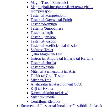
Magni Tensili Elettroniċi
Magni għall-Ittestjar tar-Reżistenza għall-
Kompressjoni
Tester tal-kompressjoni
Tester tal-Qawwa tal-Fqigħ
Tester tad-dmugħ
Tester ta 'Smoothness
Tester tat-titqib
Tester li jintwew
Tester tat-tqaxxir
Tester tal-koeffiċjent tal-frizzjoni
Softness Tester
Qatra Magni tat-Test
Instron tal-Angolu tal-Binarju tal-Kartuna
Tester tal-ebusija
Tester tal-bjuda
Miter tal-Permeabilità tal-Arja
Taħbit tal-Grad Tester
Miter tat-Trab
Analizzatur tal-Assorbiment Cobb
Kejl tal-Ħxuna
Kaxxa tal-kulur tad-dawl
Miter tal-umdità
Ċentrifuga Elettrika
Strument tal-Ittestjar tal-Ippakkjar Flessibbli tal-plastik