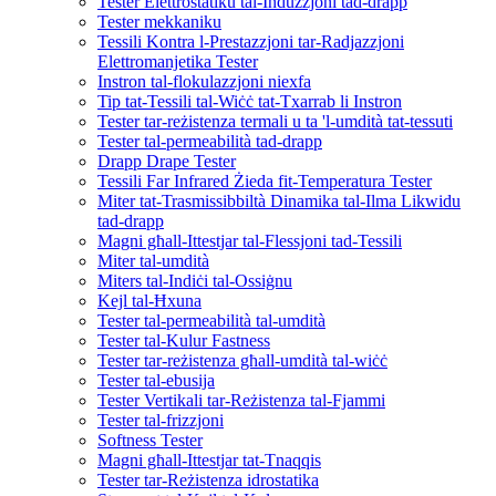
Tester Elettrostatiku tal-Induzzjoni tad-drapp
Tester mekkaniku
Tessili Kontra l-Prestazzjoni tar-Radjazzjoni
Elettromanjetika Tester
Instron tal-flokulazzjoni niexfa
Tip tat-Tessili tal-Wiċċ tat-Txarrab li Instron
Tester tar-reżistenza termali u ta 'l-umdità tat-tessuti
Tester tal-permeabilità tad-drapp
Drapp Drape Tester
Tessili Far Infrared Żieda fit-Temperatura Tester
Miter tat-Trasmissibbiltà Dinamika tal-Ilma Likwidu
tad-drapp
Magni għall-Ittestjar tal-Flessjoni tad-Tessili
Miter tal-umdità
Miters tal-Indiċi tal-Ossiġnu
Kejl tal-Ħxuna
Tester tal-permeabilità tal-umdità
Tester tal-Kulur Fastness
Tester tar-reżistenza għall-umdità tal-wiċċ
Tester tal-ebusija
Tester Vertikali tar-Reżistenza tal-Fjammi
Tester tal-frizzjoni
Softness Tester
Magni għall-Ittestjar tat-Tnaqqis
Tester tar-Reżistenza idrostatika