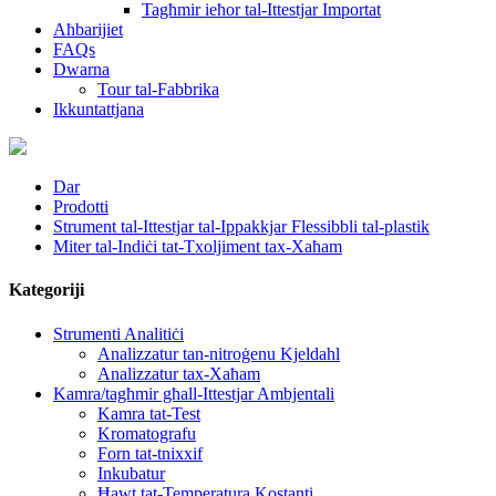
Tagħmir ieħor tal-Ittestjar Importat
Aħbarijiet
FAQs
Dwarna
Tour tal-Fabbrika
Ikkuntattjana
Dar
Prodotti
Strument tal-Ittestjar tal-Ippakkjar Flessibbli tal-plastik
Miter tal-Indiċi tat-Txoljiment tax-Xaħam
Kategoriji
Strumenti Analitiċi
Analizzatur tan-nitroġenu Kjeldahl
Analizzatur tax-Xaħam
Kamra/tagħmir għall-Ittestjar Ambjentali
Kamra tat-Test
Kromatografu
Forn tat-tnixxif
Inkubatur
Ħawt tat-Temperatura Kostanti