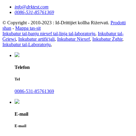
info@drktest.com
0086-531-85761369
© Copyright - 2010-2023 : Id-Drittijiet kollha Riżervati.
Prodotti
sħan
-
Mappa tas-sit
Inkubatur tal-banju niexef tal-linja tal-laboratorju
,
Inkubatur tal-
Ġriewi
,
Inkubatur artifiċjali
,
Inkubatur Niexef
,
Inkubatur Żgħir
,
Inkubatur tal-Laboratorju
,
Telefon
Tel
0086-531-85761369
E-mail
E-mail