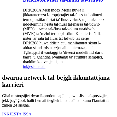
DRK208A Melt Index Meter huwa li
jikkaratterizza l-proprjetajiet tal-fluss ta 'polimeri
termoplastiku fi stat ta' fluss viskuż, u jintuża biex
jiddetermina r-rata tal-fluss tal-massa tat-tidwib
(MFR) u r-rata tal-fluss tal-volum tat-tidwib
(MVR) ta 'reżini termoplastiku. Karatteristiċi Il-
miter tar-rata tal-fluss tat-tidwib tas-serje
DRK208 huwa ddisinjat u manifatturat skont l-
aħħar standards nazzjonali u internazzjonali.
Tgħaqqad il-vantaġġi ta 'diversi mudelli fid-dar u
barra, u għandha l-vantaġġi ta' struttura sempliċi,
tħaddim konvenjenti, an...
inkjesta
dettall
dwarna netwerk tal-bejgħ ikkuntattjana
karrieri
Għal mistoqsijiet dwar il-prodotti tagħna jew il-lista tal-prezzijiet,
jekk jogħġbok ħalli l-email tiegħek lilna u aħna nkunu f'kuntatt fi
żmien 24 siegħa.
INKJESTA ISSA