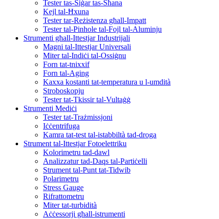
Tester tas-Siġar tas-Sħana
Kejl tal-Ħxuna
Tester tar-Reżistenza għall-Impatt
Tester tal-Pinhole tal-Fojl tal-Aluminju
Strumenti għall-Ittestjar Industrijali
Magni tal-Ittestjar Universali
Miter tal-Indiċi tal-Ossiġnu
Forn tat-tnixxif
Forn tal-Aging
Kaxxa kostanti tat-temperatura u l-umdità
Stroboskopju
Tester tat-Tkissir tal-Vultaġġ
Strumenti Mediċi
Tester tat-Trażmissjoni
Iċċentrifuga
Kamra tat-test tal-istabbiltà tad-droga
Strument tal-Ittestjar Fotoelettriku
Kolorimetru tad-dawl
Analizzatur tad-Daqs tal-Partiċelli
Strument tal-Punt tat-Tidwib
Polarimetru
Stress Gauge
Rifrattometru
Miter tat-turbidità
Aċċessorji għall-istrumenti