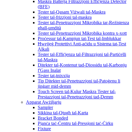
Maskra Batterja Filtrazzjoni Effiċjenza Detector
(BFE)
Tester tal-Qasam Viżwali tal-Maskra
Tester tal-frizzjoni tal-maskra
Tester tal-Penetrazzjoni Mikrobika tar-Reżistenza
għall-umdità
Tester tal-Penetrazzjoni Mikrobika kontra x-xott
Proċessur tal-Kampjun tat-Test tal-Imblukkar
Ħwejjeġ Protettivi Anti-aċidu u Sistema tat-Test
Alkali
Tester tal-Effiċjenza tal-Filtrazzjoni tal-Partiċelli
tal-Maskra
Ditekter tal-Kontenut tad-Diossidu tal-Karbonju
f'Gass Inalat
Tester tat-tnixxija
Tip Ditekter tal-Penetrazzjoni tal-Patoġenu li
jinġarr mid-demm
Touch Screen tal-Kulur Maskra Tester tal-
Prestazzjoni tal-Penetrazzjoni tad-Demm
Apparat Awżiljarju
Sampler
Sikkina tal-Qtugħ tal-Karta
Bracket Bonded
Pjanċa taċ-Ċentru tal-Pressjoni taċ-Ċirku
Fixture