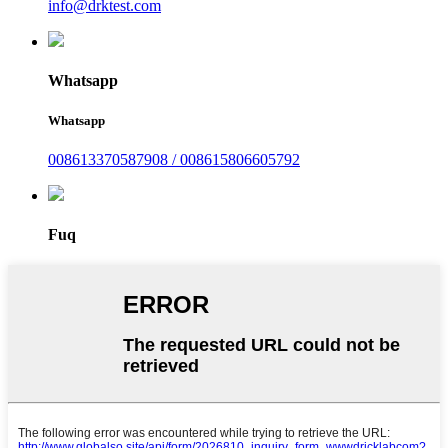
info@drktest.com
Whatsapp
Whatsapp
008613370587908 / 008615806605792
Fuq