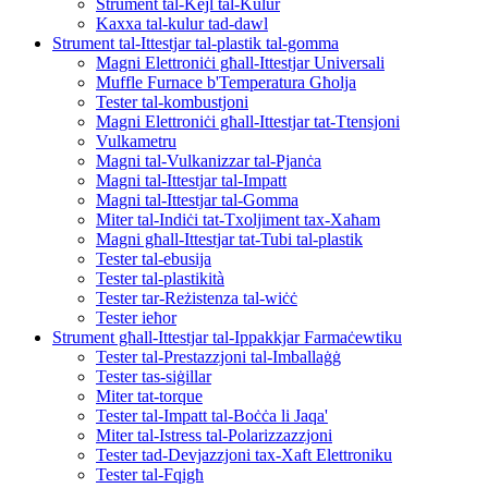
Strument tal-Kejl tal-Kulur
Kaxxa tal-kulur tad-dawl
Strument tal-Ittestjar tal-plastik tal-gomma
Magni Elettroniċi għall-Ittestjar Universali
Muffle Furnace b'Temperatura Għolja
Tester tal-kombustjoni
Magni Elettroniċi għall-Ittestjar tat-Ttensjoni
Vulkametru
Magni tal-Vulkanizzar tal-Pjanċa
Magni tal-Ittestjar tal-Impatt
Magni tal-Ittestjar tal-Gomma
Miter tal-Indiċi tat-Txoljiment tax-Xaħam
Magni għall-Ittestjar tat-Tubi tal-plastik
Tester tal-ebusija
Tester tal-plastikità
Tester tar-Reżistenza tal-wiċċ
Tester ieħor
Strument għall-Ittestjar tal-Ippakkjar Farmaċewtiku
Tester tal-Prestazzjoni tal-Imballaġġ
Tester tas-siġillar
Miter tat-torque
Tester tal-Impatt tal-Boċċa li Jaqa'
Miter tal-Istress tal-Polarizzazzjoni
Tester tad-Devjazzjoni tax-Xaft Elettroniku
Tester tal-Fqigħ