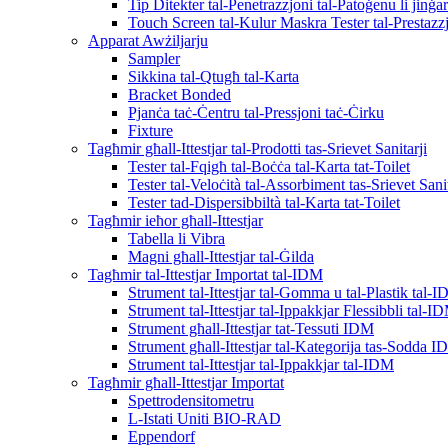
Tip Ditekter tal-Penetrazzjoni tal-Patoġenu li jin
Touch Screen tal-Kulur Maskra Tester tal-Prestazz
Apparat Awżiljarju
Sampler
Sikkina tal-Qtugħ tal-Karta
Bracket Bonded
Pjanċa taċ-Ċentru tal-Pressjoni taċ-Ċirku
Fixture
Tagħmir għall-Ittestjar tal-Prodotti tas-Srievet Sanitarji
Tester tal-Fqigħ tal-Boċċa tal-Karta tat-Toilet
Tester tal-Veloċità tal-Assorbiment tas-Srievet Sanit
Tester tad-Dispersibbiltà tal-Karta tat-Toilet
Tagħmir ieħor għall-Ittestjar
Tabella li Vibra
Magni għall-Ittestjar tal-Ġilda
Tagħmir tal-Ittestjar Importat tal-IDM
Strument tal-Ittestjar tal-Gomma u tal-Plastik tal-
Strument tal-Ittestjar tal-Ippakkjar Flessibbli tal-I
Strument għall-Ittestjar tat-Tessuti IDM
Strument għall-Ittestjar tal-Kategorija tas-Sodda 
Strument tal-Ittestjar tal-Ippakkjar tal-IDM
Tagħmir għall-Ittestjar Importat
Spettrodensitometru
L-Istati Uniti BIO-RAD
Eppendorf