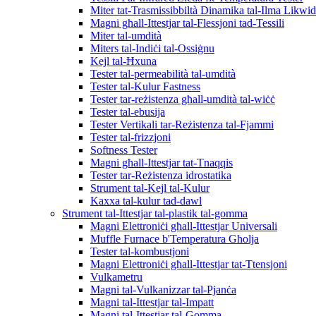
Miter tat-Trasmissibbiltà Dinamika tal-Ilma Likwi
Magni għall-Ittestjar tal-Flessjoni tad-Tessili
Miter tal-umdità
Miters tal-Indiċi tal-Ossiġnu
Kejl tal-Ħxuna
Tester tal-permeabilità tal-umdità
Tester tal-Kulur Fastness
Tester tar-reżistenza għall-umdità tal-wiċċ
Tester tal-ebusija
Tester Vertikali tar-Reżistenza tal-Fjammi
Tester tal-frizzjoni
Softness Tester
Magni għall-Ittestjar tat-Tnaqqis
Tester tar-Reżistenza idrostatika
Strument tal-Kejl tal-Kulur
Kaxxa tal-kulur tad-dawl
Strument tal-Ittestjar tal-plastik tal-gomma
Magni Elettroniċi għall-Ittestjar Universali
Muffle Furnace b'Temperatura Għolja
Tester tal-kombustjoni
Magni Elettroniċi għall-Ittestjar tat-Ttensjoni
Vulkametru
Magni tal-Vulkanizzar tal-Pjanċa
Magni tal-Ittestjar tal-Impatt
Magni tal-Ittestjar tal-Gomma