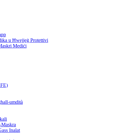
rapp
ika u Ħwejjeġ Protettivi
 Maskri Mediċi
BFE)
għall-umdità
kali
al-Maskra
Gass Inalat