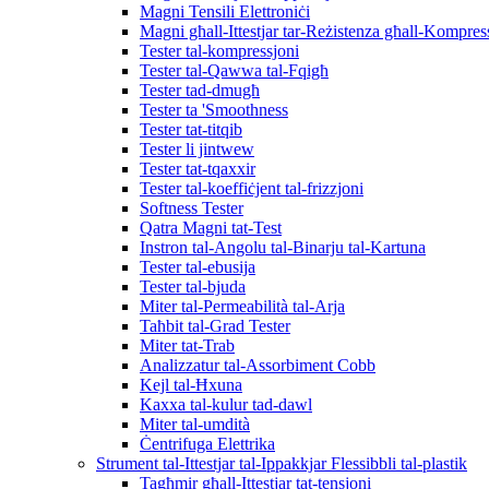
Magni Tensili Elettroniċi
Magni għall-Ittestjar tar-Reżistenza għall-Kompres
Tester tal-kompressjoni
Tester tal-Qawwa tal-Fqigħ
Tester tad-dmugħ
Tester ta 'Smoothness
Tester tat-titqib
Tester li jintwew
Tester tat-tqaxxir
Tester tal-koeffiċjent tal-frizzjoni
Softness Tester
Qatra Magni tat-Test
Instron tal-Angolu tal-Binarju tal-Kartuna
Tester tal-ebusija
Tester tal-bjuda
Miter tal-Permeabilità tal-Arja
Taħbit tal-Grad Tester
Miter tat-Trab
Analizzatur tal-Assorbiment Cobb
Kejl tal-Ħxuna
Kaxxa tal-kulur tad-dawl
Miter tal-umdità
Ċentrifuga Elettrika
Strument tal-Ittestjar tal-Ippakkjar Flessibbli tal-plastik
Tagħmir għall-Ittestjar tat-tensjoni