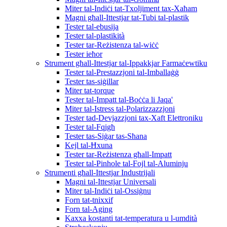
Miter tal-Indiċi tat-Txoljiment tax-Xaħam
Magni għall-Ittestjar tat-Tubi tal-plastik
Tester tal-ebusija
Tester tal-plastikità
Tester tar-Reżistenza tal-wiċċ
Tester ieħor
Strument għall-Ittestjar tal-Ippakkjar Farmaċewtiku
Tester tal-Prestazzjoni tal-Imballaġġ
Tester tas-siġillar
Miter tat-torque
Tester tal-Impatt tal-Boċċa li Jaqa'
Miter tal-Istress tal-Polarizzazzjoni
Tester tad-Devjazzjoni tax-Xaft Elettroniku
Tester tal-Fqigħ
Tester tas-Siġar tas-Sħana
Kejl tal-Ħxuna
Tester tar-Reżistenza għall-Impatt
Tester tal-Pinhole tal-Fojl tal-Aluminju
Strumenti għall-Ittestjar Industrijali
Magni tal-Ittestjar Universali
Miter tal-Indiċi tal-Ossiġnu
Forn tat-tnixxif
Forn tal-Aging
Kaxxa kostanti tat-temperatura u l-umdità