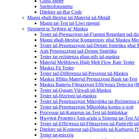
Gloss Meter
Spettrofotometru
Ditekter tal-Bar Code
Magni għall-Ittestjar tal-Materjal tal-Metall
Magni tat-Test tal-Liwi ripetuti
Strument ta 'Sejbien ta' Maskra
Tester tal-Prestazzjoni tal-Fjammi Retardant tad-d
Magni għall-Ittestjar Komprensiv għal Maskra Med
Tester tal-Penetrazzjoni tad-Demm Sintetiku għal
Anti Penetrazzjoni tad-Demm Sintetiku
Tester tar-reżistenza għan-nifs tal-maskra
Materjal Meltblown High Melt Flow Rate Tester
Maskra Fit Tester
Tester tad-Differenza tal-Pressjoni tal-Maskra
Maskra Iffiltra Materjal Prestazzjoni Bank tat-Test
Maskra Batterja Filtrazzjoni Effiċjenza Detector (
Tester tal-Qasam Viżwali tal-Maskra
Tester tal-frizzjoni tal-maskra
Tester tal-Penetrazzjoni Mikrobika tar-Reżistenza 
Tester tal-Penetrazzjoni Mikrobika kontra x-xott
Proċessur tal-Kampjun tat-Test tal-Imblukkar
Ħwejjeġ Protettivi Anti-aċidu u Sistema tat-Test Al
Tester tal-Effiċjenza tal-Filtrazzjoni tal-Partiċelli t
Ditekter tal-Kontenut tad-Diossidu tal-Karbonju f'
Tester tat-tnixxija