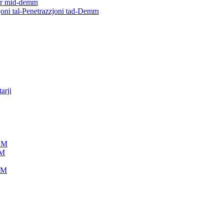
ġarr mid-demm
joni tal-Penetrazzjoni tad-Demm
arji
IDM
DM
IDM