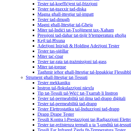
Tester tal-koeffiċjent tal-frizzjoni
Tester tat-tqaxxir tad-diska
Magna għall-ittestjar tal-impatt
Tester tad-dmugħ
Magni għall-Ittestjar tal-Għeja
Miter tal-Indiċi tat-Txoljiment tax-Xaħam
Pressjoni tad-dahar tat-tisjir b'temperatura għolja
Kejl tal-Ħxuna
Adeżjoni Inizjali & Holding Adeżjoni Tester
Tester tas-siġillar
Miter taċ-ċpar
Tester tar-rata tat-trażmissjoni tal-gass
Miter tat-torque
Tagħmir ieħor għall-Ittestjar tal-Ippakkjar Flessibbl
Strument għall-Ittestjar tat-Tessuti
Tester mekkaniku
Instron tal-flokulazzjoni niexfa
Tip tat-Tessili tal-Wiċċ tat-Txarrab li Instron
Tester tal-permeabilità tal-ilma tad-drapp diġitali
Tester tal-permeabilità tad-drapp
Tester Elettrostatiku tal-Induzzjoni tad-drapp
Drapp Drape Tester
Tessili Kontra l-Prestazzjoni tar-Radjazzjoni Elett
Tester tar-reżistenza termali u ta 'l-umdità tat-tessut
Tessili Far Infrared Żieda fit-Temperatura Tester