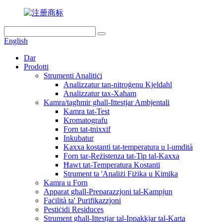
English
Dar
Prodotti
Strumenti Analitiċi
Analizzatur tan-nitroġenu Kjeldahl
Analizzatur tax-Xaħam
Kamra/tagħmir għall-Ittestjar Ambjentali
Kamra tat-Test
Kromatografu
Forn tat-tnixxif
Inkubatur
Kaxxa kostanti tat-temperatura u l-umdità
Forn tar-Reżistenza tat-Tip tal-Kaxxa
Ħawt tat-Temperatura Kostanti
Strument ta 'Analiżi Fiżika u Kimika
Kamra u Forn
Apparat għall-Preparazzjoni tal-Kampjun
Faċilità ta' Purifikazzjoni
Pestiċidi Residuces
Strument għall-Ittestjar tal-Ippakkjar tal-Karta