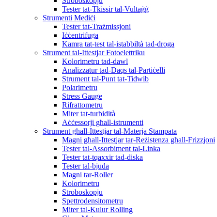
Stroboskopju
Tester tat-Tkissir tal-Vultaġġ
Strumenti Mediċi
Tester tat-Trażmissjoni
Iċċentrifuga
Kamra tat-test tal-istabbiltà tad-droga
Strument tal-Ittestjar Fotoelettriku
Kolorimetru tad-dawl
Analizzatur tad-Daqs tal-Partiċelli
Strument tal-Punt tat-Tidwib
Polarimetru
Stress Gauge
Rifrattometru
Miter tat-turbidità
Aċċessorji għall-istrumenti
Strument għall-Ittestjar tal-Materja Stampata
Magni għall-Ittestjar tar-Reżistenza għall-Frizzjoni
Tester tal-Assorbiment tal-Linka
Tester tat-tqaxxir tad-diska
Tester tal-bjuda
Magni tar-Roller
Kolorimetru
Stroboskopju
Spettrodensitometru
Miter tal-Kulur Rolling