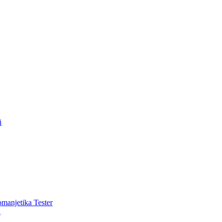
i
romanjetika Tester
i