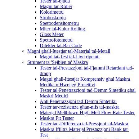
Tester tal-bjuda
Magni tar-Roller
Kolorimetru
Stroboskopju
Spettrodensitometru
Miter tal-Kulur Rolling
Gloss Meter
Spettrofotometru
Ditekter tal-Bar Code
Magni għall-Ittestjar tal-Materjal tal-Metall
Magni tat-Test tal-Liwi ripetuti
Strument ta 'Sejbien ta' Maskra
Tester tal-Prestazzjoni tal-Fjammi Retardant tad-
drapp
Magni għall-Ittestjar Komprensiv għal Maskra
Medika u Ħwejjeġ Protettivi
Tester tal-Penetrazzjoni tad-Demm Sintetiku għal
Maskri Mediċi
Anti Penetrazzjoni tad-Demm Sintetiku
Tester tar-reżistenza għan-nifs tal-maskra
Materjal Meltblown High Melt Flow Rate Tester
Maskra Fit Tester
Tester tad-Differenza tal-Pressjoni tal-Maskra
Maskra Iffiltra Materjal Prestazzjoni Bank tat-
Test