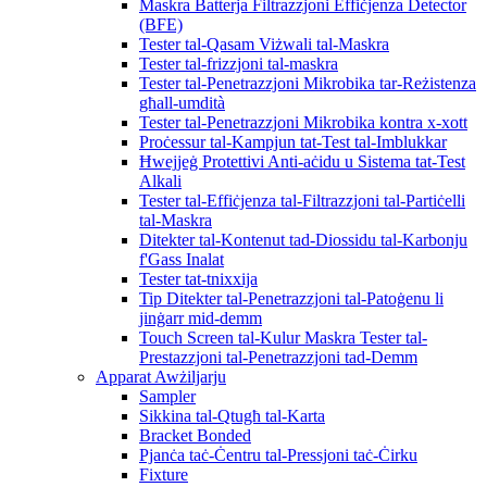
Maskra Batterja Filtrazzjoni Effiċjenza Detector
(BFE)
Tester tal-Qasam Viżwali tal-Maskra
Tester tal-frizzjoni tal-maskra
Tester tal-Penetrazzjoni Mikrobika tar-Reżistenza
għall-umdità
Tester tal-Penetrazzjoni Mikrobika kontra x-xott
Proċessur tal-Kampjun tat-Test tal-Imblukkar
Ħwejjeġ Protettivi Anti-aċidu u Sistema tat-Test
Alkali
Tester tal-Effiċjenza tal-Filtrazzjoni tal-Partiċelli
tal-Maskra
Ditekter tal-Kontenut tad-Diossidu tal-Karbonju
f'Gass Inalat
Tester tat-tnixxija
Tip Ditekter tal-Penetrazzjoni tal-Patoġenu li
jinġarr mid-demm
Touch Screen tal-Kulur Maskra Tester tal-
Prestazzjoni tal-Penetrazzjoni tad-Demm
Apparat Awżiljarju
Sampler
Sikkina tal-Qtugħ tal-Karta
Bracket Bonded
Pjanċa taċ-Ċentru tal-Pressjoni taċ-Ċirku
Fixture