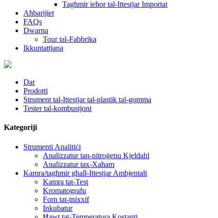
Tagħmir ieħor tal-Ittestjar Importat
Aħbarijiet
FAQs
Dwarna
Tour tal-Fabbrika
Ikkuntattjana
Dar
Prodotti
Strument tal-Ittestjar tal-plastik tal-gomma
Tester tal-kombustjoni
Kategoriji
Strumenti Analitiċi
Analizzatur tan-nitroġenu Kjeldahl
Analizzatur tax-Xaħam
Kamra/tagħmir għall-Ittestjar Ambjentali
Kamra tat-Test
Kromatografu
Forn tat-tnixxif
Inkubatur
Ħawt tat-Temperatura Kostanti