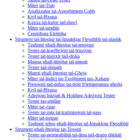
Miter tat-Trab
Analizzatur tal-Assorbiment Cobb
Kejl tal-Ħxuna
Kaxxa tal-kulur tad-dawl
Miter tal-umdità
Ċentrifuga Elettrika
Strument tal-Ittestjar tal-Ippakkjar Flessibbli tal-plastik
Tagħmir għall-Ittestjar tat-tensjoni
Tester tal-koeffiċjent tal-frizzjoni
Tester tat-tqaxxir tad-diska
Magna għall-ittestjar tal-impatt
Tester tad-dmugħ
Magni għall-Ittestjar tal-Għeja
Miter tal-Indiċi tat-Txoljiment tax-Xaħam
Pressjoni tad-dahar tat-tisjir b'temperatura għolja
Kejl tal-Ħxuna
Adeżjoni Inizjali & Holding Adeżjoni Tester
Tester tas-siġillar
Miter taċ-ċpar
Tester tar-rata tat-trażmissjoni tal-gass
Miter tat-torque
Tagħmir ieħor għall-Ittestjar tal-Ippakkjar Flessibbli
Strument għall-Ittestjar tat-Tessuti
Tester tal-permeabilità tal-ilma tad-drapp diġitali