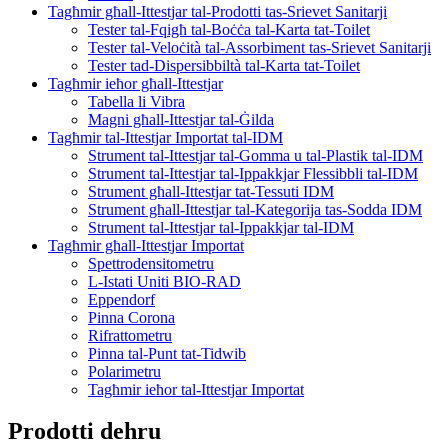
Tagħmir għall-Ittestjar tal-Prodotti tas-Srievet Sanitarji
Tester tal-Fqigħ tal-Boċċa tal-Karta tat-Toilet
Tester tal-Veloċità tal-Assorbiment tas-Srievet Sanitarji
Tester tad-Dispersibbiltà tal-Karta tat-Toilet
Tagħmir ieħor għall-Ittestjar
Tabella li Vibra
Magni għall-Ittestjar tal-Ġilda
Tagħmir tal-Ittestjar Importat tal-IDM
Strument tal-Ittestjar tal-Gomma u tal-Plastik tal-IDM
Strument tal-Ittestjar tal-Ippakkjar Flessibbli tal-IDM
Strument għall-Ittestjar tat-Tessuti IDM
Strument għall-Ittestjar tal-Kategorija tas-Sodda IDM
Strument tal-Ittestjar tal-Ippakkjar tal-IDM
Tagħmir għall-Ittestjar Importat
Spettrodensitometru
L-Istati Uniti BIO-RAD
Eppendorf
Pinna Corona
Rifrattometru
Pinna tal-Punt tat-Tidwib
Polarimetru
Tagħmir ieħor tal-Ittestjar Importat
Prodotti dehru