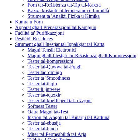
Forn tar-Reżistenza tat-Tip tal-Kaxxa
Kaxxa kostanti tat-temperatura u l-umdità
Strument ta 'Analiżi Fiżika u Kimika
Kamra u Forn
Apparat għall-Preparazzjoni tal-Kampjun
Faċilità ta' Purifikazzjoni
Pestiċidi Residuces
Strument għall-Ittestjar tal-Ippakkjar tal-Karta
Magni Tensili Elettroniċi
Magni għall-Ittestjar tar-Reżistenza għall-Kompressjoni
Tester tal-kompressjoni
Tester tal-Qawwa tal-Fqigħ
Tester tad-dmugħ
Tester ta 'Smoothness
Tester tat-titqib
Tester li jintwew
Tester tat-tqaxxir
Tester tal-koeffiċjent tal-frizzjoni
Softness Tester
Qatra Magni tat-Test
Instron tal-Angolu tal-Binarju tal-Kartuna
Tester tal-ebusija
Tester tal-bjuda
Miter tal-Permeabilità tal-Arja
Taħbit tal-Grad Tester