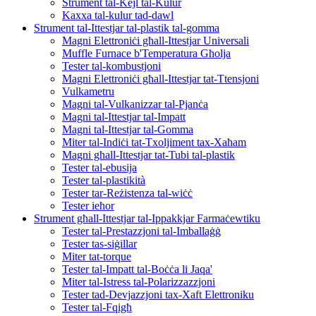
Strument tal-Kejl tal-Kulur
Kaxxa tal-kulur tad-dawl
Strument tal-Ittestjar tal-plastik tal-gomma
Magni Elettroniċi għall-Ittestjar Universali
Muffle Furnace b'Temperatura Għolja
Tester tal-kombustjoni
Magni Elettroniċi għall-Ittestjar tat-Ttensjoni
Vulkametru
Magni tal-Vulkanizzar tal-Pjanċa
Magni tal-Ittestjar tal-Impatt
Magni tal-Ittestjar tal-Gomma
Miter tal-Indiċi tat-Txoljiment tax-Xaħam
Magni għall-Ittestjar tat-Tubi tal-plastik
Tester tal-ebusija
Tester tal-plastikità
Tester tar-Reżistenza tal-wiċċ
Tester ieħor
Strument għall-Ittestjar tal-Ippakkjar Farmaċewtiku
Tester tal-Prestazzjoni tal-Imballaġġ
Tester tas-siġillar
Miter tat-torque
Tester tal-Impatt tal-Boċċa li Jaqa'
Miter tal-Istress tal-Polarizzazzjoni
Tester tad-Devjazzjoni tax-Xaft Elettroniku
Tester tal-Fqigħ