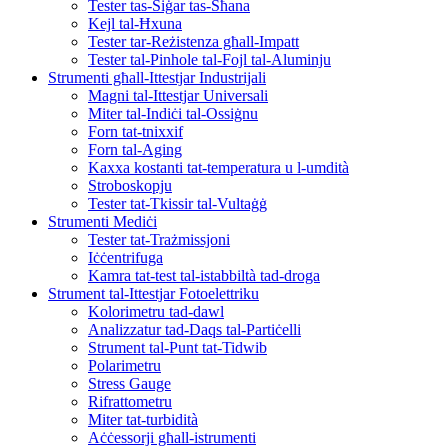
Tester tas-Siġar tas-Sħana
Kejl tal-Ħxuna
Tester tar-Reżistenza għall-Impatt
Tester tal-Pinhole tal-Fojl tal-Aluminju
Strumenti għall-Ittestjar Industrijali
Magni tal-Ittestjar Universali
Miter tal-Indiċi tal-Ossiġnu
Forn tat-tnixxif
Forn tal-Aging
Kaxxa kostanti tat-temperatura u l-umdità
Stroboskopju
Tester tat-Tkissir tal-Vultaġġ
Strumenti Mediċi
Tester tat-Trażmissjoni
Iċċentrifuga
Kamra tat-test tal-istabbiltà tad-droga
Strument tal-Ittestjar Fotoelettriku
Kolorimetru tad-dawl
Analizzatur tad-Daqs tal-Partiċelli
Strument tal-Punt tat-Tidwib
Polarimetru
Stress Gauge
Rifrattometru
Miter tat-turbidità
Aċċessorji għall-istrumenti