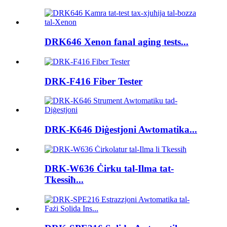
DRK646 Xenon fanal aging tests...
DRK-F416 Fiber Tester
DRK-K646 Diġestjoni Awtomatika...
DRK-W636 Ċirku tal-Ilma tat-
Tkessiħ...