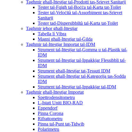
Tagħmir għall-Ittestjar tal-Prodotti tas-Srievet Sanitarji
Tester tal-Fqigħ tal-Boċċa tal-Karta tat-Toilet
Tester tal-Veloċità tal-Assorbiment tas-Srievet
Sanitarji
Tester tad-Dispersibbiltà tal-Karta tat-Toilet
Tagħmir ieħor għall-Ittestjar
Tabella li Vibra
Magni għall-Ittestjar tal-Ġilda
Tagħmir tal-Ittestjar Importat tal-IDM
Strument tal-Ittestjar tal-Gomma u tal-Plastik tal-
IDM
Strument tal-Ittestjar tal-Ippakkjar Flessibbli tal-
IDM
Strument għall-Ittestjar tat-Tessuti IDM
Strument għall-Ittestjar tal-Kategorija tas-Sodda
IDM
Strument tal-Ittestjar tal-Ippakkjar tal-IDM
Tagħmir għall-Ittestjar Importat
Spettrodensitometru
L-Istati Uniti BIO-RAD
Eppendorf
Pinna Corona
Rifrattometru
Pinna tal-Punt tat-Tidwib
Polarimetru