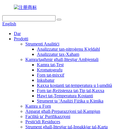
English
Dar
Prodotti
Strumenti Analitiċi
Analizzatur tan-nitroġenu Kjeldahl
Analizzatur tax-Xaħam
Kamra/tagħmir għall-Ittestjar Ambjentali
Kamra tat-Test
Kromatografu
Forn tat-tnixxif
Inkubatur
Kaxxa kostanti tat-temperatura u l-umdità
Forn tar-Reżistenza tat-Tip tal-Kaxxa
Ħawt tat-Temperatura Kostanti
Strument ta 'Analiżi Fiżika u Kimika
Kamra u Forn
Apparat għall-Preparazzjoni tal-Kampjun
Faċilità ta' Purifikazzjoni
Pestiċidi Residuces
Strument għall-Ittestjar tal-Ippakkjar tal-Karta