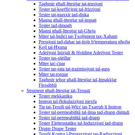
Tagħmir għall-Ittestjar tat-tensjoni
Tester tal-koeffiċjent tal-frizzjoni
Tester tat-tqaxxir tad-diska
Magna għall-ittestjar tal-impatt
Tester tad-dmugħ
Magni għall-Ittestjar tal-Għeja
Miter tal-Indiċi tat-Txoljiment tax-Xaħam
Pressjoni tad-dahar tat-tisjir b'temperatura għolja
Kejl tal-Ħxuna
Adeżjoni Inizjali & Holding Adeżjoni Tester
Tester tas-siġillar
Miter taċ-ċpar
Tester tar-rata tat-trażmissjoni tal-gass
Miter tat-torque
Tagħmir ieħor għall-Ittestjar tal-Ippakkjar
Flessibbli
Strument għall-Ittestjar tat-Tessuti
Tester mekkaniku
Instron tal-flokulazzjoni niexfa
Tip tat-Tessili tal-Wiċċ tat-Txarrab li Instron
Tester tal-permeabilità tal-ilma tad-drapp diġitali
Tester tal-permeabilità tad-drapp
Tester Elettrostatiku tal-Induzzjoni tad-drapp
Drapp Drape Tester
Tessili Kontra l-Prestazzjoni tar-Radjazzjoni