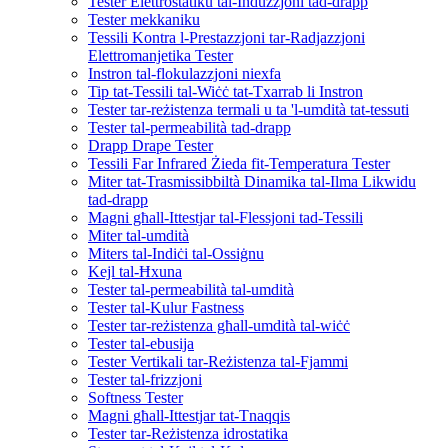
Tester Elettrostatiku tal-Induzzjoni tad-drapp
Tester mekkaniku
Tessili Kontra l-Prestazzjoni tar-Radjazzjoni
Elettromanjetika Tester
Instron tal-flokulazzjoni niexfa
Tip tat-Tessili tal-Wiċċ tat-Txarrab li Instron
Tester tar-reżistenza termali u ta 'l-umdità tat-tessuti
Tester tal-permeabilità tad-drapp
Drapp Drape Tester
Tessili Far Infrared Żieda fit-Temperatura Tester
Miter tat-Trasmissibbiltà Dinamika tal-Ilma Likwidu
tad-drapp
Magni għall-Ittestjar tal-Flessjoni tad-Tessili
Miter tal-umdità
Miters tal-Indiċi tal-Ossiġnu
Kejl tal-Ħxuna
Tester tal-permeabilità tal-umdità
Tester tal-Kulur Fastness
Tester tar-reżistenza għall-umdità tal-wiċċ
Tester tal-ebusija
Tester Vertikali tar-Reżistenza tal-Fjammi
Tester tal-frizzjoni
Softness Tester
Magni għall-Ittestjar tat-Tnaqqis
Tester tar-Reżistenza idrostatika