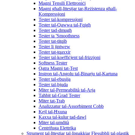
Magni Tensili Elettroniċi
Magni għall-Ittestjar tar-Reżistenza għall-
Kompressjoni
Tester tal-kompressjoni
Tester tal-Qawwa tal-Fqigħ
Tester tad-dmugħ
Tester ta 'Smoothness
Tester tat-titqib
Tester li jintwew
Tester tat-tqaxxir
Tester tal-koeffiċjent tal-frizzjoni
Softness Tester
Qatra Magni tat-Test
Instron tal-Angolu tal-Binarju tal-Kartuna
Tester tal-ebusija
Tester tal-bjuda
Miter tal-Permeabilità tal-Arja
Taħbit tal-Grad Tester
Miter tat-Trab
Analizzatur tal-Assorbiment Cobb
Kejl tal-Ħxuna
Kaxxa tal-kulur tad-dawl
Miter tal-umdità
Ċentrifuga Elettrika
Strument tal-Ittestjar tal-Ippakkjar Flessibbli tal-plastik