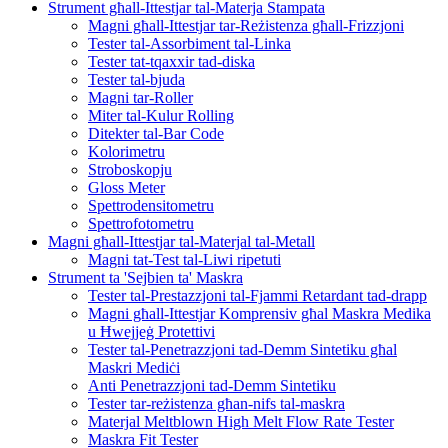
Strument għall-Ittestjar tal-Materja Stampata
Magni għall-Ittestjar tar-Reżistenza għall-Frizzjoni
Tester tal-Assorbiment tal-Linka
Tester tat-tqaxxir tad-diska
Tester tal-bjuda
Magni tar-Roller
Miter tal-Kulur Rolling
Ditekter tal-Bar Code
Kolorimetru
Stroboskopju
Gloss Meter
Spettrodensitometru
Spettrofotometru
Magni għall-Ittestjar tal-Materjal tal-Metall
Magni tat-Test tal-Liwi ripetuti
Strument ta 'Sejbien ta' Maskra
Tester tal-Prestazzjoni tal-Fjammi Retardant tad-drapp
Magni għall-Ittestjar Komprensiv għal Maskra Medika
u Ħwejjeġ Protettivi
Tester tal-Penetrazzjoni tad-Demm Sintetiku għal
Maskri Mediċi
Anti Penetrazzjoni tad-Demm Sintetiku
Tester tar-reżistenza għan-nifs tal-maskra
Materjal Meltblown High Melt Flow Rate Tester
Maskra Fit Tester