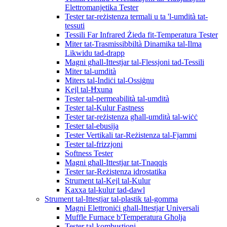
Elettromanjetika Tester
Tester tar-reżistenza termali u ta 'l-umdità tat-
tessuti
Tessili Far Infrared Żieda fit-Temperatura Tester
Miter tat-Trasmissibbiltà Dinamika tal-Ilma
Likwidu tad-drapp
Magni għall-Ittestjar tal-Flessjoni tad-Tessili
Miter tal-umdità
Miters tal-Indiċi tal-Ossiġnu
Kejl tal-Ħxuna
Tester tal-permeabilità tal-umdità
Tester tal-Kulur Fastness
Tester tar-reżistenza għall-umdità tal-wiċċ
Tester tal-ebusija
Tester Vertikali tar-Reżistenza tal-Fjammi
Tester tal-frizzjoni
Softness Tester
Magni għall-Ittestjar tat-Tnaqqis
Tester tar-Reżistenza idrostatika
Strument tal-Kejl tal-Kulur
Kaxxa tal-kulur tad-dawl
Strument tal-Ittestjar tal-plastik tal-gomma
Magni Elettroniċi għall-Ittestjar Universali
Muffle Furnace b'Temperatura Għolja
Tester tal-kombustjoni