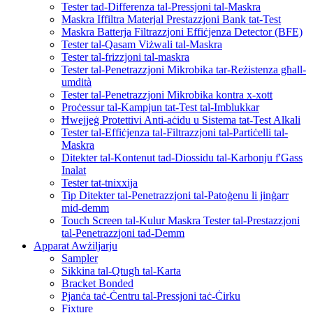
Tester tad-Differenza tal-Pressjoni tal-Maskra
Maskra Iffiltra Materjal Prestazzjoni Bank tat-Test
Maskra Batterja Filtrazzjoni Effiċjenza Detector (BFE)
Tester tal-Qasam Viżwali tal-Maskra
Tester tal-frizzjoni tal-maskra
Tester tal-Penetrazzjoni Mikrobika tar-Reżistenza għall-
umdità
Tester tal-Penetrazzjoni Mikrobika kontra x-xott
Proċessur tal-Kampjun tat-Test tal-Imblukkar
Ħwejjeġ Protettivi Anti-aċidu u Sistema tat-Test Alkali
Tester tal-Effiċjenza tal-Filtrazzjoni tal-Partiċelli tal-
Maskra
Ditekter tal-Kontenut tad-Diossidu tal-Karbonju f'Gass
Inalat
Tester tat-tnixxija
Tip Ditekter tal-Penetrazzjoni tal-Patoġenu li jinġarr
mid-demm
Touch Screen tal-Kulur Maskra Tester tal-Prestazzjoni
tal-Penetrazzjoni tad-Demm
Apparat Awżiljarju
Sampler
Sikkina tal-Qtugħ tal-Karta
Bracket Bonded
Pjanċa taċ-Ċentru tal-Pressjoni taċ-Ċirku
Fixture