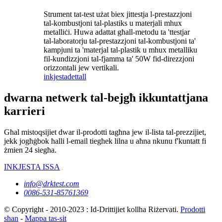
Strument tat-test użat biex jittestja l-prestazzjoni
tal-kombustjoni tal-plastiks u materjali mhux
metalliċi. Huwa adattat għall-metodu ta 'ttestjar
tal-laboratorju tal-prestazzjoni tal-kombustjoni ta'
kampjuni ta 'materjal tal-plastik u mhux metalliku
fil-kundizzjoni tal-fjamma ta' 50W fid-direzzjoni
orizzontali jew vertikali.
inkjesta
dettall
dwarna netwerk tal-bejgħ ikkuntattjana
karrieri
Għal mistoqsijiet dwar il-prodotti tagħna jew il-lista tal-prezzijiet,
jekk jogħġbok ħalli l-email tiegħek lilna u aħna nkunu f'kuntatt fi
żmien 24 siegħa.
INKJESTA ISSA
info@drktest.com
0086-531-85761369
© Copyright - 2010-2023 : Id-Drittijiet kollha Riżervati.
Prodotti
sħan
-
Mappa tas-sit