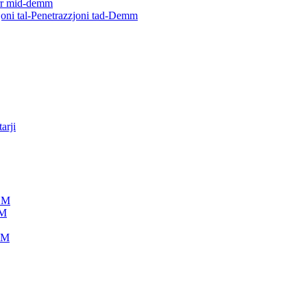
ġarr mid-demm
joni tal-Penetrazzjoni tad-Demm
arji
IDM
DM
IDM