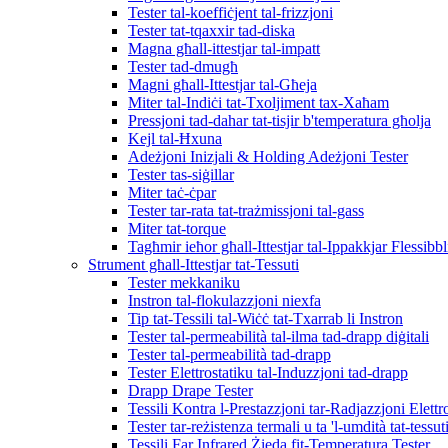
Tester tal-koeffiċjent tal-frizzjoni
Tester tat-tqaxxir tad-diska
Magna għall-ittestjar tal-impatt
Tester tad-dmugħ
Magni għall-Ittestjar tal-Għeja
Miter tal-Indiċi tat-Txoljiment tax-Xaħam
Pressjoni tad-dahar tat-tisjir b'temperatura għolja
Kejl tal-Ħxuna
Adeżjoni Inizjali & Holding Adeżjoni Tester
Tester tas-siġillar
Miter taċ-ċpar
Tester tar-rata tat-trażmissjoni tal-gass
Miter tat-torque
Tagħmir ieħor għall-Ittestjar tal-Ippakkjar Flessibbl
Strument għall-Ittestjar tat-Tessuti
Tester mekkaniku
Instron tal-flokulazzjoni niexfa
Tip tat-Tessili tal-Wiċċ tat-Txarrab li Instron
Tester tal-permeabilità tal-ilma tad-drapp diġitali
Tester tal-permeabilità tad-drapp
Tester Elettrostatiku tal-Induzzjoni tad-drapp
Drapp Drape Tester
Tessili Kontra l-Prestazzjoni tar-Radjazzjoni Elett
Tester tar-reżistenza termali u ta 'l-umdità tat-tessut
Tessili Far Infrared Żieda fit-Temperatura Tester