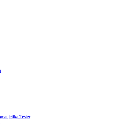
i
romanjetika Tester
i