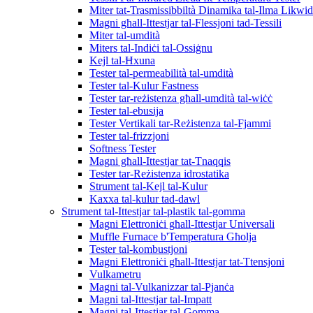
Miter tat-Trasmissibbiltà Dinamika tal-Ilma Likwi
Magni għall-Ittestjar tal-Flessjoni tad-Tessili
Miter tal-umdità
Miters tal-Indiċi tal-Ossiġnu
Kejl tal-Ħxuna
Tester tal-permeabilità tal-umdità
Tester tal-Kulur Fastness
Tester tar-reżistenza għall-umdità tal-wiċċ
Tester tal-ebusija
Tester Vertikali tar-Reżistenza tal-Fjammi
Tester tal-frizzjoni
Softness Tester
Magni għall-Ittestjar tat-Tnaqqis
Tester tar-Reżistenza idrostatika
Strument tal-Kejl tal-Kulur
Kaxxa tal-kulur tad-dawl
Strument tal-Ittestjar tal-plastik tal-gomma
Magni Elettroniċi għall-Ittestjar Universali
Muffle Furnace b'Temperatura Għolja
Tester tal-kombustjoni
Magni Elettroniċi għall-Ittestjar tat-Ttensjoni
Vulkametru
Magni tal-Vulkanizzar tal-Pjanċa
Magni tal-Ittestjar tal-Impatt
Magni tal-Ittestjar tal-Gomma