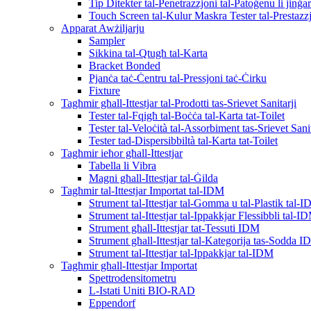
Tip Ditekter tal-Penetrazzjoni tal-Patoġenu li jin
Touch Screen tal-Kulur Maskra Tester tal-Prestazz
Apparat Awżiljarju
Sampler
Sikkina tal-Qtugħ tal-Karta
Bracket Bonded
Pjanċa taċ-Ċentru tal-Pressjoni taċ-Ċirku
Fixture
Tagħmir għall-Ittestjar tal-Prodotti tas-Srievet Sanitarji
Tester tal-Fqigħ tal-Boċċa tal-Karta tat-Toilet
Tester tal-Veloċità tal-Assorbiment tas-Srievet Sanit
Tester tad-Dispersibbiltà tal-Karta tat-Toilet
Tagħmir ieħor għall-Ittestjar
Tabella li Vibra
Magni għall-Ittestjar tal-Ġilda
Tagħmir tal-Ittestjar Importat tal-IDM
Strument tal-Ittestjar tal-Gomma u tal-Plastik tal-
Strument tal-Ittestjar tal-Ippakkjar Flessibbli tal-I
Strument għall-Ittestjar tat-Tessuti IDM
Strument għall-Ittestjar tal-Kategorija tas-Sodda 
Strument tal-Ittestjar tal-Ippakkjar tal-IDM
Tagħmir għall-Ittestjar Importat
Spettrodensitometru
L-Istati Uniti BIO-RAD
Eppendorf