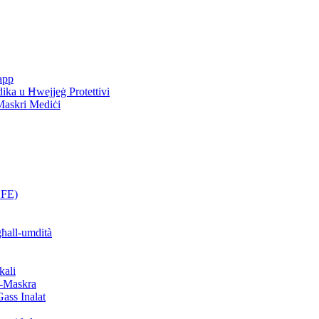
rapp
ika u Ħwejjeġ Protettivi
 Maskri Mediċi
BFE)
għall-umdità
kali
al-Maskra
Gass Inalat