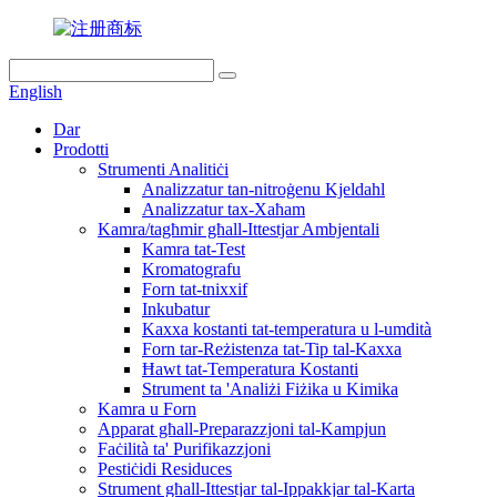
English
Dar
Prodotti
Strumenti Analitiċi
Analizzatur tan-nitroġenu Kjeldahl
Analizzatur tax-Xaħam
Kamra/tagħmir għall-Ittestjar Ambjentali
Kamra tat-Test
Kromatografu
Forn tat-tnixxif
Inkubatur
Kaxxa kostanti tat-temperatura u l-umdità
Forn tar-Reżistenza tat-Tip tal-Kaxxa
Ħawt tat-Temperatura Kostanti
Strument ta 'Analiżi Fiżika u Kimika
Kamra u Forn
Apparat għall-Preparazzjoni tal-Kampjun
Faċilità ta' Purifikazzjoni
Pestiċidi Residuces
Strument għall-Ittestjar tal-Ippakkjar tal-Karta