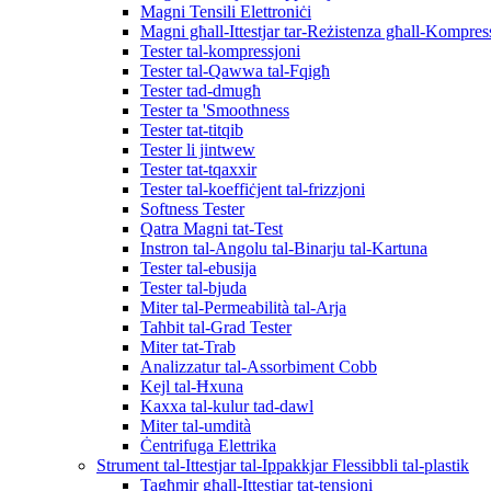
Magni Tensili Elettroniċi
Magni għall-Ittestjar tar-Reżistenza għall-Kompres
Tester tal-kompressjoni
Tester tal-Qawwa tal-Fqigħ
Tester tad-dmugħ
Tester ta 'Smoothness
Tester tat-titqib
Tester li jintwew
Tester tat-tqaxxir
Tester tal-koeffiċjent tal-frizzjoni
Softness Tester
Qatra Magni tat-Test
Instron tal-Angolu tal-Binarju tal-Kartuna
Tester tal-ebusija
Tester tal-bjuda
Miter tal-Permeabilità tal-Arja
Taħbit tal-Grad Tester
Miter tat-Trab
Analizzatur tal-Assorbiment Cobb
Kejl tal-Ħxuna
Kaxxa tal-kulur tad-dawl
Miter tal-umdità
Ċentrifuga Elettrika
Strument tal-Ittestjar tal-Ippakkjar Flessibbli tal-plastik
Tagħmir għall-Ittestjar tat-tensjoni