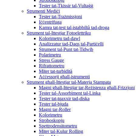
Stroboskopju
Tester tat-Tkissir tal-Vultaġġ
Strumenti Mediċi
Tester tat-Trażmissjoni
Iċċentrifuga
Kamra tat-test tal-istabbiltà tad-droga
Strument tal-Ittestjar Fotoelettriku
Kolorimetru tad-dawl
Analizzatur tad-Daqs tal-Partiċelli
Strument tal-Punt tat-Tidwib
Polarimetru
Stress Gauge
Rifrattometru
Miter tat-turbidità
Aċċessorji għall-istrumenti
Strument għall-Ittestjar tal-Materja Stampata
Magni għall-Ittestjar tar-Reżistenza għall-Frizzjoni
Tester tal-Assorbiment tal-Linka
Tester tat-tqaxxir tad-diska
Tester tal-bjuda
Magni tar-Roller
Kolorimetru
Stroboskopju
Spettrodensitometru
Miter tal-Kulur Rolling