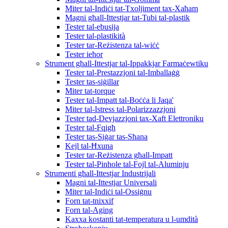
Miter tal-Indiċi tat-Txoljiment tax-Xaħam
Magni għall-Ittestjar tat-Tubi tal-plastik
Tester tal-ebusija
Tester tal-plastikità
Tester tar-Reżistenza tal-wiċċ
Tester ieħor
Strument għall-Ittestjar tal-Ippakkjar Farmaċewtiku
Tester tal-Prestazzjoni tal-Imballaġġ
Tester tas-siġillar
Miter tat-torque
Tester tal-Impatt tal-Boċċa li Jaqa'
Miter tal-Istress tal-Polarizzazzjoni
Tester tad-Devjazzjoni tax-Xaft Elettroniku
Tester tal-Fqigħ
Tester tas-Siġar tas-Sħana
Kejl tal-Ħxuna
Tester tar-Reżistenza għall-Impatt
Tester tal-Pinhole tal-Fojl tal-Aluminju
Strumenti għall-Ittestjar Industrijali
Magni tal-Ittestjar Universali
Miter tal-Indiċi tal-Ossiġnu
Forn tat-tnixxif
Forn tal-Aging
Kaxxa kostanti tat-temperatura u l-umdità