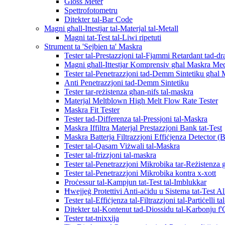
Gloss Meter
Spettrofotometru
Ditekter tal-Bar Code
Magni għall-Ittestjar tal-Materjal tal-Metall
Magni tat-Test tal-Liwi ripetuti
Strument ta 'Sejbien ta' Maskra
Tester tal-Prestazzjoni tal-Fjammi Retardant tad-d
Magni għall-Ittestjar Komprensiv għal Maskra Med
Tester tal-Penetrazzjoni tad-Demm Sintetiku għal
Anti Penetrazzjoni tad-Demm Sintetiku
Tester tar-reżistenza għan-nifs tal-maskra
Materjal Meltblown High Melt Flow Rate Tester
Maskra Fit Tester
Tester tad-Differenza tal-Pressjoni tal-Maskra
Maskra Iffiltra Materjal Prestazzjoni Bank tat-Test
Maskra Batterja Filtrazzjoni Effiċjenza Detector (
Tester tal-Qasam Viżwali tal-Maskra
Tester tal-frizzjoni tal-maskra
Tester tal-Penetrazzjoni Mikrobika tar-Reżistenza 
Tester tal-Penetrazzjoni Mikrobika kontra x-xott
Proċessur tal-Kampjun tat-Test tal-Imblukkar
Ħwejjeġ Protettivi Anti-aċidu u Sistema tat-Test Al
Tester tal-Effiċjenza tal-Filtrazzjoni tal-Partiċelli t
Ditekter tal-Kontenut tad-Diossidu tal-Karbonju f'
Tester tat-tnixxija