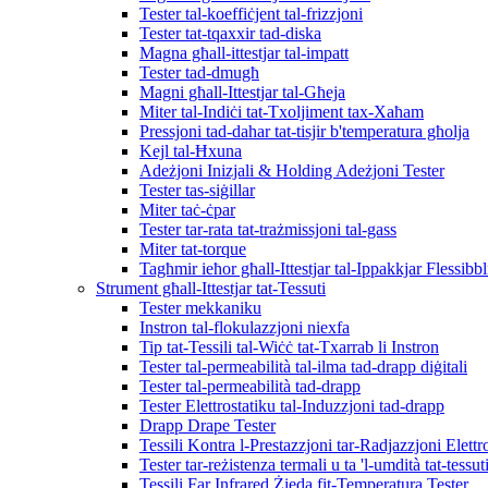
Tester tal-koeffiċjent tal-frizzjoni
Tester tat-tqaxxir tad-diska
Magna għall-ittestjar tal-impatt
Tester tad-dmugħ
Magni għall-Ittestjar tal-Għeja
Miter tal-Indiċi tat-Txoljiment tax-Xaħam
Pressjoni tad-dahar tat-tisjir b'temperatura għolja
Kejl tal-Ħxuna
Adeżjoni Inizjali & Holding Adeżjoni Tester
Tester tas-siġillar
Miter taċ-ċpar
Tester tar-rata tat-trażmissjoni tal-gass
Miter tat-torque
Tagħmir ieħor għall-Ittestjar tal-Ippakkjar Flessibbl
Strument għall-Ittestjar tat-Tessuti
Tester mekkaniku
Instron tal-flokulazzjoni niexfa
Tip tat-Tessili tal-Wiċċ tat-Txarrab li Instron
Tester tal-permeabilità tal-ilma tad-drapp diġitali
Tester tal-permeabilità tad-drapp
Tester Elettrostatiku tal-Induzzjoni tad-drapp
Drapp Drape Tester
Tessili Kontra l-Prestazzjoni tar-Radjazzjoni Elett
Tester tar-reżistenza termali u ta 'l-umdità tat-tessut
Tessili Far Infrared Żieda fit-Temperatura Tester