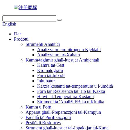
English
Dar
Prodotti
Strumenti Analitiċi
Analizzatur tan-nitroġenu Kjeldahl
Analizzatur tax-Xaħam
Kamra/tagħmir għall-Ittestjar Ambjentali
Kamra tat-Test
Kromatografu
Forn tat-tnixxif
Inkubatur
Kaxxa kostanti tat-temperatura u l-umdità
Forn tar-Reżistenza tat-Tip tal-Kaxxa
Ħawt tat-Temperatura Kostanti
Strument ta 'Analiżi Fiżika u Kimika
Kamra u Forn
Apparat għall-Preparazzjoni tal-Kampjun
Faċilità ta' Purifikazzjoni
Pestiċidi Residuces
Strument għall-Ittestjar tal-Ippakkjar tal-Karta