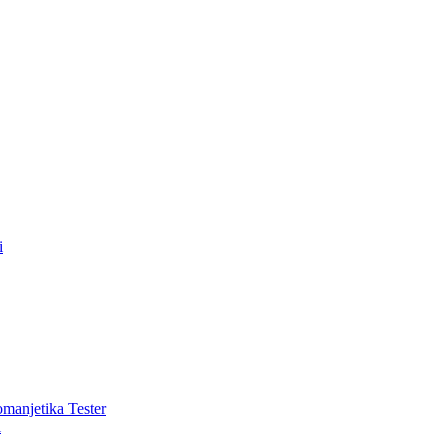
i
romanjetika Tester
i