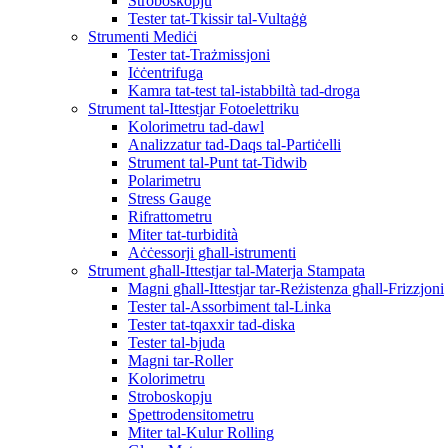
Stroboskopju
Tester tat-Tkissir tal-Vultaġġ
Strumenti Mediċi
Tester tat-Trażmissjoni
Iċċentrifuga
Kamra tat-test tal-istabbiltà tad-droga
Strument tal-Ittestjar Fotoelettriku
Kolorimetru tad-dawl
Analizzatur tad-Daqs tal-Partiċelli
Strument tal-Punt tat-Tidwib
Polarimetru
Stress Gauge
Rifrattometru
Miter tat-turbidità
Aċċessorji għall-istrumenti
Strument għall-Ittestjar tal-Materja Stampata
Magni għall-Ittestjar tar-Reżistenza għall-Frizzjoni
Tester tal-Assorbiment tal-Linka
Tester tat-tqaxxir tad-diska
Tester tal-bjuda
Magni tar-Roller
Kolorimetru
Stroboskopju
Spettrodensitometru
Miter tal-Kulur Rolling