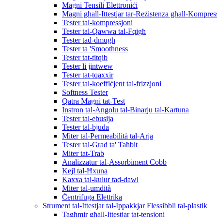
Magni Tensili Elettroniċi
Magni għall-Ittestjar tar-Reżistenza għall-Kompres
Tester tal-kompressjoni
Tester tal-Qawwa tal-Fqigħ
Tester tad-dmugħ
Tester ta 'Smoothness
Tester tat-titqib
Tester li jintwew
Tester tat-tqaxxir
Tester tal-koeffiċjent tal-frizzjoni
Softness Tester
Qatra Magni tat-Test
Instron tal-Angolu tal-Binarju tal-Kartuna
Tester tal-ebusija
Tester tal-bjuda
Miter tal-Permeabilità tal-Arja
Tester tal-Grad ta' Taħbit
Miter tat-Trab
Analizzatur tal-Assorbiment Cobb
Kejl tal-Ħxuna
Kaxxa tal-kulur tad-dawl
Miter tal-umdità
Ċentrifuga Elettrika
Strument tal-Ittestjar tal-Ippakkjar Flessibbli tal-plastik
Tagħmir għall-Ittestjar tat-tensjoni