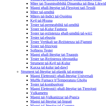
Miter tat-Trasmissibbiltà Dinamika tal-Ilma Likwi
Magni għall-Ittestjar tal-Flessjoni tad-Tessili
Miter tal-umdità
Miters tal-Indiċi tal-Ossiġnu
Kejl tal-Ħxuna
Tester tal-permeabilità tal-umdità
Tester tal-Kulur Fastness
Tester tar-reżistenza għall-umdità tal-wiċċ
Tester tal-ebusija
Tester Vertikali tar-Reżistenza tal-Fjammi
Tester tal-frizzjoni
Softness Tester
Magni għall-Ittestjar tat-Tnaqqis
Tester tar-Reżistenza idrostatika
Strument tal-Kejl tal-Kulur
Kaxxa tal-kulur tad-dawl
Strument tal-Ittestjar tal-plastik tal-gomma
Magni Elettroniċi għall-Ittestjar Universali
Muffle Furnace b'Temperatura Għolja
Tester tal-kombustjoni
Magni Elettroniċi għall-Ittestjar tat-Ttensjoni
Vulkametru
Magni tal-Vulkanizzar tal-Pjanċa
Magni tal-Ittestjar tal-Impatt
Magni tal-Ittestjar tal-Gomma