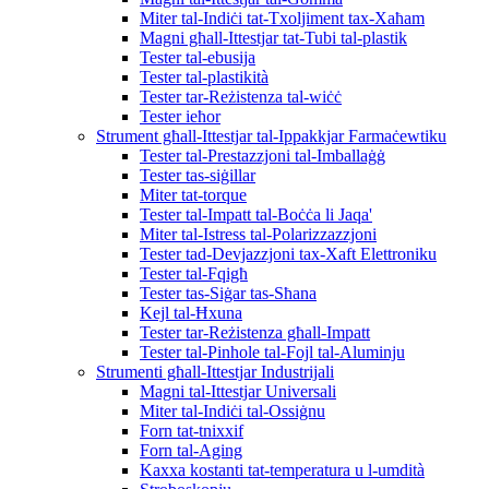
Miter tal-Indiċi tat-Txoljiment tax-Xaħam
Magni għall-Ittestjar tat-Tubi tal-plastik
Tester tal-ebusija
Tester tal-plastikità
Tester tar-Reżistenza tal-wiċċ
Tester ieħor
Strument għall-Ittestjar tal-Ippakkjar Farmaċewtiku
Tester tal-Prestazzjoni tal-Imballaġġ
Tester tas-siġillar
Miter tat-torque
Tester tal-Impatt tal-Boċċa li Jaqa'
Miter tal-Istress tal-Polarizzazzjoni
Tester tad-Devjazzjoni tax-Xaft Elettroniku
Tester tal-Fqigħ
Tester tas-Siġar tas-Sħana
Kejl tal-Ħxuna
Tester tar-Reżistenza għall-Impatt
Tester tal-Pinhole tal-Fojl tal-Aluminju
Strumenti għall-Ittestjar Industrijali
Magni tal-Ittestjar Universali
Miter tal-Indiċi tal-Ossiġnu
Forn tat-tnixxif
Forn tal-Aging
Kaxxa kostanti tat-temperatura u l-umdità