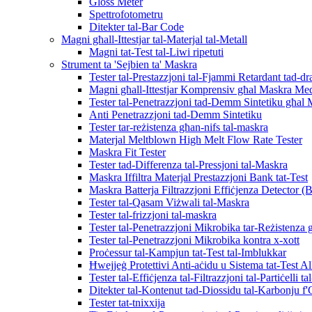
Gloss Meter
Spettrofotometru
Ditekter tal-Bar Code
Magni għall-Ittestjar tal-Materjal tal-Metall
Magni tat-Test tal-Liwi ripetuti
Strument ta 'Sejbien ta' Maskra
Tester tal-Prestazzjoni tal-Fjammi Retardant tad-d
Magni għall-Ittestjar Komprensiv għal Maskra Med
Tester tal-Penetrazzjoni tad-Demm Sintetiku għal
Anti Penetrazzjoni tad-Demm Sintetiku
Tester tar-reżistenza għan-nifs tal-maskra
Materjal Meltblown High Melt Flow Rate Tester
Maskra Fit Tester
Tester tad-Differenza tal-Pressjoni tal-Maskra
Maskra Iffiltra Materjal Prestazzjoni Bank tat-Test
Maskra Batterja Filtrazzjoni Effiċjenza Detector (
Tester tal-Qasam Viżwali tal-Maskra
Tester tal-frizzjoni tal-maskra
Tester tal-Penetrazzjoni Mikrobika tar-Reżistenza 
Tester tal-Penetrazzjoni Mikrobika kontra x-xott
Proċessur tal-Kampjun tat-Test tal-Imblukkar
Ħwejjeġ Protettivi Anti-aċidu u Sistema tat-Test Al
Tester tal-Effiċjenza tal-Filtrazzjoni tal-Partiċelli t
Ditekter tal-Kontenut tad-Diossidu tal-Karbonju f'
Tester tat-tnixxija