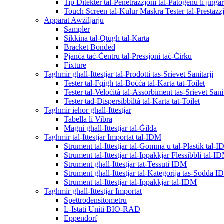
Tip Ditekter tal-Penetrazzjoni tal-Patoġenu li jin
Touch Screen tal-Kulur Maskra Tester tal-Prestazz
Apparat Awżiljarju
Sampler
Sikkina tal-Qtugħ tal-Karta
Bracket Bonded
Pjanċa taċ-Ċentru tal-Pressjoni taċ-Ċirku
Fixture
Tagħmir għall-Ittestjar tal-Prodotti tas-Srievet Sanitarji
Tester tal-Fqigħ tal-Boċċa tal-Karta tat-Toilet
Tester tal-Veloċità tal-Assorbiment tas-Srievet Sanit
Tester tad-Dispersibbiltà tal-Karta tat-Toilet
Tagħmir ieħor għall-Ittestjar
Tabella li Vibra
Magni għall-Ittestjar tal-Ġilda
Tagħmir tal-Ittestjar Importat tal-IDM
Strument tal-Ittestjar tal-Gomma u tal-Plastik tal-
Strument tal-Ittestjar tal-Ippakkjar Flessibbli tal-I
Strument għall-Ittestjar tat-Tessuti IDM
Strument għall-Ittestjar tal-Kategorija tas-Sodda 
Strument tal-Ittestjar tal-Ippakkjar tal-IDM
Tagħmir għall-Ittestjar Importat
Spettrodensitometru
L-Istati Uniti BIO-RAD
Eppendorf