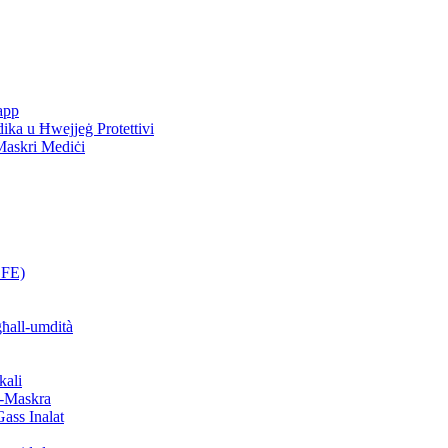
rapp
ika u Ħwejjeġ Protettivi
 Maskri Mediċi
BFE)
għall-umdità
kali
al-Maskra
Gass Inalat