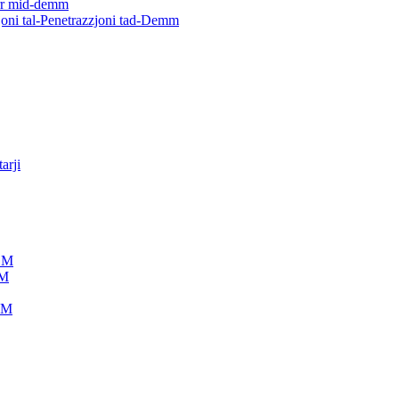
ġarr mid-demm
joni tal-Penetrazzjoni tad-Demm
arji
IDM
DM
IDM