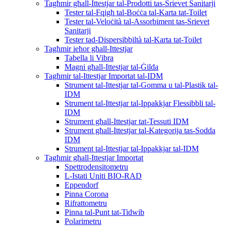
Tagħmir għall-Ittestjar tal-Prodotti tas-Srievet Sanitarji
Tester tal-Fqigħ tal-Boċċa tal-Karta tat-Toilet
Tester tal-Veloċità tal-Assorbiment tas-Srievet
Sanitarji
Tester tad-Dispersibbiltà tal-Karta tat-Toilet
Tagħmir ieħor għall-Ittestjar
Tabella li Vibra
Magni għall-Ittestjar tal-Ġilda
Tagħmir tal-Ittestjar Importat tal-IDM
Strument tal-Ittestjar tal-Gomma u tal-Plastik tal-
IDM
Strument tal-Ittestjar tal-Ippakkjar Flessibbli tal-
IDM
Strument għall-Ittestjar tat-Tessuti IDM
Strument għall-Ittestjar tal-Kategorija tas-Sodda
IDM
Strument tal-Ittestjar tal-Ippakkjar tal-IDM
Tagħmir għall-Ittestjar Importat
Spettrodensitometru
L-Istati Uniti BIO-RAD
Eppendorf
Pinna Corona
Rifrattometru
Pinna tal-Punt tat-Tidwib
Polarimetru