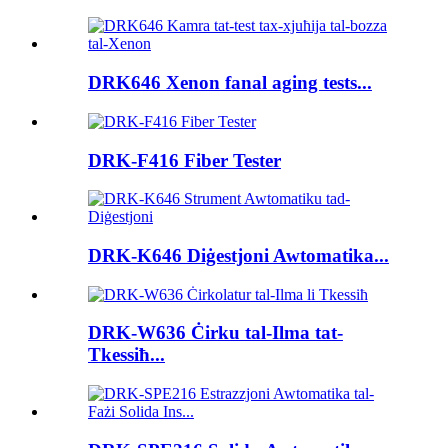
DRK646 Xenon fanal aging tests...
DRK-F416 Fiber Tester
DRK-K646 Diġestjoni Awtomatika...
DRK-W636 Ċirku tal-Ilma tat-
Tkessiħ...