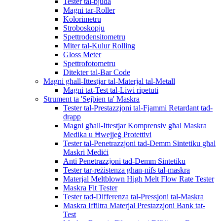
Tester tal-bjuda
Magni tar-Roller
Kolorimetru
Stroboskopju
Spettrodensitometru
Miter tal-Kulur Rolling
Gloss Meter
Spettrofotometru
Ditekter tal-Bar Code
Magni għall-Ittestjar tal-Materjal tal-Metall
Magni tat-Test tal-Liwi ripetuti
Strument ta 'Sejbien ta' Maskra
Tester tal-Prestazzjoni tal-Fjammi Retardant tad-
drapp
Magni għall-Ittestjar Komprensiv għal Maskra
Medika u Ħwejjeġ Protettivi
Tester tal-Penetrazzjoni tad-Demm Sintetiku għal
Maskri Mediċi
Anti Penetrazzjoni tad-Demm Sintetiku
Tester tar-reżistenza għan-nifs tal-maskra
Materjal Meltblown High Melt Flow Rate Tester
Maskra Fit Tester
Tester tad-Differenza tal-Pressjoni tal-Maskra
Maskra Iffiltra Materjal Prestazzjoni Bank tat-
Test