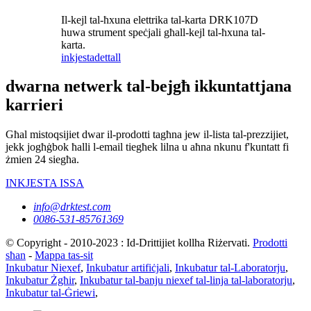
Il-kejl tal-ħxuna elettrika tal-karta DRK107D
huwa strument speċjali għall-kejl tal-ħxuna tal-
karta.
inkjesta
dettall
dwarna netwerk tal-bejgħ ikkuntattjana
karrieri
Għal mistoqsijiet dwar il-prodotti tagħna jew il-lista tal-prezzijiet,
jekk jogħġbok ħalli l-email tiegħek lilna u aħna nkunu f'kuntatt fi
żmien 24 siegħa.
INKJESTA ISSA
info@drktest.com
0086-531-85761369
© Copyright - 2010-2023 : Id-Drittijiet kollha Riżervati.
Prodotti
sħan
-
Mappa tas-sit
Inkubatur Niexef
,
Inkubatur artifiċjali
,
Inkubatur tal-Laboratorju
,
Inkubatur Żgħir
,
Inkubatur tal-banju niexef tal-linja tal-laboratorju
,
Inkubatur tal-Ġriewi
,