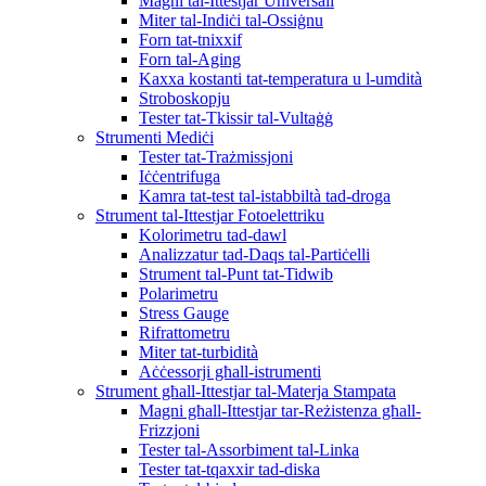
Magni tal-Ittestjar Universali
Miter tal-Indiċi tal-Ossiġnu
Forn tat-tnixxif
Forn tal-Aging
Kaxxa kostanti tat-temperatura u l-umdità
Stroboskopju
Tester tat-Tkissir tal-Vultaġġ
Strumenti Mediċi
Tester tat-Trażmissjoni
Iċċentrifuga
Kamra tat-test tal-istabbiltà tad-droga
Strument tal-Ittestjar Fotoelettriku
Kolorimetru tad-dawl
Analizzatur tad-Daqs tal-Partiċelli
Strument tal-Punt tat-Tidwib
Polarimetru
Stress Gauge
Rifrattometru
Miter tat-turbidità
Aċċessorji għall-istrumenti
Strument għall-Ittestjar tal-Materja Stampata
Magni għall-Ittestjar tar-Reżistenza għall-
Frizzjoni
Tester tal-Assorbiment tal-Linka
Tester tat-tqaxxir tad-diska