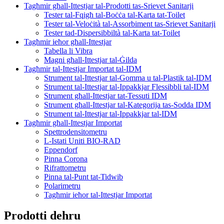
Tagħmir għall-Ittestjar tal-Prodotti tas-Srievet Sanitarji
Tester tal-Fqigħ tal-Boċċa tal-Karta tat-Toilet
Tester tal-Veloċità tal-Assorbiment tas-Srievet Sanitarji
Tester tad-Dispersibbiltà tal-Karta tat-Toilet
Tagħmir ieħor għall-Ittestjar
Tabella li Vibra
Magni għall-Ittestjar tal-Ġilda
Tagħmir tal-Ittestjar Importat tal-IDM
Strument tal-Ittestjar tal-Gomma u tal-Plastik tal-IDM
Strument tal-Ittestjar tal-Ippakkjar Flessibbli tal-IDM
Strument għall-Ittestjar tat-Tessuti IDM
Strument għall-Ittestjar tal-Kategorija tas-Sodda IDM
Strument tal-Ittestjar tal-Ippakkjar tal-IDM
Tagħmir għall-Ittestjar Importat
Spettrodensitometru
L-Istati Uniti BIO-RAD
Eppendorf
Pinna Corona
Rifrattometru
Pinna tal-Punt tat-Tidwib
Polarimetru
Tagħmir ieħor tal-Ittestjar Importat
Prodotti dehru