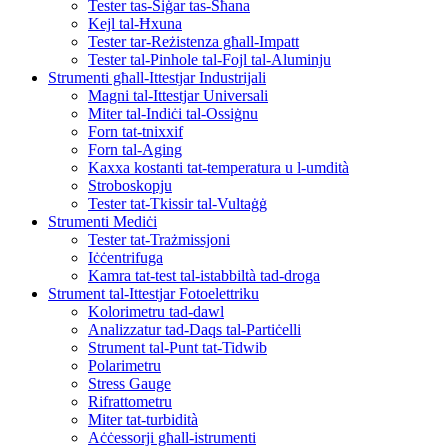
Tester tas-Siġar tas-Sħana
Kejl tal-Ħxuna
Tester tar-Reżistenza għall-Impatt
Tester tal-Pinhole tal-Fojl tal-Aluminju
Strumenti għall-Ittestjar Industrijali
Magni tal-Ittestjar Universali
Miter tal-Indiċi tal-Ossiġnu
Forn tat-tnixxif
Forn tal-Aging
Kaxxa kostanti tat-temperatura u l-umdità
Stroboskopju
Tester tat-Tkissir tal-Vultaġġ
Strumenti Mediċi
Tester tat-Trażmissjoni
Iċċentrifuga
Kamra tat-test tal-istabbiltà tad-droga
Strument tal-Ittestjar Fotoelettriku
Kolorimetru tad-dawl
Analizzatur tad-Daqs tal-Partiċelli
Strument tal-Punt tat-Tidwib
Polarimetru
Stress Gauge
Rifrattometru
Miter tat-turbidità
Aċċessorji għall-istrumenti