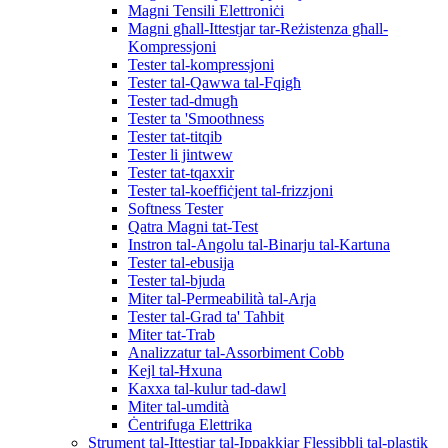
Magni Tensili Elettroniċi
Magni għall-Ittestjar tar-Reżistenza għall-
Kompressjoni
Tester tal-kompressjoni
Tester tal-Qawwa tal-Fqigħ
Tester tad-dmugħ
Tester ta 'Smoothness
Tester tat-titqib
Tester li jintwew
Tester tat-tqaxxir
Tester tal-koeffiċjent tal-frizzjoni
Softness Tester
Qatra Magni tat-Test
Instron tal-Angolu tal-Binarju tal-Kartuna
Tester tal-ebusija
Tester tal-bjuda
Miter tal-Permeabilità tal-Arja
Tester tal-Grad ta' Taħbit
Miter tat-Trab
Analizzatur tal-Assorbiment Cobb
Kejl tal-Ħxuna
Kaxxa tal-kulur tad-dawl
Miter tal-umdità
Ċentrifuga Elettrika
Strument tal-Ittestjar tal-Ippakkjar Flessibbli tal-plastik