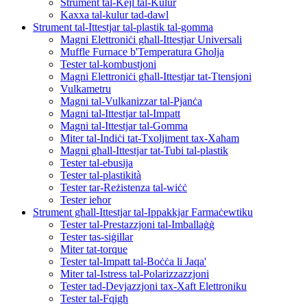
Strument tal-Kejl tal-Kulur
Kaxxa tal-kulur tad-dawl
Strument tal-Ittestjar tal-plastik tal-gomma
Magni Elettroniċi għall-Ittestjar Universali
Muffle Furnace b'Temperatura Għolja
Tester tal-kombustjoni
Magni Elettroniċi għall-Ittestjar tat-Ttensjoni
Vulkametru
Magni tal-Vulkanizzar tal-Pjanċa
Magni tal-Ittestjar tal-Impatt
Magni tal-Ittestjar tal-Gomma
Miter tal-Indiċi tat-Txoljiment tax-Xaħam
Magni għall-Ittestjar tat-Tubi tal-plastik
Tester tal-ebusija
Tester tal-plastikità
Tester tar-Reżistenza tal-wiċċ
Tester ieħor
Strument għall-Ittestjar tal-Ippakkjar Farmaċewtiku
Tester tal-Prestazzjoni tal-Imballaġġ
Tester tas-siġillar
Miter tat-torque
Tester tal-Impatt tal-Boċċa li Jaqa'
Miter tal-Istress tal-Polarizzazzjoni
Tester tad-Devjazzjoni tax-Xaft Elettroniku
Tester tal-Fqigħ