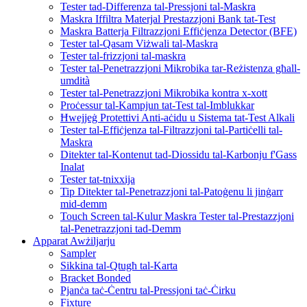
Tester tad-Differenza tal-Pressjoni tal-Maskra
Maskra Iffiltra Materjal Prestazzjoni Bank tat-Test
Maskra Batterja Filtrazzjoni Effiċjenza Detector (BFE)
Tester tal-Qasam Viżwali tal-Maskra
Tester tal-frizzjoni tal-maskra
Tester tal-Penetrazzjoni Mikrobika tar-Reżistenza għall-
umdità
Tester tal-Penetrazzjoni Mikrobika kontra x-xott
Proċessur tal-Kampjun tat-Test tal-Imblukkar
Ħwejjeġ Protettivi Anti-aċidu u Sistema tat-Test Alkali
Tester tal-Effiċjenza tal-Filtrazzjoni tal-Partiċelli tal-
Maskra
Ditekter tal-Kontenut tad-Diossidu tal-Karbonju f'Gass
Inalat
Tester tat-tnixxija
Tip Ditekter tal-Penetrazzjoni tal-Patoġenu li jinġarr
mid-demm
Touch Screen tal-Kulur Maskra Tester tal-Prestazzjoni
tal-Penetrazzjoni tad-Demm
Apparat Awżiljarju
Sampler
Sikkina tal-Qtugħ tal-Karta
Bracket Bonded
Pjanċa taċ-Ċentru tal-Pressjoni taċ-Ċirku
Fixture