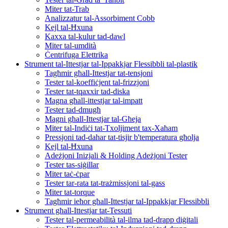
Miter tat-Trab
Analizzatur tal-Assorbiment Cobb
Kejl tal-Ħxuna
Kaxxa tal-kulur tad-dawl
Miter tal-umdità
Ċentrifuga Elettrika
Strument tal-Ittestjar tal-Ippakkjar Flessibbli tal-plastik
Tagħmir għall-Ittestjar tat-tensjoni
Tester tal-koeffiċjent tal-frizzjoni
Tester tat-tqaxxir tad-diska
Magna għall-ittestjar tal-impatt
Tester tad-dmugħ
Magni għall-Ittestjar tal-Għeja
Miter tal-Indiċi tat-Txoljiment tax-Xaħam
Pressjoni tad-dahar tat-tisjir b'temperatura għolja
Kejl tal-Ħxuna
Adeżjoni Inizjali & Holding Adeżjoni Tester
Tester tas-siġillar
Miter taċ-ċpar
Tester tar-rata tat-trażmissjoni tal-gass
Miter tat-torque
Tagħmir ieħor għall-Ittestjar tal-Ippakkjar Flessibbli
Strument għall-Ittestjar tat-Tessuti
Tester tal-permeabilità tal-ilma tad-drapp diġitali