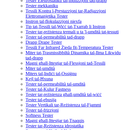
Tester Elettrostatiku tal-Induzzjoni tad-drapp
Tester mekkaniku
Tessili Kontra l-Prestazzjoni tar-Radjazzjoni
Elettromanjetika Tester
Instron tal-flokulazzjoni niexfa
Tip tat-Tessili tal-Wiċċ tat-Txarrab li Instron
Tester tar-reżistenza termali u ta 'l-umdità tat-tessuti
Tester tal-permeabilità tad-drapp
Drapp Drape Tester
Tessili Far Infrared Żieda fit-Temperatura Tester
Miter tat-Trasmissibbiltà Dinamika tal-Ilma Likwidu
tad-drapp
Magni għall-Ittestjar tal-Flessjoni tad-Tessili
Miter tal-umdità
Miters tal-Indiċi tal-Ossiġnu
Kejl tal-Ħxuna
Tester tal-permeabilità tal-umdità
Tester tal-Kulur Fastness
Tester tar-reżistenza għall-umdità tal-wiċċ
Tester tal-ebusija
Tester Vertikali tar-Reżistenza tal-Fjammi
Tester tal-frizzjoni
Softness Tester
Magni għall-Ittestjar tat-Tnaqqis
Tester tar-Reżistenza idrostatika