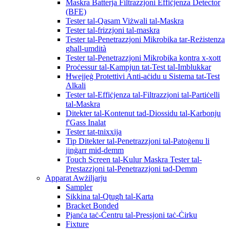
Maskra Batterja Filtrazzjoni Effiċjenza Detector
(BFE)
Tester tal-Qasam Viżwali tal-Maskra
Tester tal-frizzjoni tal-maskra
Tester tal-Penetrazzjoni Mikrobika tar-Reżistenza
għall-umdità
Tester tal-Penetrazzjoni Mikrobika kontra x-xott
Proċessur tal-Kampjun tat-Test tal-Imblukkar
Ħwejjeġ Protettivi Anti-aċidu u Sistema tat-Test
Alkali
Tester tal-Effiċjenza tal-Filtrazzjoni tal-Partiċelli
tal-Maskra
Ditekter tal-Kontenut tad-Diossidu tal-Karbonju
f'Gass Inalat
Tester tat-tnixxija
Tip Ditekter tal-Penetrazzjoni tal-Patoġenu li
jinġarr mid-demm
Touch Screen tal-Kulur Maskra Tester tal-
Prestazzjoni tal-Penetrazzjoni tad-Demm
Apparat Awżiljarju
Sampler
Sikkina tal-Qtugħ tal-Karta
Bracket Bonded
Pjanċa taċ-Ċentru tal-Pressjoni taċ-Ċirku
Fixture