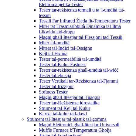
Elettromanjetika Tester
Tester tar-reżistenza termali u ta 'l-umdità tat-
tessuti
Tessili Far Infrared Żieda fit-Temperatura Tester
Miter tat-Trasmissibbiltà Dinamika tal-Ilma
Likwidu tad-drapp
Magni għall-Ittestjar tal-Flessjoni tad-Tessili
Miter tal-umdità
Miters tal-Indiċi tal-Ossiġnu
Kejl tal-Ħxuna
Tester tal-permeabilità tal-umdità
Tester tal-Kulur Fastness
Tester tar-reżistenza għall-umdità tal-wiċċ
Tester tal-ebusija
Tester Vertikali tar-Reżistenza tal-Fjammi
Tester tal-frizzjoni
Softness Tester
Magni għall-Ittestjar tat-Tnaqqis
Tester tar-Reżistenza idrostatika
Strument tal-Kejl tal-Kulur
Kaxxa tal-kulur tad-dawl
Strument tal-Ittestjar tal-plastik tal-gomma
Magni Elettroniċi għall-Ittestjar Universali
Muffle Furnace b'Temperatura Għolja
Tester tal-kombustjoni