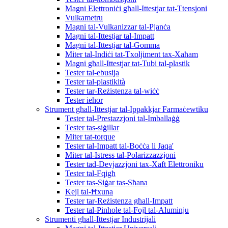
Magni Elettroniċi għall-Ittestjar tat-Ttensjoni
Vulkametru
Magni tal-Vulkanizzar tal-Pjanċa
Magni tal-Ittestjar tal-Impatt
Magni tal-Ittestjar tal-Gomma
Miter tal-Indiċi tat-Txoljiment tax-Xaħam
Magni għall-Ittestjar tat-Tubi tal-plastik
Tester tal-ebusija
Tester tal-plastikità
Tester tar-Reżistenza tal-wiċċ
Tester ieħor
Strument għall-Ittestjar tal-Ippakkjar Farmaċewtiku
Tester tal-Prestazzjoni tal-Imballaġġ
Tester tas-siġillar
Miter tat-torque
Tester tal-Impatt tal-Boċċa li Jaqa'
Miter tal-Istress tal-Polarizzazzjoni
Tester tad-Devjazzjoni tax-Xaft Elettroniku
Tester tal-Fqigħ
Tester tas-Siġar tas-Sħana
Kejl tal-Ħxuna
Tester tar-Reżistenza għall-Impatt
Tester tal-Pinhole tal-Fojl tal-Aluminju
Strumenti għall-Ittestjar Industrijali