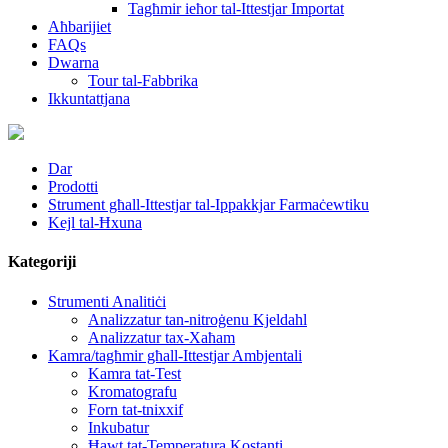
Tagħmir ieħor tal-Ittestjar Importat
Aħbarijiet
FAQs
Dwarna
Tour tal-Fabbrika
Ikkuntattjana
Dar
Prodotti
Strument għall-Ittestjar tal-Ippakkjar Farmaċewtiku
Kejl tal-Ħxuna
Kategoriji
Strumenti Analitiċi
Analizzatur tan-nitroġenu Kjeldahl
Analizzatur tax-Xaħam
Kamra/tagħmir għall-Ittestjar Ambjentali
Kamra tat-Test
Kromatografu
Forn tat-tnixxif
Inkubatur
Ħawt tat-Temperatura Kostanti