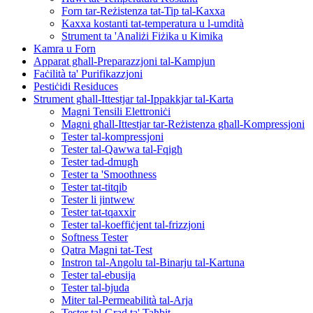
Forn tar-Reżistenza tat-Tip tal-Kaxxa
Kaxxa kostanti tat-temperatura u l-umdità
Strument ta 'Analiżi Fiżika u Kimika
Kamra u Forn
Apparat għall-Preparazzjoni tal-Kampjun
Faċilità ta' Purifikazzjoni
Pestiċidi Residuces
Strument għall-Ittestjar tal-Ippakkjar tal-Karta
Magni Tensili Elettroniċi
Magni għall-Ittestjar tar-Reżistenza għall-Kompressjoni
Tester tal-kompressjoni
Tester tal-Qawwa tal-Fqigħ
Tester tad-dmugħ
Tester ta 'Smoothness
Tester tat-titqib
Tester li jintwew
Tester tat-tqaxxir
Tester tal-koeffiċjent tal-frizzjoni
Softness Tester
Qatra Magni tat-Test
Instron tal-Angolu tal-Binarju tal-Kartuna
Tester tal-ebusija
Tester tal-bjuda
Miter tal-Permeabilità tal-Arja
Tester tal-Grad ta' Taħbit