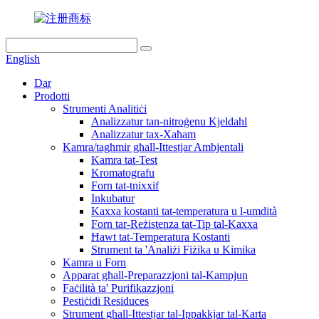
English
Dar
Prodotti
Strumenti Analitiċi
Analizzatur tan-nitroġenu Kjeldahl
Analizzatur tax-Xaħam
Kamra/tagħmir għall-Ittestjar Ambjentali
Kamra tat-Test
Kromatografu
Forn tat-tnixxif
Inkubatur
Kaxxa kostanti tat-temperatura u l-umdità
Forn tar-Reżistenza tat-Tip tal-Kaxxa
Ħawt tat-Temperatura Kostanti
Strument ta 'Analiżi Fiżika u Kimika
Kamra u Forn
Apparat għall-Preparazzjoni tal-Kampjun
Faċilità ta' Purifikazzjoni
Pestiċidi Residuces
Strument għall-Ittestjar tal-Ippakkjar tal-Karta