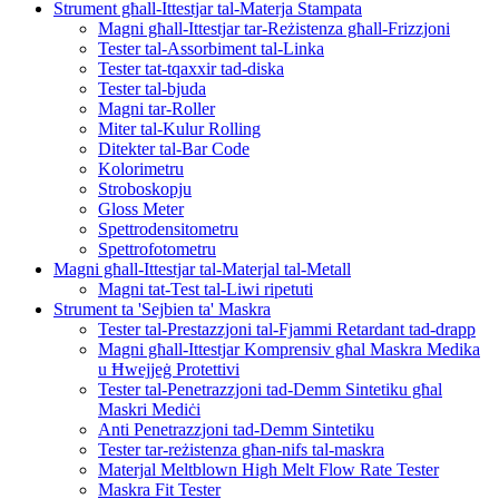
Strument għall-Ittestjar tal-Materja Stampata
Magni għall-Ittestjar tar-Reżistenza għall-Frizzjoni
Tester tal-Assorbiment tal-Linka
Tester tat-tqaxxir tad-diska
Tester tal-bjuda
Magni tar-Roller
Miter tal-Kulur Rolling
Ditekter tal-Bar Code
Kolorimetru
Stroboskopju
Gloss Meter
Spettrodensitometru
Spettrofotometru
Magni għall-Ittestjar tal-Materjal tal-Metall
Magni tat-Test tal-Liwi ripetuti
Strument ta 'Sejbien ta' Maskra
Tester tal-Prestazzjoni tal-Fjammi Retardant tad-drapp
Magni għall-Ittestjar Komprensiv għal Maskra Medika
u Ħwejjeġ Protettivi
Tester tal-Penetrazzjoni tad-Demm Sintetiku għal
Maskri Mediċi
Anti Penetrazzjoni tad-Demm Sintetiku
Tester tar-reżistenza għan-nifs tal-maskra
Materjal Meltblown High Melt Flow Rate Tester
Maskra Fit Tester