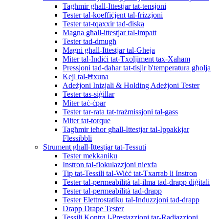
Tagħmir għall-Ittestjar tat-tensjoni
Tester tal-koeffiċjent tal-frizzjoni
Tester tat-tqaxxir tad-diska
Magna għall-ittestjar tal-impatt
Tester tad-dmugħ
Magni għall-Ittestjar tal-Għeja
Miter tal-Indiċi tat-Txoljiment tax-Xaħam
Pressjoni tad-dahar tat-tisjir b'temperatura għolja
Kejl tal-Ħxuna
Adeżjoni Inizjali & Holding Adeżjoni Tester
Tester tas-siġillar
Miter taċ-ċpar
Tester tar-rata tat-trażmissjoni tal-gass
Miter tat-torque
Tagħmir ieħor għall-Ittestjar tal-Ippakkjar
Flessibbli
Strument għall-Ittestjar tat-Tessuti
Tester mekkaniku
Instron tal-flokulazzjoni niexfa
Tip tat-Tessili tal-Wiċċ tat-Txarrab li Instron
Tester tal-permeabilità tal-ilma tad-drapp diġitali
Tester tal-permeabilità tad-drapp
Tester Elettrostatiku tal-Induzzjoni tad-drapp
Drapp Drape Tester
Tessili Kontra l-Prestazzjoni tar-Radjazzjoni