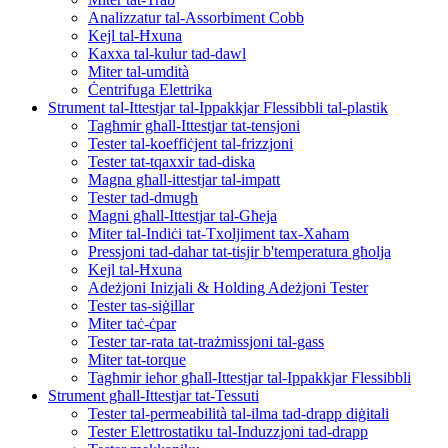
Analizzatur tal-Assorbiment Cobb
Kejl tal-Ħxuna
Kaxxa tal-kulur tad-dawl
Miter tal-umdità
Ċentrifuga Elettrika
Strument tal-Ittestjar tal-Ippakkjar Flessibbli tal-plastik
Tagħmir għall-Ittestjar tat-tensjoni
Tester tal-koeffiċjent tal-frizzjoni
Tester tat-tqaxxir tad-diska
Magna għall-ittestjar tal-impatt
Tester tad-dmugħ
Magni għall-Ittestjar tal-Għeja
Miter tal-Indiċi tat-Txoljiment tax-Xaħam
Pressjoni tad-dahar tat-tisjir b'temperatura għolja
Kejl tal-Ħxuna
Adeżjoni Inizjali & Holding Adeżjoni Tester
Tester tas-siġillar
Miter taċ-ċpar
Tester tar-rata tat-trażmissjoni tal-gass
Miter tat-torque
Tagħmir ieħor għall-Ittestjar tal-Ippakkjar Flessibbli
Strument għall-Ittestjar tat-Tessuti
Tester tal-permeabilità tal-ilma tad-drapp diġitali
Tester Elettrostatiku tal-Induzzjoni tad-drapp