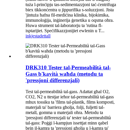
tuża l-prinċipju tas-sedimentazzjoni taċ-ċentrifuga
biex tikkonċentra u jippurifika s-soluzzjoni. Jista
'jintuża ħafna fil-mediċina klinika, bijokimika,
immunoloġija, inġinerija ġenetika u oqsma oħra.
Huwa strument tal-laboratorju ta 'rutina fl-
isptarijiet. Speċifikazzjonijiet ewlenin u T...
inkjesta
dettall
DRK310 Tester tal-Permeabilità tal-
Gass b'kavità waħda (metodu ta
'pressjoni differenzjali)
Test tal-permeabilità tal-gass. Adattat għal O2,
CO2, N2 u ttestjar ieħor tal-permeabilità tal-gass
mhux tossiku ta 'films tal-plastik, films komposti,
materjali ta' barriera għolja, folji, fuljetti tal-
metall, gomma u materjali oħra. Metodu ta
'pressjoni differenzjali ta' tester tal-permeabilità
tal-gass: Poġġi l-kampjun issettjat minn qabel
bejn il-kamra ta 'pressjoni għolja u l-kamra ta'