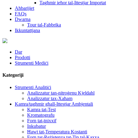
Tagħmir ieħor tal-Ittestjar Importat
Aħbarijiet
FAQs
Dwarna
Tour tal-Fabbrika
Ikkuntattjana
Dar
Prodotti
Strumenti Mediċi
Kategoriji
Strumenti Analitiċi
Analizzatur tan-nitroġenu Kjeldahl
Analizzatur tax-Xaħam
Kamra/tagħmir għall-Ittestjar Ambjentali
Kamra tat-Test
Kromatografu
Forn tat-tnixxif
Inkubatur
Ħawt tat-Temperatura Kostanti
Forn tar-Reżistenza tat-Tip tal-Kaxxa