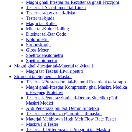
Magni għall-Ittestjar tar-Reżistenza għall-Frizzjoni
Tester tal-Assorbiment tal-Linka
Tester tat-tqaxxir tad-diska
Tester tal-bjuda
Magni tar-Roller
Miter tal-Kulur Rolling
Ditekter tal-Bar Code
Kolorimetru
Stroboskopju
Gloss Meter
Spettrodensitometru
Spettrofotometru
Magni għall-Ittestjar tal-Materjal tal-Metall
Magni tat-Test tal-Liwi ripetuti
Strument ta 'Sejbien ta' Maskra
Tester tal-Prestazzjoni tal-Fjammi Retardant tad-drapp
Magni għall-Ittestjar Komprensiv għal Maskra Medika
u Ħwejjeġ Protettivi
Tester tal-Penetrazzjoni tad-Demm Sintetiku għal
Maskri Mediċi
Anti Penetrazzjoni tad-Demm Sintetiku
Tester tar-reżistenza għan-nifs tal-maskra
Materjal Meltblown High Melt Flow Rate Tester
Maskra Fit Tester
Tester tad-Differenza tal-Pressjoni tal-Maskra