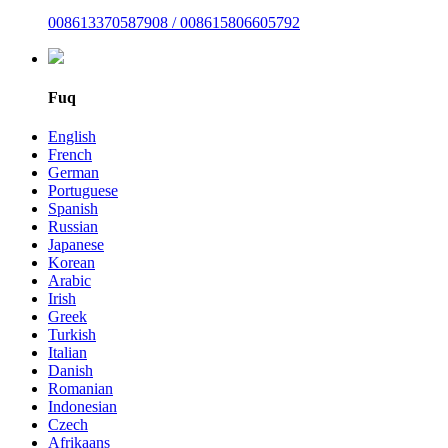
008613370587908 / 008615806605792
Fuq
English
French
German
Portuguese
Spanish
Russian
Japanese
Korean
Arabic
Irish
Greek
Turkish
Italian
Danish
Romanian
Indonesian
Czech
Afrikaans