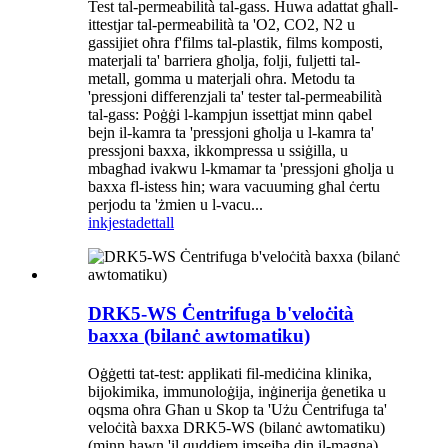
Test tal-permeabilità tal-gass. Huwa adattat għall-
ittestjar tal-permeabilità ta 'O2, CO2, N2 u
gassijiet oħra f'films tal-plastik, films komposti,
materjali ta' barriera għolja, folji, fuljetti tal-
metall, gomma u materjali oħra. Metodu ta
'pressjoni differenzjali ta' tester tal-permeabilità
tal-gass: Poġġi l-kampjun issettjat minn qabel
bejn il-kamra ta 'pressjoni għolja u l-kamra ta'
pressjoni baxxa, ikkompressa u ssiġilla, u
mbagħad ivakwu l-kmamar ta 'pressjoni għolja u
baxxa fl-istess ħin; wara vacuuming għal ċertu
perjodu ta 'żmien u l-vacu...
inkjesta
dettall
DRK5-WS Ċentrifuga b'veloċità
baxxa (bilanċ awtomatiku)
Oġġetti tat-test: applikati fil-mediċina klinika,
bijokimika, immunoloġija, inġinerija ġenetika u
oqsma oħra Għan u Skop ta 'Użu Ċentrifuga ta'
veloċità baxxa DRK5-WS (bilanċ awtomatiku)
(minn hawn 'il quddiem imsejħa din il-magna)