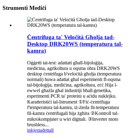
Strumenti Mediċi
Ċentrifuga ta' Veloċità Għolja tad-
Desktop DRK20WS (temperatura tal-
kamra)
Oġġetti tat-test: adattati għall-bijoloġija,
mediċina, agrikoltura u oqsma oħra DRK20WS
desktop ċentrifuga b'veloċità għolja (temperatura
normali) huwa adattat għal esperimenti fl-oqsma
tal-bijoloġija, mediċina, agrikoltura, eċċ Hija l-
ewwel għażla għal industriji bħall-ġenetika,
esperimenti PCR ta' proteini u aċidu nuklejku.
Karatteristiċi tal-Istrument ①Fiċ-ċentrifuga
f'temperatura tal-kamra, iż-żieda fit-temperatura
fil-kamra ċentrifugali hija żgħira ②Kontroll tal-
mikrokompjuter u wiri diġitali. ③Inverter moto
brushless...
inkjesta
dettall