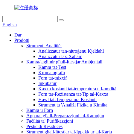
English
Dar
Prodotti
Strumenti Analitiċi
Analizzatur tan-nitroġenu Kjeldahl
Analizzatur tax-Xaħam
Kamra/tagħmir għall-Ittestjar Ambjentali
Kamra tat-Test
Kromatografu
Forn tat-tnixxif
Inkubatur
Kaxxa kostanti tat-temperatura u l-umdità
Forn tar-Reżistenza tat-Tip tal-Kaxxa
Ħawt tat-Temperatura Kostanti
Strument ta 'Analiżi Fiżika u Kimika
Kamra u Forn
Apparat għall-Preparazzjoni tal-Kampjun
Faċilità ta' Purifikazzjoni
Pestiċidi Residuces
Strument għall-Ittestjar tal-Ippakkjar tal-Karta