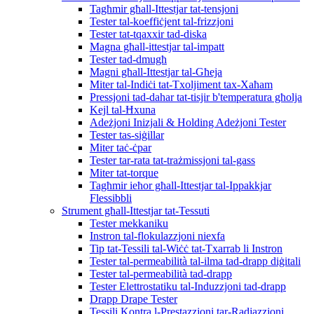
Tagħmir għall-Ittestjar tat-tensjoni
Tester tal-koeffiċjent tal-frizzjoni
Tester tat-tqaxxir tad-diska
Magna għall-ittestjar tal-impatt
Tester tad-dmugħ
Magni għall-Ittestjar tal-Għeja
Miter tal-Indiċi tat-Txoljiment tax-Xaħam
Pressjoni tad-dahar tat-tisjir b'temperatura għolja
Kejl tal-Ħxuna
Adeżjoni Inizjali & Holding Adeżjoni Tester
Tester tas-siġillar
Miter taċ-ċpar
Tester tar-rata tat-trażmissjoni tal-gass
Miter tat-torque
Tagħmir ieħor għall-Ittestjar tal-Ippakkjar
Flessibbli
Strument għall-Ittestjar tat-Tessuti
Tester mekkaniku
Instron tal-flokulazzjoni niexfa
Tip tat-Tessili tal-Wiċċ tat-Txarrab li Instron
Tester tal-permeabilità tal-ilma tad-drapp diġitali
Tester tal-permeabilità tad-drapp
Tester Elettrostatiku tal-Induzzjoni tad-drapp
Drapp Drape Tester
Tessili Kontra l-Prestazzjoni tar-Radjazzjoni