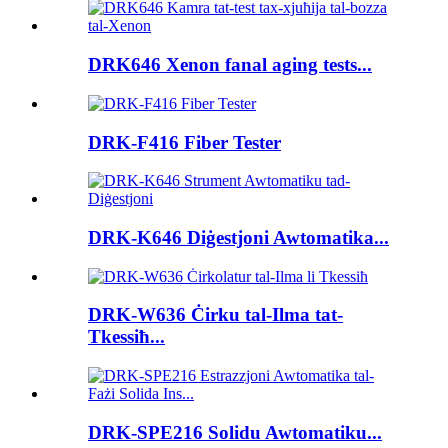
DRK646 Xenon fanal aging tests...
DRK-F416 Fiber Tester
DRK-K646 Diġestjoni Awtomatika...
DRK-W636 Ċirku tal-Ilma tat-
Tkessiħ...
DRK-SPE216 Solidu Awtomatiku...