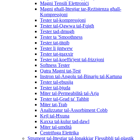
Magni Tensili Elettroniċi
Magni għall-Ittestjar tar-Reżistenza għall-
Kompressjoni
Tester tal-kompressjoni
Tester tal-Qawwa tal-Fqigħ
Tester tad-dmugħ
Tester ta 'Smoothness
Tester tat-titqib
Tester li jintwew
Tester tat-tqaxxir
Tester tal-koeffiċjent tal-frizzjoni
Softness Tester
Qatra Magni tat-Test
Instron tal-Angolu tal-Binarju tal-Kartuna
Tester tal-ebusija
Tester tal-bjuda
Miter tal-Permeabilità tal-Arja
Tester tal-Grad ta' Taħbit
Miter tat-Trab
Analizzatur tal-Assorbiment Cobb
Kejl tal-Ħxuna
Kaxxa tal-kulur tad-dawl
Miter tal-umdità
Ċentrifuga Elettrika
Strument tal-Ittestjar tal-Ippakkjar Flessibbli tal-plastik