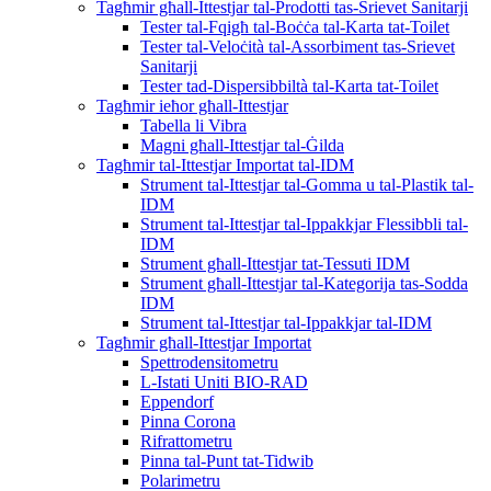
Tagħmir għall-Ittestjar tal-Prodotti tas-Srievet Sanitarji
Tester tal-Fqigħ tal-Boċċa tal-Karta tat-Toilet
Tester tal-Veloċità tal-Assorbiment tas-Srievet
Sanitarji
Tester tad-Dispersibbiltà tal-Karta tat-Toilet
Tagħmir ieħor għall-Ittestjar
Tabella li Vibra
Magni għall-Ittestjar tal-Ġilda
Tagħmir tal-Ittestjar Importat tal-IDM
Strument tal-Ittestjar tal-Gomma u tal-Plastik tal-
IDM
Strument tal-Ittestjar tal-Ippakkjar Flessibbli tal-
IDM
Strument għall-Ittestjar tat-Tessuti IDM
Strument għall-Ittestjar tal-Kategorija tas-Sodda
IDM
Strument tal-Ittestjar tal-Ippakkjar tal-IDM
Tagħmir għall-Ittestjar Importat
Spettrodensitometru
L-Istati Uniti BIO-RAD
Eppendorf
Pinna Corona
Rifrattometru
Pinna tal-Punt tat-Tidwib
Polarimetru