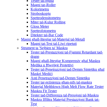
Tester tal-bjuda
Magni tar-Roller
Kolorimetru
Stroboskopju
Spettrodensitometru
Miter tal-Kulur Rolling
Gloss Meter
Spettrofotometru
Ditekter tal-Bar Code
Magni għall-Ittestjar tal-Materjal tal-Metall
Magni tat-Test tal-Liwi ripetuti
Strument ta 'Sejbien ta' Maskra
Tester tal-Prestazzjoni tal-Fjammi Retardant tad-
drapp
Magni għall-Ittestjar Komprensiv għal Maskra
Medika u Ħwejjeġ Protettivi
Tester tal-Penetrazzjoni tad-Demm Sintetiku għal
Maskri Mediċi
Anti Penetrazzjoni tad-Demm Sintetiku
Tester tar-reżistenza għan-nifs tal-maskra
Materjal Meltblown High Melt Flow Rate Tester
Maskra Fit Tester
Tester tad-Differenza tal-Pressjoni tal-Maskra
Maskra Iffiltra Materjal Prestazzjoni Bank tat-
Test