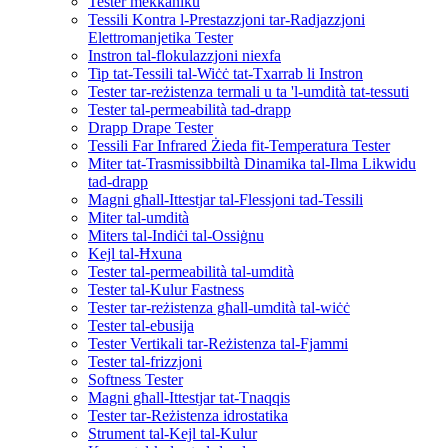
Tester mekkaniku
Tessili Kontra l-Prestazzjoni tar-Radjazzjoni
Elettromanjetika Tester
Instron tal-flokulazzjoni niexfa
Tip tat-Tessili tal-Wiċċ tat-Txarrab li Instron
Tester tar-reżistenza termali u ta 'l-umdità tat-tessuti
Tester tal-permeabilità tad-drapp
Drapp Drape Tester
Tessili Far Infrared Żieda fit-Temperatura Tester
Miter tat-Trasmissibbiltà Dinamika tal-Ilma Likwidu
tad-drapp
Magni għall-Ittestjar tal-Flessjoni tad-Tessili
Miter tal-umdità
Miters tal-Indiċi tal-Ossiġnu
Kejl tal-Ħxuna
Tester tal-permeabilità tal-umdità
Tester tal-Kulur Fastness
Tester tar-reżistenza għall-umdità tal-wiċċ
Tester tal-ebusija
Tester Vertikali tar-Reżistenza tal-Fjammi
Tester tal-frizzjoni
Softness Tester
Magni għall-Ittestjar tat-Tnaqqis
Tester tar-Reżistenza idrostatika
Strument tal-Kejl tal-Kulur