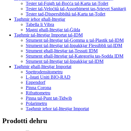
Tester tal-Fqigħ tal-Boċċa tal-Karta tat-Toilet
Tester tal-Veloċità tal-Assorbiment tas-Srievet Sanitarji
Tester tad-Dispersibbiltà tal-Karta tat-Toilet
Tagħmir ieħor għall-Ittestjar
Tabella li Vibra
Magni għall-Ittestjar tal-Ġilda
Tagħmir tal-Ittestjar Importat tal-IDM
Strument tal-Ittestjar tal-Gomma u tal-Plastik tal-IDM
Strument tal-Ittestjar tal-Ippakkjar Flessibbli tal-IDM
Strument għall-Ittestjar tat-Tessuti IDM
Strument għall-Ittestjar tal-Kategorija tas-Sodda IDM
Strument tal-Ittestjar tal-Ippakkjar tal-IDM
Tagħmir għall-Ittestjar Importat
Spettrodensitometru
L-Istati Uniti BIO-RAD
Eppendorf
Pinna Corona
Rifrattometru
Pinna tal-Punt tat-Tidwib
Polarimetru
Tagħmir ieħor tal-Ittestjar Importat
Prodotti dehru