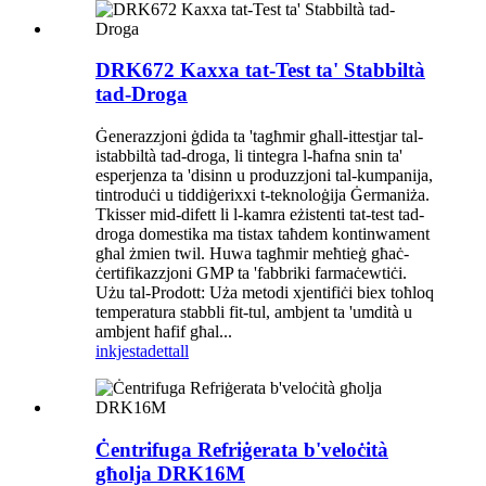
DRK672 Kaxxa tat-Test ta' Stabbiltà
tad-Droga
Ġenerazzjoni ġdida ta 'tagħmir għall-ittestjar tal-
istabbiltà tad-droga, li tintegra l-ħafna snin ta'
esperjenza ta 'disinn u produzzjoni tal-kumpanija,
tintroduċi u tiddiġerixxi t-teknoloġija Ġermaniża.
Tkisser mid-difett li l-kamra eżistenti tat-test tad-
droga domestika ma tistax taħdem kontinwament
għal żmien twil. Huwa tagħmir meħtieġ għaċ-
ċertifikazzjoni GMP ta 'fabbriki farmaċewtiċi.
Użu tal-Prodott: Uża metodi xjentifiċi biex toħloq
temperatura stabbli fit-tul, ambjent ta 'umdità u
ambjent ħafif għal...
inkjesta
dettall
Ċentrifuga Refriġerata b'veloċità
għolja DRK16M