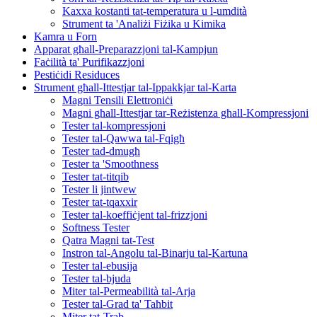
Kaxxa kostanti tat-temperatura u l-umdità
Strument ta 'Analiżi Fiżika u Kimika
Kamra u Forn
Apparat għall-Preparazzjoni tal-Kampjun
Faċilità ta' Purifikazzjoni
Pestiċidi Residuces
Strument għall-Ittestjar tal-Ippakkjar tal-Karta
Magni Tensili Elettroniċi
Magni għall-Ittestjar tar-Reżistenza għall-Kompressjoni
Tester tal-kompressjoni
Tester tal-Qawwa tal-Fqigħ
Tester tad-dmugħ
Tester ta 'Smoothness
Tester tat-titqib
Tester li jintwew
Tester tat-tqaxxir
Tester tal-koeffiċjent tal-frizzjoni
Softness Tester
Qatra Magni tat-Test
Instron tal-Angolu tal-Binarju tal-Kartuna
Tester tal-ebusija
Tester tal-bjuda
Miter tal-Permeabilità tal-Arja
Tester tal-Grad ta' Taħbit
Miter tat-Trab