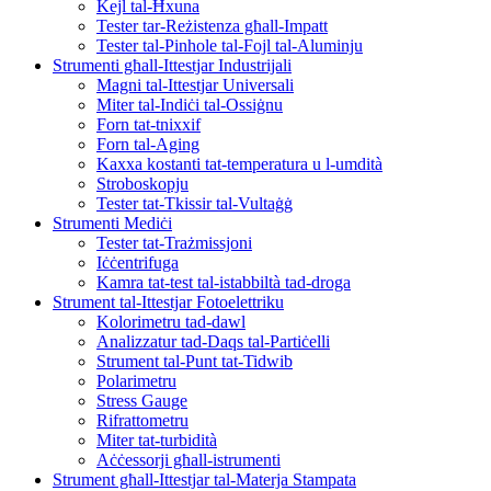
Kejl tal-Ħxuna
Tester tar-Reżistenza għall-Impatt
Tester tal-Pinhole tal-Fojl tal-Aluminju
Strumenti għall-Ittestjar Industrijali
Magni tal-Ittestjar Universali
Miter tal-Indiċi tal-Ossiġnu
Forn tat-tnixxif
Forn tal-Aging
Kaxxa kostanti tat-temperatura u l-umdità
Stroboskopju
Tester tat-Tkissir tal-Vultaġġ
Strumenti Mediċi
Tester tat-Trażmissjoni
Iċċentrifuga
Kamra tat-test tal-istabbiltà tad-droga
Strument tal-Ittestjar Fotoelettriku
Kolorimetru tad-dawl
Analizzatur tad-Daqs tal-Partiċelli
Strument tal-Punt tat-Tidwib
Polarimetru
Stress Gauge
Rifrattometru
Miter tat-turbidità
Aċċessorji għall-istrumenti
Strument għall-Ittestjar tal-Materja Stampata