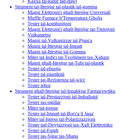
Kaxxa tal-kulur tad-dawl
Strument tal-Ittestjar tal-plastik tal-gomma
Magni Elettroniċi għall-Ittestjar Universali
Muffle Furnace b'Temperatura Għolja
Tester tal-kombustjoni
Magni Elettroniċi għall-Ittestjar tat-Ttensjoni
Vulkametru
Magni tal-Vulkanizzar tal-Pjanċa
Magni tal-Ittestjar tal-Impatt
Magni tal-Ittestjar tal-Gomma
Miter tal-Indiċi tat-Txoljiment tax-Xaħam
Magni għall-Ittestjar tat-Tubi tal-plastik
Tester tal-ebusija
Tester tal-plastikità
Tester tar-Reżistenza tal-wiċċ
Tester ieħor
Strument għall-Ittestjar tal-Ippakkjar Farmaċewtiku
Tester tal-Prestazzjoni tal-Imballaġġ
Tester tas-siġillar
Miter tat-torque
Tester tal-Impatt tal-Boċċa li Jaqa'
Miter tal-Istress tal-Polarizzazzjoni
Tester tad-Devjazzjoni tax-Xaft Elettroniku
Tester tal-Fqigħ
Tester tas-Siġar tas-Sħana