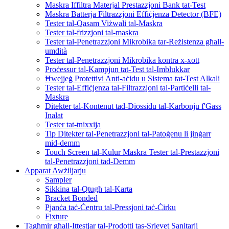
Maskra Iffiltra Materjal Prestazzjoni Bank tat-Test
Maskra Batterja Filtrazzjoni Effiċjenza Detector (BFE)
Tester tal-Qasam Viżwali tal-Maskra
Tester tal-frizzjoni tal-maskra
Tester tal-Penetrazzjoni Mikrobika tar-Reżistenza għall-
umdità
Tester tal-Penetrazzjoni Mikrobika kontra x-xott
Proċessur tal-Kampjun tat-Test tal-Imblukkar
Ħwejjeġ Protettivi Anti-aċidu u Sistema tat-Test Alkali
Tester tal-Effiċjenza tal-Filtrazzjoni tal-Partiċelli tal-
Maskra
Ditekter tal-Kontenut tad-Diossidu tal-Karbonju f'Gass
Inalat
Tester tat-tnixxija
Tip Ditekter tal-Penetrazzjoni tal-Patoġenu li jinġarr
mid-demm
Touch Screen tal-Kulur Maskra Tester tal-Prestazzjoni
tal-Penetrazzjoni tad-Demm
Apparat Awżiljarju
Sampler
Sikkina tal-Qtugħ tal-Karta
Bracket Bonded
Pjanċa taċ-Ċentru tal-Pressjoni taċ-Ċirku
Fixture
Tagħmir għall-Ittestjar tal-Prodotti tas-Srievet Sanitarji