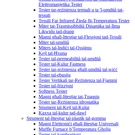
Elettromanjetika Tester
Tester tar-reżistenza termali u ta 'l-umdità tat-
tessuti
Tessili Far Infrared Żieda fit-Temperatura Tester
Miter tat-Trasmissibbiltà Dinamika tal-Ilma
Likwidu tad-drapp
Magni għall-Ittestjar tal-Flessjoni tad-Tessili
Miter tal-umdità
Miters tal-Indiċi tal-Ossiġnu
Kejl tal-Ħxuna
Tester tal-permeabilità tal-umdità
Tester tal-Kulur Fastness
Tester tar-reżistenza għall-umdità tal-wiċċ
Tester tal-ebusija
Tester Vertikali tar-Reżistenza tal-Fjammi
Tester tal-frizzjoni
Softness Tester
Magni għall-Ittestjar tat-Tnaqqis
Tester tar-Reżistenza idrostatika
Strument tal-Kejl tal-Kulur
Kaxxa tal-kulur tad-dawl
Strument tal-Ittestjar tal-plastik tal-gomma
Magni Elettroniċi għall-Ittestjar Universali
Muffle Furnace b'Temperatura Għolja
Tester tal-kombustjoni