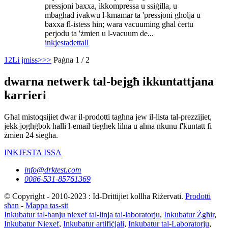
pressjoni baxxa, ikkompressa u ssiġilla, u
mbagħad ivakwu l-kmamar ta 'pressjoni għolja u
baxxa fl-istess ħin; wara vacuuming għal ċertu
perjodu ta 'żmien u l-vacuum de...
inkjesta
dettall
1
2
Li jmiss>
>>
Paġna 1 / 2
dwarna netwerk tal-bejgħ ikkuntattjana
karrieri
Għal mistoqsijiet dwar il-prodotti tagħna jew il-lista tal-prezzijiet,
jekk jogħġbok ħalli l-email tiegħek lilna u aħna nkunu f'kuntatt fi
żmien 24 siegħa.
INKJESTA ISSA
info@drktest.com
0086-531-85761369
© Copyright - 2010-2023 : Id-Drittijiet kollha Riżervati.
Prodotti
sħan
-
Mappa tas-sit
Inkubatur tal-banju niexef tal-linja tal-laboratorju
,
Inkubatur Żgħir
,
Inkubatur Niexef
,
Inkubatur artifiċjali
,
Inkubatur tal-Laboratorju
,