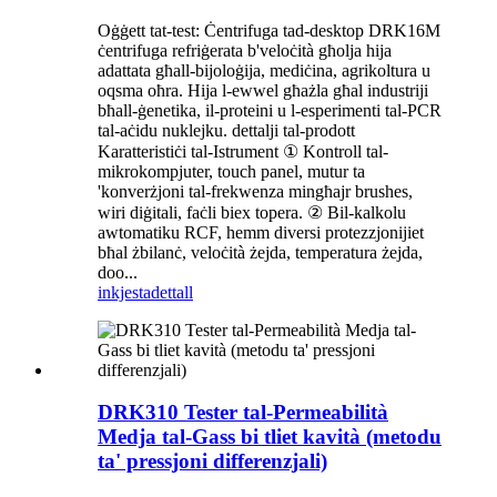
Oġġett tat-test: Ċentrifuga tad-desktop DRK16M
ċentrifuga refriġerata b'veloċità għolja hija
adattata għall-bijoloġija, mediċina, agrikoltura u
oqsma oħra. Hija l-ewwel għażla għal industriji
bħall-ġenetika, il-proteini u l-esperimenti tal-PCR
tal-aċidu nuklejku. dettalji tal-prodott
Karatteristiċi tal-Istrument ① Kontroll tal-
mikrokompjuter, touch panel, mutur ta
'konverżjoni tal-frekwenza mingħajr brushes,
wiri diġitali, faċli biex topera. ② Bil-kalkolu
awtomatiku RCF, hemm diversi protezzjonijiet
bħal żbilanċ, veloċità żejda, temperatura żejda,
doo...
inkjesta
dettall
DRK310 Tester tal-Permeabilità
Medja tal-Gass bi tliet kavità (metodu
ta' pressjoni differenzjali)