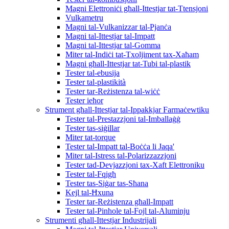
Magni Elettroniċi għall-Ittestjar tat-Ttensjoni
Vulkametru
Magni tal-Vulkanizzar tal-Pjanċa
Magni tal-Ittestjar tal-Impatt
Magni tal-Ittestjar tal-Gomma
Miter tal-Indiċi tat-Txoljiment tax-Xaħam
Magni għall-Ittestjar tat-Tubi tal-plastik
Tester tal-ebusija
Tester tal-plastikità
Tester tar-Reżistenza tal-wiċċ
Tester ieħor
Strument għall-Ittestjar tal-Ippakkjar Farmaċewtiku
Tester tal-Prestazzjoni tal-Imballaġġ
Tester tas-siġillar
Miter tat-torque
Tester tal-Impatt tal-Boċċa li Jaqa'
Miter tal-Istress tal-Polarizzazzjoni
Tester tad-Devjazzjoni tax-Xaft Elettroniku
Tester tal-Fqigħ
Tester tas-Siġar tas-Sħana
Kejl tal-Ħxuna
Tester tar-Reżistenza għall-Impatt
Tester tal-Pinhole tal-Fojl tal-Aluminju
Strumenti għall-Ittestjar Industrijali