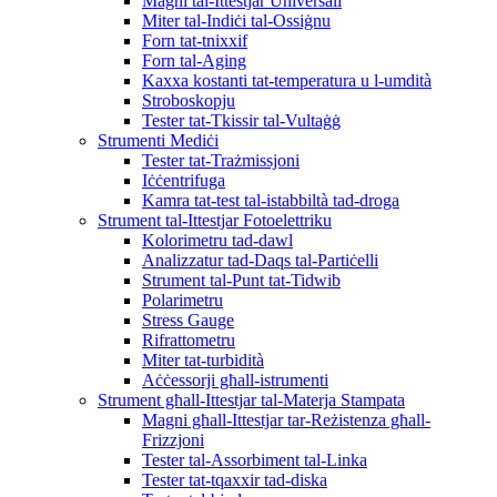
Magni tal-Ittestjar Universali
Miter tal-Indiċi tal-Ossiġnu
Forn tat-tnixxif
Forn tal-Aging
Kaxxa kostanti tat-temperatura u l-umdità
Stroboskopju
Tester tat-Tkissir tal-Vultaġġ
Strumenti Mediċi
Tester tat-Trażmissjoni
Iċċentrifuga
Kamra tat-test tal-istabbiltà tad-droga
Strument tal-Ittestjar Fotoelettriku
Kolorimetru tad-dawl
Analizzatur tad-Daqs tal-Partiċelli
Strument tal-Punt tat-Tidwib
Polarimetru
Stress Gauge
Rifrattometru
Miter tat-turbidità
Aċċessorji għall-istrumenti
Strument għall-Ittestjar tal-Materja Stampata
Magni għall-Ittestjar tar-Reżistenza għall-
Frizzjoni
Tester tal-Assorbiment tal-Linka
Tester tat-tqaxxir tad-diska