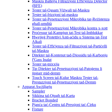
Maskra Batterja Filtrazzjoni Effiċjenza Detector
(BFE)
Tester tal-Qasam Viżwali tal-Maskra
Tester tal-frizzjoni tal-maskra
Tester tal-Penetrazzjoni Mikrobika tar-Reżistenza
għall-umdità
Tester tal-Penetrazzjoni Mikrobika kontra x-xott
Proċessur tal-Kampjun tat-Test tal-Imblukkar
Ħwejjeġ Protettivi Anti-aċidu u Sistema tat-Test
Alkali
Tester tal-Effiċjenza tal-Filtrazzjoni tal-Partiċelli
tal-Maskra
Ditekter tal-Kontenut tad-Diossidu tal-Karbonju
f'Gass Inalat
Tester tat-tnixxija
Tip Ditekter tal-Penetrazzjoni tal-Patoġenu li
jinġarr mid-demm
Touch Screen tal-Kulur Maskra Tester tal-
Prestazzjoni tal-Penetrazzjoni tad-Demm
Apparat Awżiljarju
Sampler
Sikkina tal-Qtugħ tal-Karta
Bracket Bonded
Pjanċa taċ-Ċentru tal-Pressjoni taċ-Ċirku
Fixture