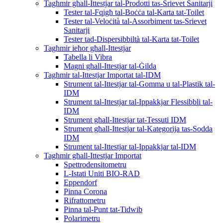
Tagħmir għall-Ittestjar tal-Prodotti tas-Srievet Sanitarji
Tester tal-Fqigħ tal-Boċċa tal-Karta tat-Toilet
Tester tal-Veloċità tal-Assorbiment tas-Srievet
Sanitarji
Tester tad-Dispersibbiltà tal-Karta tat-Toilet
Tagħmir ieħor għall-Ittestjar
Tabella li Vibra
Magni għall-Ittestjar tal-Ġilda
Tagħmir tal-Ittestjar Importat tal-IDM
Strument tal-Ittestjar tal-Gomma u tal-Plastik tal-
IDM
Strument tal-Ittestjar tal-Ippakkjar Flessibbli tal-
IDM
Strument għall-Ittestjar tat-Tessuti IDM
Strument għall-Ittestjar tal-Kategorija tas-Sodda
IDM
Strument tal-Ittestjar tal-Ippakkjar tal-IDM
Tagħmir għall-Ittestjar Importat
Spettrodensitometru
L-Istati Uniti BIO-RAD
Eppendorf
Pinna Corona
Rifrattometru
Pinna tal-Punt tat-Tidwib
Polarimetru