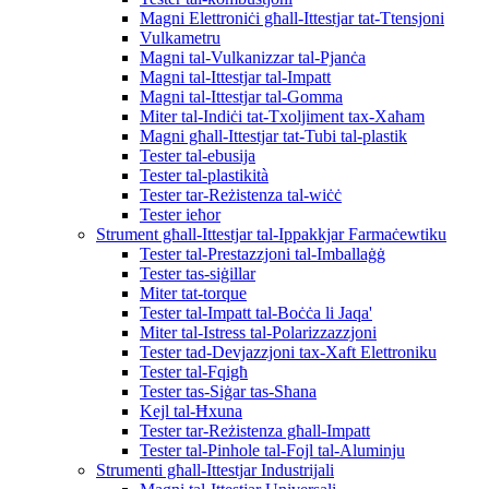
Magni Elettroniċi għall-Ittestjar tat-Ttensjoni
Vulkametru
Magni tal-Vulkanizzar tal-Pjanċa
Magni tal-Ittestjar tal-Impatt
Magni tal-Ittestjar tal-Gomma
Miter tal-Indiċi tat-Txoljiment tax-Xaħam
Magni għall-Ittestjar tat-Tubi tal-plastik
Tester tal-ebusija
Tester tal-plastikità
Tester tar-Reżistenza tal-wiċċ
Tester ieħor
Strument għall-Ittestjar tal-Ippakkjar Farmaċewtiku
Tester tal-Prestazzjoni tal-Imballaġġ
Tester tas-siġillar
Miter tat-torque
Tester tal-Impatt tal-Boċċa li Jaqa'
Miter tal-Istress tal-Polarizzazzjoni
Tester tad-Devjazzjoni tax-Xaft Elettroniku
Tester tal-Fqigħ
Tester tas-Siġar tas-Sħana
Kejl tal-Ħxuna
Tester tar-Reżistenza għall-Impatt
Tester tal-Pinhole tal-Fojl tal-Aluminju
Strumenti għall-Ittestjar Industrijali