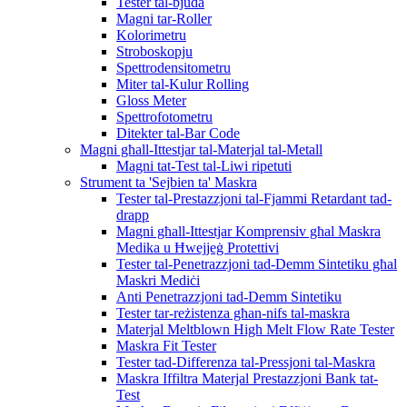
Tester tal-bjuda
Magni tar-Roller
Kolorimetru
Stroboskopju
Spettrodensitometru
Miter tal-Kulur Rolling
Gloss Meter
Spettrofotometru
Ditekter tal-Bar Code
Magni għall-Ittestjar tal-Materjal tal-Metall
Magni tat-Test tal-Liwi ripetuti
Strument ta 'Sejbien ta' Maskra
Tester tal-Prestazzjoni tal-Fjammi Retardant tad-
drapp
Magni għall-Ittestjar Komprensiv għal Maskra
Medika u Ħwejjeġ Protettivi
Tester tal-Penetrazzjoni tad-Demm Sintetiku għal
Maskri Mediċi
Anti Penetrazzjoni tad-Demm Sintetiku
Tester tar-reżistenza għan-nifs tal-maskra
Materjal Meltblown High Melt Flow Rate Tester
Maskra Fit Tester
Tester tad-Differenza tal-Pressjoni tal-Maskra
Maskra Iffiltra Materjal Prestazzjoni Bank tat-
Test