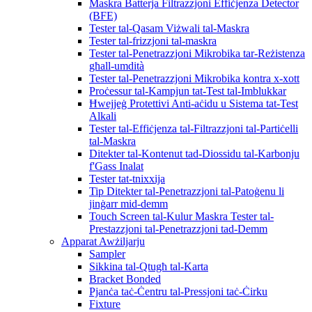
Maskra Batterja Filtrazzjoni Effiċjenza Detector
(BFE)
Tester tal-Qasam Viżwali tal-Maskra
Tester tal-frizzjoni tal-maskra
Tester tal-Penetrazzjoni Mikrobika tar-Reżistenza
għall-umdità
Tester tal-Penetrazzjoni Mikrobika kontra x-xott
Proċessur tal-Kampjun tat-Test tal-Imblukkar
Ħwejjeġ Protettivi Anti-aċidu u Sistema tat-Test
Alkali
Tester tal-Effiċjenza tal-Filtrazzjoni tal-Partiċelli
tal-Maskra
Ditekter tal-Kontenut tad-Diossidu tal-Karbonju
f'Gass Inalat
Tester tat-tnixxija
Tip Ditekter tal-Penetrazzjoni tal-Patoġenu li
jinġarr mid-demm
Touch Screen tal-Kulur Maskra Tester tal-
Prestazzjoni tal-Penetrazzjoni tad-Demm
Apparat Awżiljarju
Sampler
Sikkina tal-Qtugħ tal-Karta
Bracket Bonded
Pjanċa taċ-Ċentru tal-Pressjoni taċ-Ċirku
Fixture