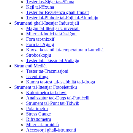
Tester tas-Siġar tas-Sħana
Kejl tal-Ħxuna
Tester tar-Reżistenza għall-Impatt
Tester tal-Pinhole tal-Fojl tal-Aluminju
Strumenti għall-Ittestjar Industrijali
Magni tal-Ittestjar Universali
Miter tal-Indiċi tal-Ossiġnu
Forn tat-tnixxif
Forn tal-Aging
Kaxxa kostanti tat-temperatura u l-umdità
Stroboskopju
Tester tat-Tkissir tal-Vultaġġ
Strumenti Mediċi
Tester tat-Trażmissjoni
Iċċentrifuga
Kamra tat-test tal-istabbiltà tad-droga
Strument tal-Ittestjar Fotoelettriku
Kolorimetru tad-dawl
Analizzatur tad-Daqs tal-Partiċelli
Strument tal-Punt tat-Tidwib
Polarimetru
Stress Gauge
Rifrattometru
Miter tat-turbidità
Aċċessorji għall-istrumenti