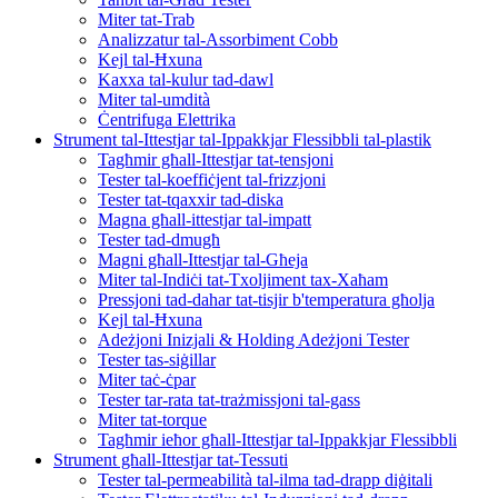
Miter tat-Trab
Analizzatur tal-Assorbiment Cobb
Kejl tal-Ħxuna
Kaxxa tal-kulur tad-dawl
Miter tal-umdità
Ċentrifuga Elettrika
Strument tal-Ittestjar tal-Ippakkjar Flessibbli tal-plastik
Tagħmir għall-Ittestjar tat-tensjoni
Tester tal-koeffiċjent tal-frizzjoni
Tester tat-tqaxxir tad-diska
Magna għall-ittestjar tal-impatt
Tester tad-dmugħ
Magni għall-Ittestjar tal-Għeja
Miter tal-Indiċi tat-Txoljiment tax-Xaħam
Pressjoni tad-dahar tat-tisjir b'temperatura għolja
Kejl tal-Ħxuna
Adeżjoni Inizjali & Holding Adeżjoni Tester
Tester tas-siġillar
Miter taċ-ċpar
Tester tar-rata tat-trażmissjoni tal-gass
Miter tat-torque
Tagħmir ieħor għall-Ittestjar tal-Ippakkjar Flessibbli
Strument għall-Ittestjar tat-Tessuti
Tester tal-permeabilità tal-ilma tad-drapp diġitali