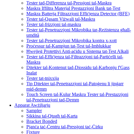
Tester tad-Differenza tal-Pressjoni tal-Maskra
Maskra Iffiltra Materjal Prestazzjoni Bank tat-Test
Maskra Batterja Filtrazzjoni Effiċjenza Detector (BFE)
Tester tal-Qasam Viżwali tal-Maskra
Tester tal-frizzjoni tal-maskra
Tester tal-Penetrazzjoni Mikrobika tar-Reżistenza għall-
umdità
Tester tal-Penetrazzjoni Mikrobika kontra x-xott
Proċessur tal-Kampjun tat-Test tal-Imblukkar
Ħwejjeġ Protettivi Anti-aċidu u Sistema tat-Test Alkali
Tester tal-Effiċjenza tal-Filtrazzjoni tal-Partiċelli tal-
Maskra
Ditekter tal-Kontenut tad-Diossidu tal-Karbonju f'Gass
Inalat
Tester tat-tnixxija
Tip Ditekter tal-Penetrazzjoni tal-Patoġenu li jinġarr
mid-demm
Touch Screen tal-Kulur Maskra Tester tal-Prestazzjoni
tal-Penetrazzjoni tad-Demm
Apparat Awżiljarju
Sampler
Sikkina tal-Qtugħ tal-Karta
Bracket Bonded
Pjanċa taċ-Ċentru tal-Pressjoni taċ-Ċirku
Fixture