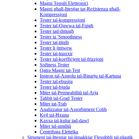
Magni Tensili Elettroniċi
Magni għall-Ittestjar tar-Reżistenza għall-
Kompressjoni
Tester tal-kompressjoni
Tester tal-Qawwa tal-Fqigħ
Tester tad-dmugħ
Tester ta 'Smoothness
Tester tat-titqib
Tester li jintwew
Tester tat-tqaxxir
Tester tal-koeffiċjent tal-frizzjoni
Softness Tester
Qatra Magni tat-Test
Instron tal-Angolu tal-Binarju tal-Kartuna
Tester tal-ebusija
Tester tal-bjuda
Miter tal-Permeabilità tal-Arja
Taħbit tal-Grad Tester
Miter tat-Trab
Analizzatur tal-Assorbiment Cobb
Kejl tal-Ħxuna
Kaxxa tal-kulur tad-dawl
Miter tal-umdità
Ċentrifuga Elettrika
Strument tal-Ittestjar tal-Ippakkjar Flessibbli tal-plastik