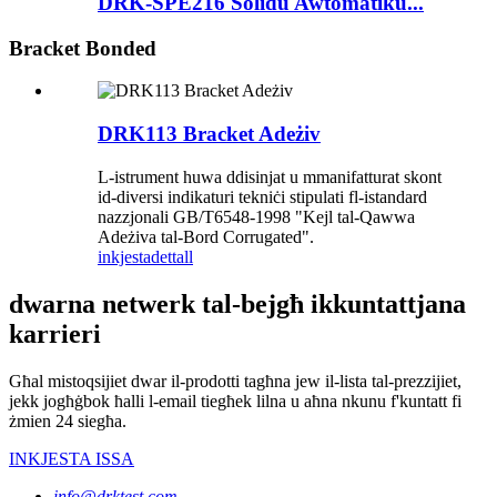
DRK-SPE216 Solidu Awtomatiku...
Bracket Bonded
DRK113 Bracket Adeżiv
L-istrument huwa ddisinjat u mmanifatturat skont
id-diversi indikaturi tekniċi stipulati fl-istandard
nazzjonali GB/T6548-1998 "Kejl tal-Qawwa
Adeżiva tal-Bord Corrugated".
inkjesta
dettall
dwarna netwerk tal-bejgħ ikkuntattjana
karrieri
Għal mistoqsijiet dwar il-prodotti tagħna jew il-lista tal-prezzijiet,
jekk jogħġbok ħalli l-email tiegħek lilna u aħna nkunu f'kuntatt fi
żmien 24 siegħa.
INKJESTA ISSA
info@drktest.com