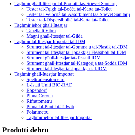
Tagħmir għall-Ittestjar tal-Prodotti tas-Srievet Sanitarji
Tester tal-Fqigħ tal-Boċċa tal-Karta tat-Toilet
Tester tal-Veloċità tal-Assorbiment tas-Srievet Sanitarji
Tester tad-Dispersibbiltà tal-Karta tat-Toilet
Tagħmir ieħor għall-Ittestjar
Tabella li Vibra
Magni għall-Ittestjar tal-Ġilda
Tagħmir tal-Ittestjar Importat tal-IDM
Strument tal-Ittestjar tal-Gomma u tal-Plastik tal-IDM
Strument tal-Ittestjar tal-Ippakkjar Flessibbli tal-IDM
Strument għall-Ittestjar tat-Tessuti IDM
Strument għall-Ittestjar tal-Kategorija tas-Sodda IDM
Strument tal-Ittestjar tal-Ippakkjar tal-IDM
Tagħmir għall-Ittestjar Importat
Spettrodensitometru
L-Istati Uniti BIO-RAD
Eppendorf
Pinna Corona
Rifrattometru
Pinna tal-Punt tat-Tidwib
Polarimetru
Tagħmir ieħor tal-Ittestjar Importat
Prodotti dehru