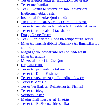
Tester Elettrostatiku tal-Induzzjoni tad-drapp
Tester mekkaniku
Tessili Kontra l-Prestazzjoni tar-Radjazzjoni
Elettromanjetika Tester
Instron tal-flokulazzjoni niexfa
Tip tat-Tessili tal-Wiċċ tat-Txarrab li Instron
Tester tar-reżistenza termali u ta 'l-umdità tat-tessuti
Tester tal-permeabilità tad-drapp
Drapp Drape Tester
Tessili Far Infrared Żieda fit-Temperatura Tester
Miter tat-Trasmissibbiltà Dinamika tal-Ilma Likwidu
tad-drapp
Magni għall-Ittestjar tal-Flessjoni tad-Tessili
Miter tal-umdità
Miters tal-Indiċi tal-Ossiġnu
Kejl tal-Ħxuna
Tester tal-permeabilità tal-umdità
Tester tal-Kulur Fastness
Tester tar-reżistenza għall-umdità tal-wiċċ
Tester tal-ebusija
Tester Vertikali tar-Reżistenza tal-Fjammi
Tester tal-frizzjoni
Softness Tester
Magni għall-Ittestjar tat-Tnaqqis
Tester tar-Reżistenza idrostatika