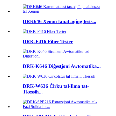
DRK646 Xenon fanal aging tests...
DRK-F416 Fiber Tester
DRK-K646 Diġestjoni Awtomatika...
DRK-W636 Ċirku tal-Ilma tat-
Tkessiħ...