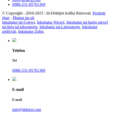
0086-531-85761369
© Copyright - 2010-2023 : Id-Drittijiet kollha Riżervati.
Prodotti
sħan
-
Mappa tas-sit
Inkubatur tal-Ġriewi
,
Inkubatur Niexef
,
Inkubatur tal-banju niexef
tal-linja tal-laboratorju
,
Inkubatur tal-Laboratorju
,
Inkubatur
artifiċjali
,
Inkubatur Żgħir
,
Telefon
Tel
0086-531-85761369
E-mail
E-mail
info@drktest.com