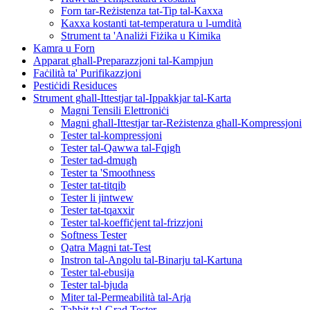
Forn tar-Reżistenza tat-Tip tal-Kaxxa
Kaxxa kostanti tat-temperatura u l-umdità
Strument ta 'Analiżi Fiżika u Kimika
Kamra u Forn
Apparat għall-Preparazzjoni tal-Kampjun
Faċilità ta' Purifikazzjoni
Pestiċidi Residuces
Strument għall-Ittestjar tal-Ippakkjar tal-Karta
Magni Tensili Elettroniċi
Magni għall-Ittestjar tar-Reżistenza għall-Kompressjoni
Tester tal-kompressjoni
Tester tal-Qawwa tal-Fqigħ
Tester tad-dmugħ
Tester ta 'Smoothness
Tester tat-titqib
Tester li jintwew
Tester tat-tqaxxir
Tester tal-koeffiċjent tal-frizzjoni
Softness Tester
Qatra Magni tat-Test
Instron tal-Angolu tal-Binarju tal-Kartuna
Tester tal-ebusija
Tester tal-bjuda
Miter tal-Permeabilità tal-Arja
Taħbit tal-Grad Tester