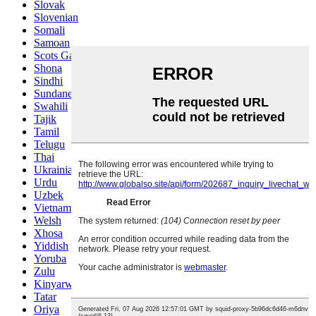
Slovak
Slovenian
Somali
Samoan
Scots Gaelic
Shona
Sindhi
Sundanese
Swahili
Tajik
Tamil
Telugu
Thai
Ukrainian
Urdu
Uzbek
Vietnamese
Welsh
Xhosa
Yiddish
Yoruba
Zulu
Kinyarwanda
Tatar
Oriya