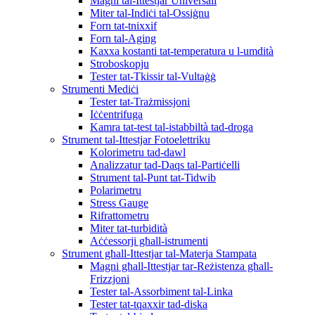
Magni tal-Ittestjar Universali
Miter tal-Indiċi tal-Ossiġnu
Forn tat-tnixxif
Forn tal-Aging
Kaxxa kostanti tat-temperatura u l-umdità
Stroboskopju
Tester tat-Tkissir tal-Vultaġġ
Strumenti Mediċi
Tester tat-Trażmissjoni
Iċċentrifuga
Kamra tat-test tal-istabbiltà tad-droga
Strument tal-Ittestjar Fotoelettriku
Kolorimetru tad-dawl
Analizzatur tad-Daqs tal-Partiċelli
Strument tal-Punt tat-Tidwib
Polarimetru
Stress Gauge
Rifrattometru
Miter tat-turbidità
Aċċessorji għall-istrumenti
Strument għall-Ittestjar tal-Materja Stampata
Magni għall-Ittestjar tar-Reżistenza għall-
Frizzjoni
Tester tal-Assorbiment tal-Linka
Tester tat-tqaxxir tad-diska