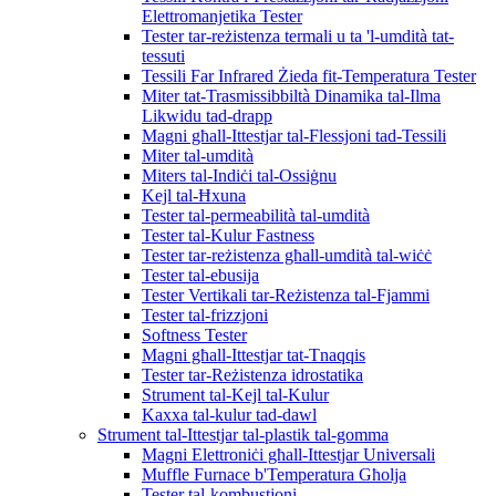
Elettromanjetika Tester
Tester tar-reżistenza termali u ta 'l-umdità tat-
tessuti
Tessili Far Infrared Żieda fit-Temperatura Tester
Miter tat-Trasmissibbiltà Dinamika tal-Ilma
Likwidu tad-drapp
Magni għall-Ittestjar tal-Flessjoni tad-Tessili
Miter tal-umdità
Miters tal-Indiċi tal-Ossiġnu
Kejl tal-Ħxuna
Tester tal-permeabilità tal-umdità
Tester tal-Kulur Fastness
Tester tar-reżistenza għall-umdità tal-wiċċ
Tester tal-ebusija
Tester Vertikali tar-Reżistenza tal-Fjammi
Tester tal-frizzjoni
Softness Tester
Magni għall-Ittestjar tat-Tnaqqis
Tester tar-Reżistenza idrostatika
Strument tal-Kejl tal-Kulur
Kaxxa tal-kulur tad-dawl
Strument tal-Ittestjar tal-plastik tal-gomma
Magni Elettroniċi għall-Ittestjar Universali
Muffle Furnace b'Temperatura Għolja
Tester tal-kombustjoni