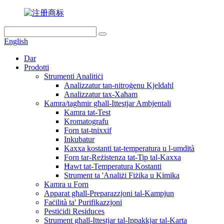
English
Dar
Prodotti
Strumenti Analitiċi
Analizzatur tan-nitroġenu Kjeldahl
Analizzatur tax-Xaħam
Kamra/tagħmir għall-Ittestjar Ambjentali
Kamra tat-Test
Kromatografu
Forn tat-tnixxif
Inkubatur
Kaxxa kostanti tat-temperatura u l-umdità
Forn tar-Reżistenza tat-Tip tal-Kaxxa
Ħawt tat-Temperatura Kostanti
Strument ta 'Analiżi Fiżika u Kimika
Kamra u Forn
Apparat għall-Preparazzjoni tal-Kampjun
Faċilità ta' Purifikazzjoni
Pestiċidi Residuces
Strument għall-Ittestjar tal-Ippakkjar tal-Karta