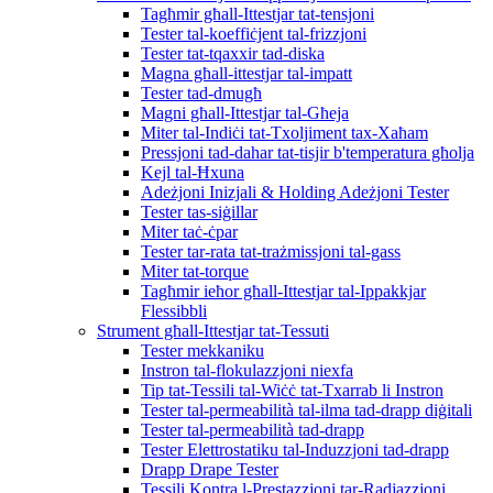
Tagħmir għall-Ittestjar tat-tensjoni
Tester tal-koeffiċjent tal-frizzjoni
Tester tat-tqaxxir tad-diska
Magna għall-ittestjar tal-impatt
Tester tad-dmugħ
Magni għall-Ittestjar tal-Għeja
Miter tal-Indiċi tat-Txoljiment tax-Xaħam
Pressjoni tad-dahar tat-tisjir b'temperatura għolja
Kejl tal-Ħxuna
Adeżjoni Inizjali & Holding Adeżjoni Tester
Tester tas-siġillar
Miter taċ-ċpar
Tester tar-rata tat-trażmissjoni tal-gass
Miter tat-torque
Tagħmir ieħor għall-Ittestjar tal-Ippakkjar
Flessibbli
Strument għall-Ittestjar tat-Tessuti
Tester mekkaniku
Instron tal-flokulazzjoni niexfa
Tip tat-Tessili tal-Wiċċ tat-Txarrab li Instron
Tester tal-permeabilità tal-ilma tad-drapp diġitali
Tester tal-permeabilità tad-drapp
Tester Elettrostatiku tal-Induzzjoni tad-drapp
Drapp Drape Tester
Tessili Kontra l-Prestazzjoni tar-Radjazzjoni