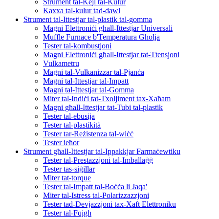
Strument tal-Kejl tal-Kulur
Kaxxa tal-kulur tad-dawl
Strument tal-Ittestjar tal-plastik tal-gomma
Magni Elettroniċi għall-Ittestjar Universali
Muffle Furnace b'Temperatura Għolja
Tester tal-kombustjoni
Magni Elettroniċi għall-Ittestjar tat-Ttensjoni
Vulkametru
Magni tal-Vulkanizzar tal-Pjanċa
Magni tal-Ittestjar tal-Impatt
Magni tal-Ittestjar tal-Gomma
Miter tal-Indiċi tat-Txoljiment tax-Xaħam
Magni għall-Ittestjar tat-Tubi tal-plastik
Tester tal-ebusija
Tester tal-plastikità
Tester tar-Reżistenza tal-wiċċ
Tester ieħor
Strument għall-Ittestjar tal-Ippakkjar Farmaċewtiku
Tester tal-Prestazzjoni tal-Imballaġġ
Tester tas-siġillar
Miter tat-torque
Tester tal-Impatt tal-Boċċa li Jaqa'
Miter tal-Istress tal-Polarizzazzjoni
Tester tad-Devjazzjoni tax-Xaft Elettroniku
Tester tal-Fqigħ