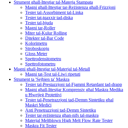
Strument għall-Ittestjar tal-Materja Stampata
Magni għall-Ittestjar tar-Reżistenza għall-Frizzjoni
Tester tal-Assorbiment tal-Linka
Tester tat-tqaxxir tad-diska
Tester tal-bjuda
Magni tar-Roller
Miter tal-Kulur Rolling
Ditekter tal-Bar Code
Kolorimetru
Stroboskopju
Gloss Meter
Spettrodensitometru
Spettrofotometru
Magni għall-Ittestjar tal-Materjal tal-Metall
Magni tat-Test tal-Liwi ripetuti
Strument ta 'Sejbien ta' Maskra
Tester tal-Prestazzjoni tal-Fjammi Retardant tad-drapp
Magni għall-Ittestjar Komprensiv għal Maskra Medika
u Ħwejjeġ Protettivi
Tester tal-Penetrazzjoni tad-Demm Sintetiku għal
Maskri Mediċi
Anti Penetrazzjoni tad-Demm Sintetiku
Tester tar-reżistenza għan-nifs tal-maskra
Materjal Meltblown High Melt Flow Rate Tester
Maskra Fit Tester