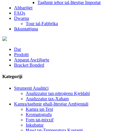
Tagħmir ieħor tal-Ittestjar Importat
Aħbarijiet
FAQs
Dwarna
Tour tal-Fabbrika
Ikkuntattjana
Dar
Prodotti
Apparat Awżiljarju
Bracket Bonded
Kategoriji
Strumenti Analitiċi
Analizzatur tan-nitroġenu Kjeldahl
Analizzatur tax-Xaħam
Kamra/tagħmir għall-Ittestjar Ambjentali
Kamra tat-Test
Kromatografu
Forn tat-tnixxif
Inkubatur
Ħawt tat-Temperatura Kostanti