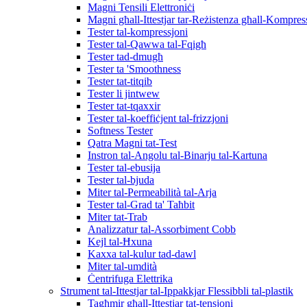
Magni Tensili Elettroniċi
Magni għall-Ittestjar tar-Reżistenza għall-Kompres
Tester tal-kompressjoni
Tester tal-Qawwa tal-Fqigħ
Tester tad-dmugħ
Tester ta 'Smoothness
Tester tat-titqib
Tester li jintwew
Tester tat-tqaxxir
Tester tal-koeffiċjent tal-frizzjoni
Softness Tester
Qatra Magni tat-Test
Instron tal-Angolu tal-Binarju tal-Kartuna
Tester tal-ebusija
Tester tal-bjuda
Miter tal-Permeabilità tal-Arja
Tester tal-Grad ta' Taħbit
Miter tat-Trab
Analizzatur tal-Assorbiment Cobb
Kejl tal-Ħxuna
Kaxxa tal-kulur tad-dawl
Miter tal-umdità
Ċentrifuga Elettrika
Strument tal-Ittestjar tal-Ippakkjar Flessibbli tal-plastik
Tagħmir għall-Ittestjar tat-tensjoni