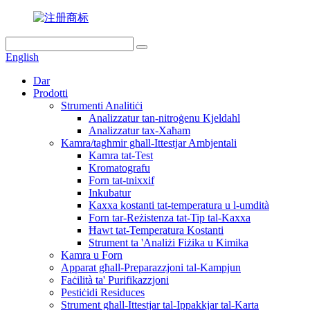
English
Dar
Prodotti
Strumenti Analitiċi
Analizzatur tan-nitroġenu Kjeldahl
Analizzatur tax-Xaħam
Kamra/tagħmir għall-Ittestjar Ambjentali
Kamra tat-Test
Kromatografu
Forn tat-tnixxif
Inkubatur
Kaxxa kostanti tat-temperatura u l-umdità
Forn tar-Reżistenza tat-Tip tal-Kaxxa
Ħawt tat-Temperatura Kostanti
Strument ta 'Analiżi Fiżika u Kimika
Kamra u Forn
Apparat għall-Preparazzjoni tal-Kampjun
Faċilità ta' Purifikazzjoni
Pestiċidi Residuces
Strument għall-Ittestjar tal-Ippakkjar tal-Karta