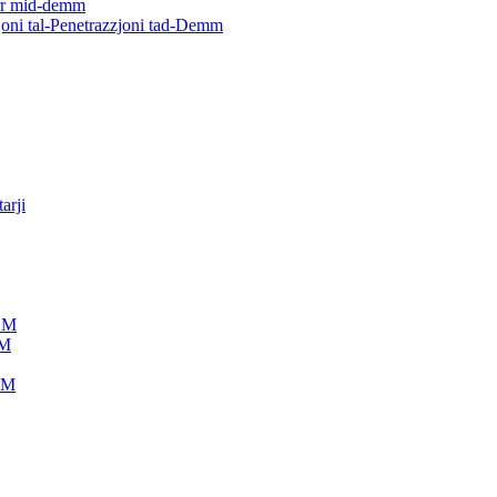
ġarr mid-demm
joni tal-Penetrazzjoni tad-Demm
arji
IDM
DM
IDM