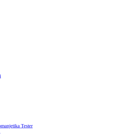
i
romanjetika Tester
i