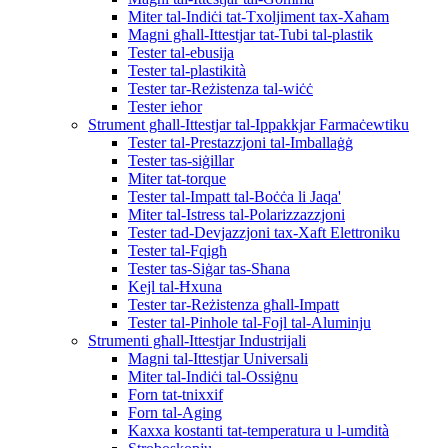
Miter tal-Indiċi tat-Txoljiment tax-Xaħam
Magni għall-Ittestjar tat-Tubi tal-plastik
Tester tal-ebusija
Tester tal-plastikità
Tester tar-Reżistenza tal-wiċċ
Tester ieħor
Strument għall-Ittestjar tal-Ippakkjar Farmaċewtiku
Tester tal-Prestazzjoni tal-Imballaġġ
Tester tas-siġillar
Miter tat-torque
Tester tal-Impatt tal-Boċċa li Jaqa'
Miter tal-Istress tal-Polarizzazzjoni
Tester tad-Devjazzjoni tax-Xaft Elettroniku
Tester tal-Fqigħ
Tester tas-Siġar tas-Sħana
Kejl tal-Ħxuna
Tester tar-Reżistenza għall-Impatt
Tester tal-Pinhole tal-Fojl tal-Aluminju
Strumenti għall-Ittestjar Industrijali
Magni tal-Ittestjar Universali
Miter tal-Indiċi tal-Ossiġnu
Forn tat-tnixxif
Forn tal-Aging
Kaxxa kostanti tat-temperatura u l-umdità