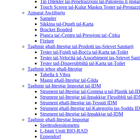
Tip Ditekter tal-Penetrazzjoni tal-Patoġenu li jin
Touch Screen tal-Kulur Maskra Tester tal-Prestazz
Apparat Awżiljarju
Sampler
Sikkina tal-Qtugħ tal-Karta
Bracket Bonded
Pjanċa taċ-Ċentru tal-Pressjoni taċ-Ċirku
Fixture
Tagħmir għall-Ittestjar tal-Prodotti tas-Srievet Sanitarji
Tester tal-Fqigħ tal-Boċċa tal-Karta tat-Toilet
Tester tal-Veloċità tal-Assorbiment tas-Srievet Sanit
Tester tad-Dispersibbiltà tal-Karta tat-Toilet
Tagħmir ieħor għall-Ittestjar
Tabella li Vibra
Magni għall-Ittestjar tal-Ġilda
Tagħmir tal-Ittestjar Importat tal-IDM
Strument tal-Ittestjar tal-Gomma u tal-Plastik tal-
Strument tal-Ittestjar tal-Ippakkjar Flessibbli tal-I
Strument għall-Ittestjar tat-Tessuti IDM
Strument għall-Ittestjar tal-Kategorija tas-Sodda 
Strument tal-Ittestjar tal-Ippakkjar tal-IDM
Tagħmir għall-Ittestjar Importat
Spettrodensitometru
L-Istati Uniti BIO-RAD
Eppendorf