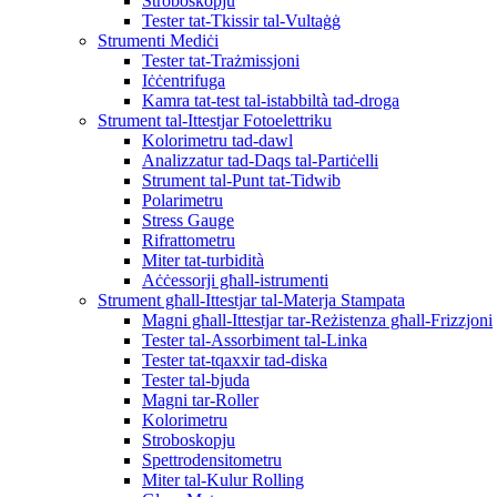
Stroboskopju
Tester tat-Tkissir tal-Vultaġġ
Strumenti Mediċi
Tester tat-Trażmissjoni
Iċċentrifuga
Kamra tat-test tal-istabbiltà tad-droga
Strument tal-Ittestjar Fotoelettriku
Kolorimetru tad-dawl
Analizzatur tad-Daqs tal-Partiċelli
Strument tal-Punt tat-Tidwib
Polarimetru
Stress Gauge
Rifrattometru
Miter tat-turbidità
Aċċessorji għall-istrumenti
Strument għall-Ittestjar tal-Materja Stampata
Magni għall-Ittestjar tar-Reżistenza għall-Frizzjoni
Tester tal-Assorbiment tal-Linka
Tester tat-tqaxxir tad-diska
Tester tal-bjuda
Magni tar-Roller
Kolorimetru
Stroboskopju
Spettrodensitometru
Miter tal-Kulur Rolling