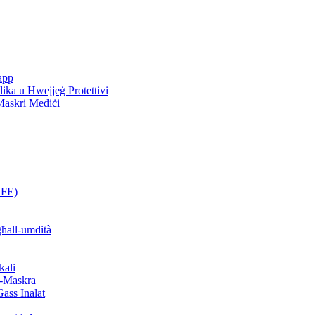
rapp
ika u Ħwejjeġ Protettivi
 Maskri Mediċi
BFE)
għall-umdità
kali
al-Maskra
Gass Inalat