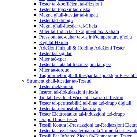
Tester tal-koeffiċjent tal-frizzjoni
Tester tat-tqaxxir tad-diska
Magna għall-ittestjar tal-impatt
Tester tad-dmugħ
Magni għall-Ittestjar tal-Għeja
Miter tal-Indiċi tat-Txoljiment tax-Xaħam
Pressjoni tad-dahar tat-tisjir b'temperatura għolja
Kejl tal-Ħxuna
Adeżjoni Inizjali & Holding Adeżjoni Tester
Tester tas-siġillar
Miter taċ-ċpar
Tester tar-rata tat-trażmissjoni tal-gass
Miter tat-torque
Tagħmir ieħor għall-Ittestjar tal-Ippakkjar Flessibbl
Strument għall-Ittestjar tat-Tessuti
Tester mekkaniku
Instron tal-flokulazzjoni niexfa
Tip tat-Tessili tal-Wiċċ tat-Txarrab li Instron
Tester tal-permeabilità tal-ilma tad-drapp diġitali
Tester tal-permeabilità tad-drapp
Tester Elettrostatiku tal-Induzzjoni tad-drapp
Drapp Drape Tester
Tessili Kontra l-Prestazzjoni tar-Radjazzjoni Elett
Tester tar-reżistenza termali u ta 'l-umdità tat-tessut
Tessili Far Infrared Żieda fit-Temperatura Tester