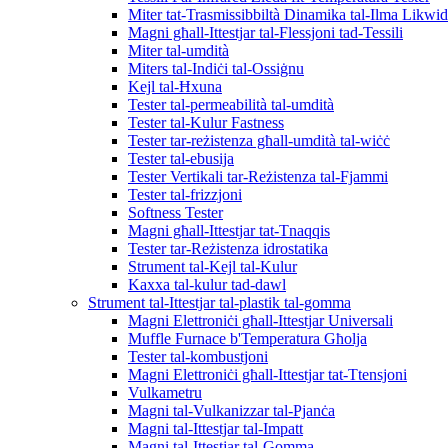
Miter tat-Trasmissibbiltà Dinamika tal-Ilma Likwi
Magni għall-Ittestjar tal-Flessjoni tad-Tessili
Miter tal-umdità
Miters tal-Indiċi tal-Ossiġnu
Kejl tal-Ħxuna
Tester tal-permeabilità tal-umdità
Tester tal-Kulur Fastness
Tester tar-reżistenza għall-umdità tal-wiċċ
Tester tal-ebusija
Tester Vertikali tar-Reżistenza tal-Fjammi
Tester tal-frizzjoni
Softness Tester
Magni għall-Ittestjar tat-Tnaqqis
Tester tar-Reżistenza idrostatika
Strument tal-Kejl tal-Kulur
Kaxxa tal-kulur tad-dawl
Strument tal-Ittestjar tal-plastik tal-gomma
Magni Elettroniċi għall-Ittestjar Universali
Muffle Furnace b'Temperatura Għolja
Tester tal-kombustjoni
Magni Elettroniċi għall-Ittestjar tat-Ttensjoni
Vulkametru
Magni tal-Vulkanizzar tal-Pjanċa
Magni tal-Ittestjar tal-Impatt
Magni tal-Ittestjar tal-Gomma