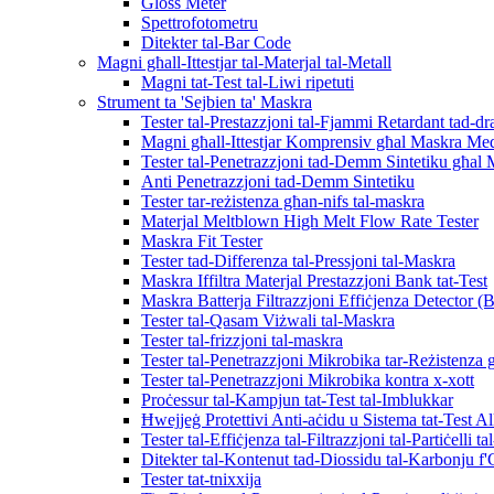
Gloss Meter
Spettrofotometru
Ditekter tal-Bar Code
Magni għall-Ittestjar tal-Materjal tal-Metall
Magni tat-Test tal-Liwi ripetuti
Strument ta 'Sejbien ta' Maskra
Tester tal-Prestazzjoni tal-Fjammi Retardant tad-d
Magni għall-Ittestjar Komprensiv għal Maskra Med
Tester tal-Penetrazzjoni tad-Demm Sintetiku għal
Anti Penetrazzjoni tad-Demm Sintetiku
Tester tar-reżistenza għan-nifs tal-maskra
Materjal Meltblown High Melt Flow Rate Tester
Maskra Fit Tester
Tester tad-Differenza tal-Pressjoni tal-Maskra
Maskra Iffiltra Materjal Prestazzjoni Bank tat-Test
Maskra Batterja Filtrazzjoni Effiċjenza Detector (
Tester tal-Qasam Viżwali tal-Maskra
Tester tal-frizzjoni tal-maskra
Tester tal-Penetrazzjoni Mikrobika tar-Reżistenza 
Tester tal-Penetrazzjoni Mikrobika kontra x-xott
Proċessur tal-Kampjun tat-Test tal-Imblukkar
Ħwejjeġ Protettivi Anti-aċidu u Sistema tat-Test Al
Tester tal-Effiċjenza tal-Filtrazzjoni tal-Partiċelli t
Ditekter tal-Kontenut tad-Diossidu tal-Karbonju f'
Tester tat-tnixxija